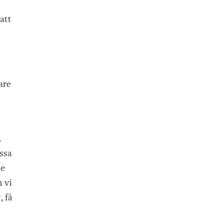
att
are
.
ssa
te
 vi
, få