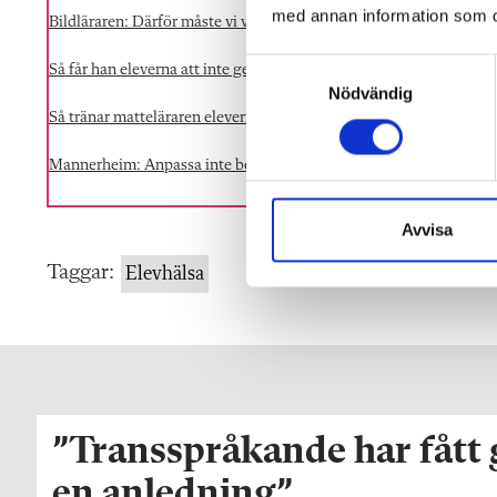
med annan information som du 
Bildläraren: Därför måste vi våga vara jättejobbiga
S
Så får han eleverna att inte ge upp
Nödvändig
a
Så tränar matteläraren elevernas uthållighet
m
t
Mannerheim: Anpassa inte bort elevernas träning i koncentration
y
c
k
Avvisa
e
Taggar:
Elevhälsa
s
v
a
l
”Transspråkande har fått
en anledning”