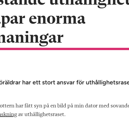
stande uthållighe
apar enorma
maningar
öräldrar har ett stort ansvar för uthållighetsrase
 dottern har fått syn på en bild på min dator med sovand
nskning
av uthållighetsraset.