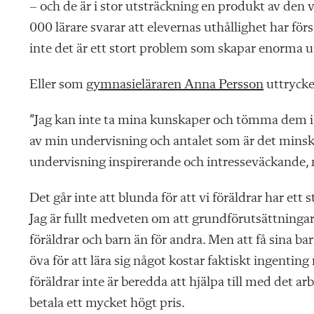
– och de är i stor utsträckning en produkt av den
000 lärare svarar att elevernas uthållighet har fö
inte det är ett stort problem som skapar enorma u
Eller som
gymnasieläraren Anna Persson
uttrycke
”Jag kan inte ta mina kunskaper och tömma dem i e
av min undervisning och antalet som är det minska
undervisning inspirerande och intresseväckande, m
Det går inte att blunda för att vi föräldrar har ett
Jag är fullt medveten om att grundförutsättningarn
föräldrar och barn än för andra. Men att få sina b
öva för att lära sig något kostar faktiskt ingenti
föräldrar inte är beredda att hjälpa till med det a
betala ett mycket högt pris.