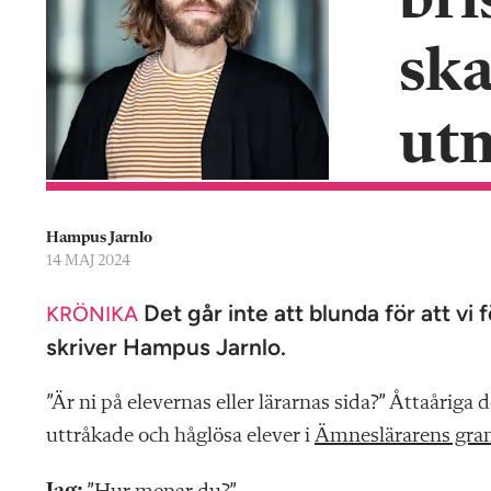
bri
n
sk
ut
Hampus Jarnlo
14 MAJ 2024
Det går inte att blunda för att vi f
KRÖNIKA
skriver Hampus Jarnlo.
”Är ni på elevernas eller lärarnas sida?” Åttaåriga
uttråkade och håglösa elever i
Ämnes­lärarens gra