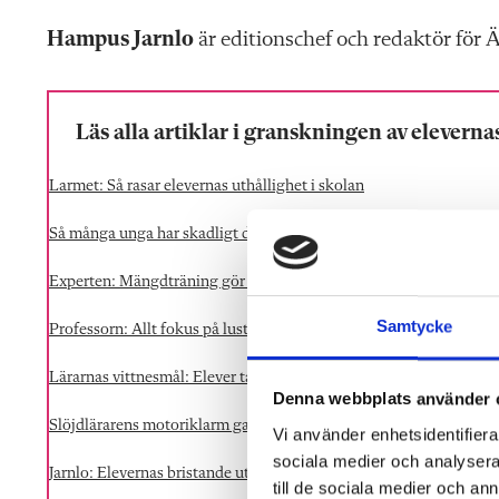
Hampus Jarnlo
är editionschef och redaktör för
Läs alla artiklar i granskningen av eleverna
Larmet: Så rasar elevernas uthållighet i skolan
Så många unga har skadligt dåliga vanor
Experten: Mängdträning gör hjärnan mer effektiv
Samtycke
Professorn: Allt fokus på lust har lett skolan fel
Lärarnas vittnesmål: Elever tappar fokus och somnar
Denna webbplats använder 
Slöjdlärarens motoriklarm gav nationell debatt
Vi använder enhetsidentifierar
sociala medier och analysera 
Jarnlo: Elevernas bristande uthållighet skapar enorma utmaningar
till de sociala medier och a