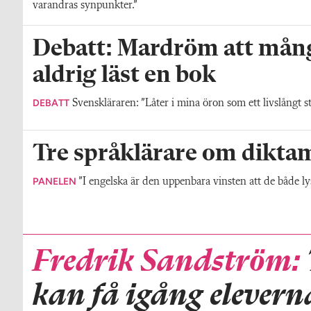
varandras synpunkter.”
Debatt: Mardröm att mång
aldrig läst en bok
DEBATT
Svenskläraren: ”Låter i mina öron som ett livslångt str
Tre språklärare om dikta
PANELEN
”I engelska är den uppenbara vinsten att de både ly
Fredrik Sandström:
kan få igång elevern