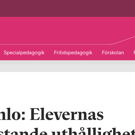
Specialpedagogik
Fritidspedagogik
Förskolan
nlo: Elevernas