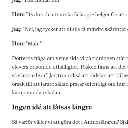
Jag:
”Hur menar du?”
Hon:
”Tycker du att vi ska få längre ­helger för att
Jag:
”Nej, jag tycker att ni ska få mindre skärmtid
Hon:
”Mäh!”
Dotterns fråga om vems sida vi på tidningen står p
elevers ­bristande uthållighet. Risken finns att det
så slappa de är”. Jag tror också att rädslan att bli 
orsak till att lärare sällan pratar offentligt om hur 
kämparanda i skolan.
Ingen idé att låtsas längre
Så varför väljer
vi att göra det i Ämnes­läraren? Sjä