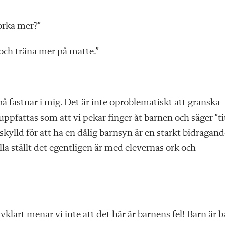
 orka mer?”
 och träna mer på matte.”
å fastnar i mig. Det är inte oproblematiskt att granska
 uppfattas som att vi pekar finger åt barnen och säger ”ti
beskylld för att ha en dålig barnsyn är en starkt bidragan
illa ställt det egentligen är med ­elevernas ork och
lvklart menar vi inte att det här är barnens fel! Barn är 