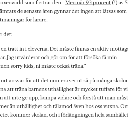
 vuxenvärld som fostrar dem.
Men när 93 procent
(!) av 5
rsämrats de senaste åren gynnar det ingen att låtsas som 
tmaningar för lärare.
r det:
n tratt in i eleverna. Det måste finnas en aktiv mottag
r. Jag utvärderar och gör om för att försöka få min
en sorry kids, ni måste också träna.”
 stort ansvar för att det numera ser ut så på många skolor
a att träna barnens uthållighet är mycket tuffare för vi
arn att inte ge upp, kämpa vidare och förstå att man mås
ng mer än uthållighet och tålamod även hos oss vuxna. Om
rbetet kommer skolan, och i förlängningen hela samhället