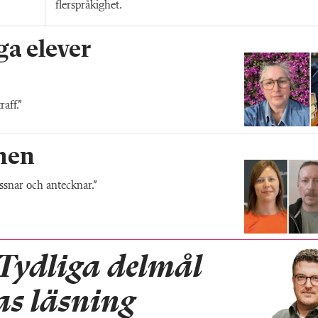
flerspråkighet.
a elever
aff.”
men
ssnar och antecknar.”
Tydliga delmål
as läsning