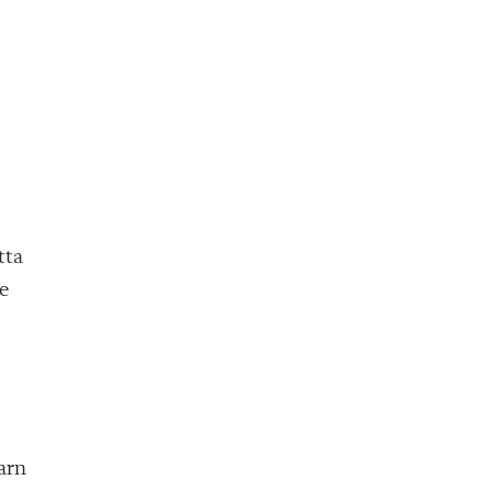
tta
de
barn