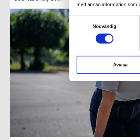
med annan information som du 
S
Nödvändig
a
m
t
y
c
k
Avvisa
e
s
v
a
l