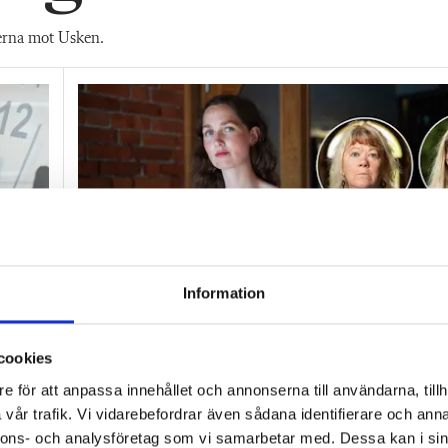
erna mot Usken.
Information
as:
Lärarna efter beskedet: ”Idag ska 
cookies
fira”
e för att anpassa innehållet och annonserna till användarna, tillh
vår trafik. Vi vidarebefordrar även sådana identifierare och anna
ARBETSTID
Nu ska regleringarna bli verklighet: ”Inte öp
nnons- och analysföretag som vi samarbetar med. Dessa kan i sin
tolkning.”