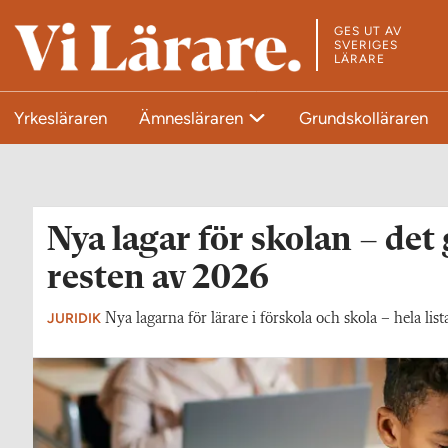
GES UT AV
T
SVERIGES
LÄRARE
i
l
Yrkesläraren
Ämnesläraren
Grundskolläraren
l
s
t
a
r
Nya lagar för skolan – det 
t
resten av 2026
s
i
JURIDIK
Nya lagarna för lärare i förskola och skola – hela list
d
a
n