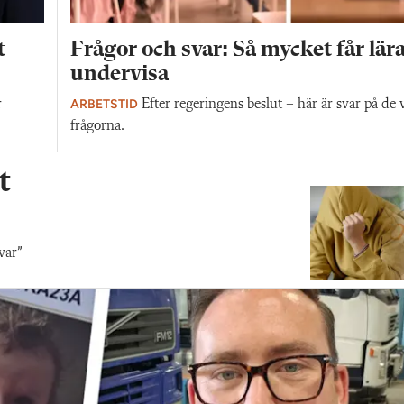
t
Frågor och svar: Så mycket får lär
undervisa
ARBETSTID
r
Efter regeringens beslut – här är svar på de 
frågorna.
t
var”