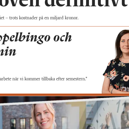
oven definitivt
iet – trots kostnader på en miljard kronor.
pelbingo och
min
t arbete när vi kommer tillbaka efter semestern.”