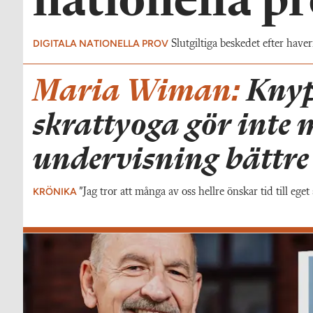
nationella pr
DIGITALA NATIONELLA PROV
Slutgiltiga beskedet efter haver
Maria Wiman:
Knyp
skrattyoga gör inte 
undervisning bättre
KRÖNIKA
”Jag tror att många av oss hellre önskar tid till ege