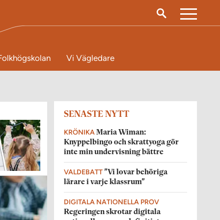
M
e
n
Folkhögskolan
Vi Vägledare
y
SENASTE NYTT
KRÖNIKA
Maria Wiman:
Knyppelbingo och skrattyoga gör
inte min undervisning bättre
VALDEBATT
”Vi lovar behöriga
lärare i varje klassrum”
DIGITALA NATIONELLA PROV
Regeringen skrotar digitala