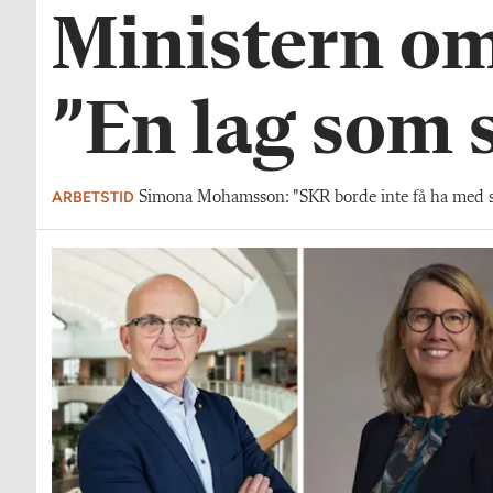
Ministern om 
”En lag som s
ARBETSTID
Simona Mohamsson: "SKR borde inte få ha med sk