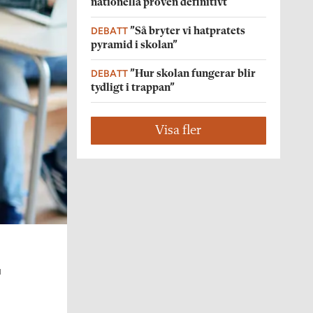
nationella proven definitivt
DEBATT
”Så bryter vi hatpratets
pyramid i skolan”
DEBATT
”Hur skolan fungerar blir
tydligt i trappan”
Visa fler
a