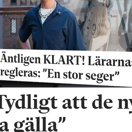
ydligt att de n
a gälla”