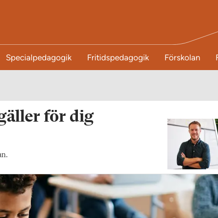
Specialpedagogik
Fritidspedagogik
Förskolan
gäller för dig
an.