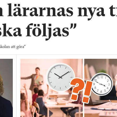
lärarnas nya t
ka följas”
olan att göra”