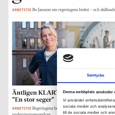
ARBETSTID
Bo Jansson om regeringens beslut – och skillnad
Samtycke
Äntligen KLART! Lärarnas tid regler
Denna webbplats använder 
”En stor seger”
Vi använder enhetsidentifierar
sociala medier och analysera 
ARBETSTID
Regeringens beslut: Reglera tiden för lärares
till de sociala medier och a
undervisningsuppdrag.