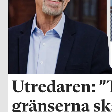
Utredaren: ”T
gränserna sk