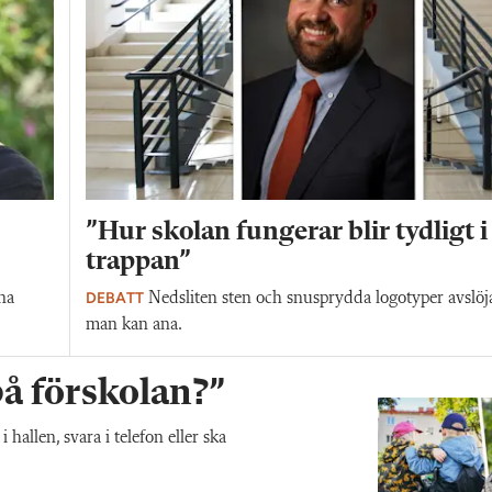
”Hur skolan fungerar blir tydligt i
trappan”
DEBATT
na
Nedsliten sten och snusprydda logotyper avslöj
man kan ana.
 på förskolan?”
allen, svara i telefon eller ska