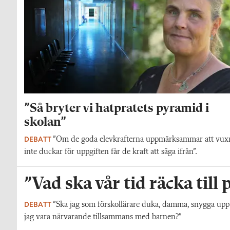
”Så bryter vi hatpratets pyramid i
skolan”
DEBATT
”Om de goda elevkrafterna uppmärksammar att vux
inte duckar för uppgiften får de kraft att säga ifrån”.
”Vad ska vår tid räcka till
DEBATT
”Ska jag som förskollärare duka, damma, snygga upp i h
jag vara närvarande tillsammans med barnen?”