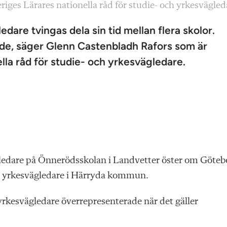
ges Lärares nationella råd för studie- och yrkesvägled
are tvingas dela sin tid mellan flera skolor.
de, säger Glenn Castenbladh Rafors som är
la råd för studie- och yrkesvägledare.
gledare på Önnerödsskolan i Landvetter öster om Göteb
h yrkesvägledare i Härryda kommun.
 yrkesvägledare överrepresenterade när det gäller