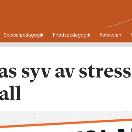
Specialpedagogik
Fritidspedagogik
Förskolan
s syv av stress
all