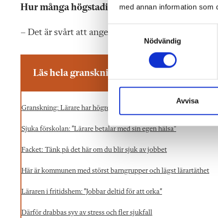
med annan information som du 
Hur många högstadieelever bör en syvare arb
S
– Det är svårt att ange en exakt siffra. Elevernas 
Nödvändig
a
m
t
Läs hela granskningen av den sjuka skolan
y
c
k
Avvisa
Granskning: Lärare har högre sjuktal än andra yrken
e
s
Sjuka förskolan: ”Lärare betalar med sin egen hälsa”
v
a
Facket: Tänk på det här om du blir sjuk av jobbet
l
Här är kommunen med störst barngrupper och lägst lärartäthet
Läraren i fritidshem: ”Jobbar deltid för att orka”
Därför drabbas syv av stress och fler sjukfall