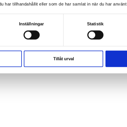
har tillhandahållit eller som de har samlat in när du har använt 
eta med?
behov kan variera mycket mellan olika skolor.
Inställningar
Statistik
Tillåt urval