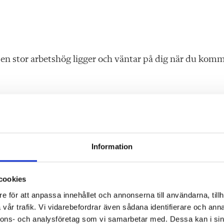
t en stor arbetshög ligger och väntar på dig när du kom
t med vuxna – är man dessutom oftare sjuk när man arbe
jukdagar som i sin tur genererar stress.
Information
 för hur många individer en studie- och yrkesvägledare s
cookies
 ska behöva dela sin tjänst på.
e för att anpassa innehållet och annonserna till användarna, tillh
sta tid för individuell studie- och yrkesvägledning.
vår trafik. Vi vidarebefordrar även sådana identifierare och anna
nnons- och analysföretag som vi samarbetar med. Dessa kan i sin