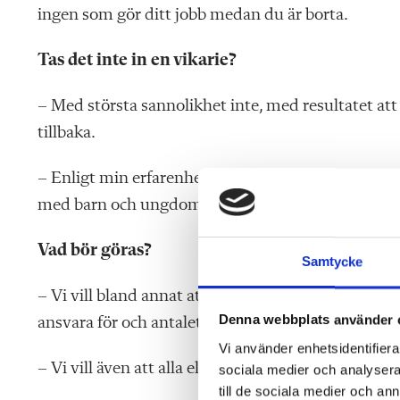
ingen som gör ditt jobb medan du är borta.
Tas det inte in en vikarie?
– Med största sannolikhet inte, med resultatet at
tillbaka.
– Enligt min erfarenhet – jag har tidigare arbeta
med barn och ungdomar, vilket kan bidra till fler s
Vad bör göras?
Samtycke
– Vi vill bland annat att det införs begränsningar
Denna webbplats använder 
ansvara för och antalet enheter som man som mest
Vi använder enhetsidentifierar
– Vi vill även att alla elever ska garanteras en min
sociala medier och analysera 
till de sociala medier och a