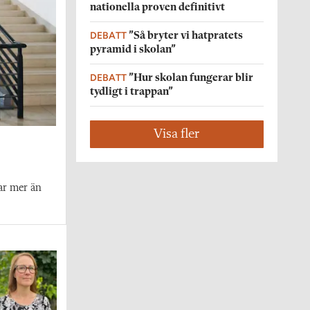
nationella proven definitivt
DEBATT
”Så bryter vi hatpratets
pyramid i skolan”
DEBATT
”Hur skolan fungerar blir
tydligt i trappan”
Visa fler
ar mer än