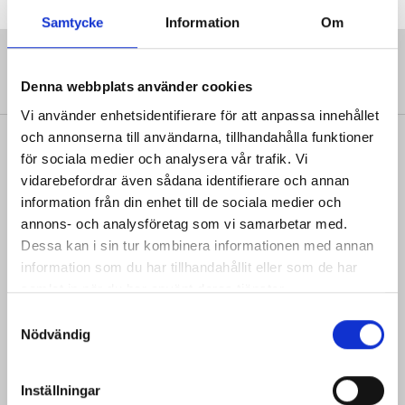
Samtycke
Information
Om
Denna webbplats använder cookies
Vi använder enhetsidentifierare för att anpassa innehållet
och annonserna till användarna, tillhandahålla funktioner
SENAST FRÅN VÅRA TIDNINGAR
för sociala medier och analysera vår trafik. Vi
vidarebefordrar även sådana identifierare och annan
Yrkesläraren
information från din enhet till de sociala medier och
Granskning visar brister i APL och falska kontrakt
annons- och analysföretag som vi samarbetar med.
Dessa kan i sin tur kombinera informationen med annan
information som du har tillhandahållit eller som de har
Ämnesläraren – svenska, SO, språk
samlat in när du har använt deras tjänster.
Debatt: Sluta dalta med oss elever!
S
Nödvändig
a
m
Ämnesläraren – matematik, NO, teknik
t
Inställningar
Debatt: Matten stänger dörren för många komvuxelever
y