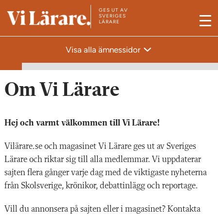
GES UT AV
T
SVERIGES
LÄRARE
M
i
e
l
Visa alla ämnessidor
n
l
y
s
t
Om Vi Lärare
a
r
Hej och varmt välkommen till Vi Lärare!
t
s
Vilärare.se och magasinet Vi Lärare ges ut av Sveriges
i
Lärare och riktar sig till alla medlemmar. Vi uppdaterar
d
sajten flera gånger varje dag med de viktigaste nyheterna
a
från Skolsverige, krönikor, debattinlägg och reportage.
n
Vill du annonsera på sajten eller i magasinet? Kontakta