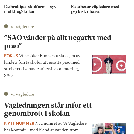
De brokigas skolform – syv
Så arbetar vägledare med
i folkhögskolan
psykisk ohälsa
Vi Vägledare
”SAO vänder på allt negativt med
prao”
FOKUS
Vi besöker Runbacka skola, en av
landets första ­skolor att ersätta prao med
studie­motiverande arbetslivsorientering,
SAO.
Vi Vägledare
Vägledningen står inför ett
genombrott i skolan
NYTT NUMMER
Nya numret av Vi Vägledare
har kommit – med bland annat den stora