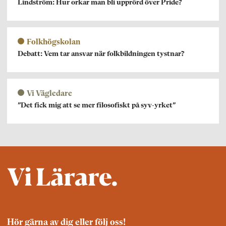
Lindström: Hur orkar man bli upprörd över Pride?
Folkhögskolan
Debatt: Vem tar ansvar när folkbildningen tystnar?
Vi Vägledare
”Det fick mig att se mer filosofiskt på syv-yrket”
Hör gärna av dig eller följ oss!