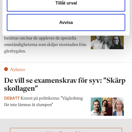
Tillåt urval
Vi Vägledare
Storstad eller glesbygd – så påverkas
syv-samtalen
Avvisa
PANELEN
Tre studie- och yrkesvägledare
berättar om hur de upplever de speciella
omständigheterna som skiljer storstaden från
glesbygden.
Nyheter
De vill se examenskrav för syv: ”Skärp
skollagen”
DEBATT
Kravet på politikerna: ”Vägledning
får inte lämnas åt slumpen”