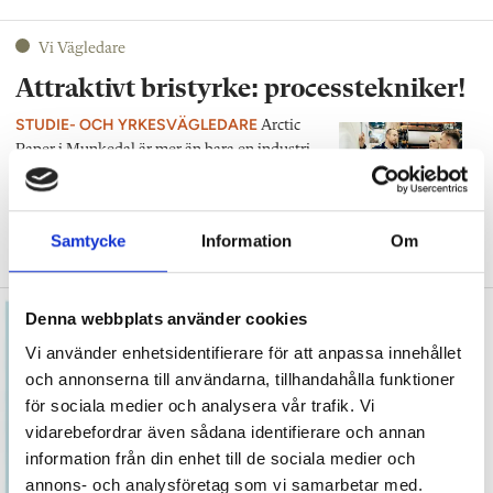
Vi Vägledare
Attraktivt bristyrke: processtekniker!
STUDIE- OCH YRKESVÄGLEDARE
Arctic
Paper i Munkedal är mer än bara en industri –
här finns även en gymnasieskola.– Vår
inriktning finns bara på fyra ställen i Sverige,
säger studie- och yrkesvägledaren Thomas
Samtycke
Information
Om
Eriksson.
Denna webbplats använder cookies
Vi använder enhetsidentifierare för att anpassa innehållet
och annonserna till användarna, tillhandahålla funktioner
för sociala medier och analysera vår trafik. Vi
vidarebefordrar även sådana identifierare och annan
information från din enhet till de sociala medier och
annons- och analysföretag som vi samarbetar med.