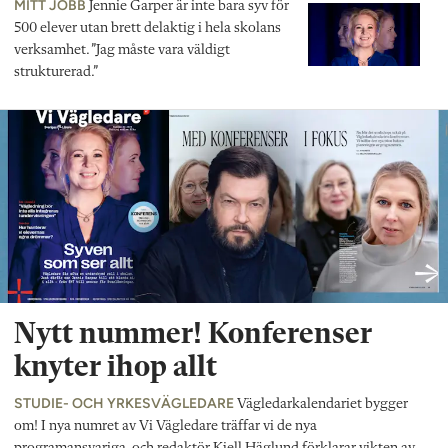
MITT JOBB
Jennie Garper är inte bara syv för
500 elever utan brett delaktig i hela skolans
verksamhet. ”Jag måste vara väldigt
strukturerad.”
Nytt nummer! Konferenser
knyter ihop allt
STUDIE- OCH YRKESVÄGLEDARE
Vägledarkalendariet bygger
om! I nya numret av Vi Vägledare träffar vi de nya