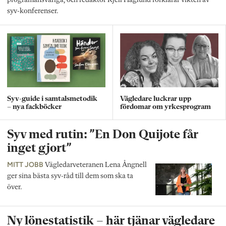
programansvariga, och redaktör Kjell Häglund förklarar vikten av
syv-konferenser.
Syv-guide i samtalsmetodik
Vägledare luckrar upp
– nya fackböcker
fördomar om yrkesprogram
Syv med rutin: ”En Don Quijote får
inget gjort”
MITT JOBB
Vägledarveteranen Lena Ångnell
ger sina bästa syv-råd till dem som ska ta
över.
Ny lönestatistik – här tjänar vägledare