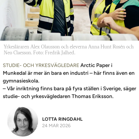
n
Yrkesläraren Alex Olausson och eleverna Anna Hunt Rosén och
Neo Claesson. Foto: Fredrik Jalhed.
Arctic Paper i
STUDIE- OCH YRKESVÄGLEDARE
Munkedal är mer än bara en industri – här finns även en
gymnasieskola.
– Vår inriktning finns bara på fyra ställen i Sverige, säger
studie- och yrkesvägledaren Thomas Eriksson.
LOTTA RINGDAHL
24 MAR 2026