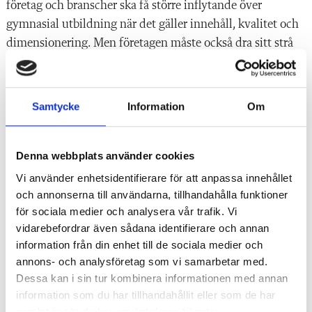
företag och branscher ska få större inflytande över
gymnasial utbildning när det gäller innehåll, kvalitet och
dimen­sionering. Men företagen måste också dra sitt strå
till stacken.
– Generellt måste de bli bättre på att marknadsföra sig och
Samtycke
Information
Om
bjuda in, säger Alex Olausson. Företagen vill dessutom
ofta ha resultat med en gång, när industrin vill ha
personal behöver de det nu direkt, men det funkar inte
Denna webbplats använder cookies
med snabba lösningar.
Vi använder enhetsidentifierare för att anpassa innehållet
och annonserna till användarna, tillhandahålla funktioner
Processtekniska gymnasiet har två inriktningar. Inför
för sociala medier och analysera vår trafik. Vi
årskurs 2 får eleverna välja om de vill lära sig mer för att
vidarebefordrar även sådana identifierare och annan
bli processoperatörer eller arbeta med drifttekniskt
information från din enhet till de sociala medier och
underhåll.
annons- och analysföretag som vi samarbetar med.
Dessa kan i sin tur kombinera informationen med annan
Neo Claesson, som går tredje året på utbildningen, tycker
information som du har tillhandahållit eller som de har
samlat in när du har använt deras tjänster.