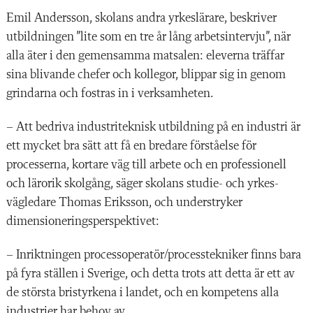
Emil Andersson, skolans andra yrkeslärare, beskriver
utbildningen ”lite som en tre år lång arbetsintervju”, när
alla äter i den gemensamma matsalen: eleverna träffar
sina blivande chefer och kollegor, blippar sig in genom
grindarna och fostras in i verksamheten.
– Att bedriva industriteknisk utbildning på en industri är
ett mycket bra sätt att få en bredare förståelse för
processerna, kortare väg till arbete och en professionell
och lärorik skolgång, säger skolans studie- och yrkes­
vägledare Thomas Eriksson, och understryker
dimensioneringsperspektivet:
– Inriktningen processoperatör/processtekniker finns bara
på fyra ställen i Sverige, och detta trots att detta är ett av
de största brist­yrkena i landet, och en kompetens alla
industrier har behov av.