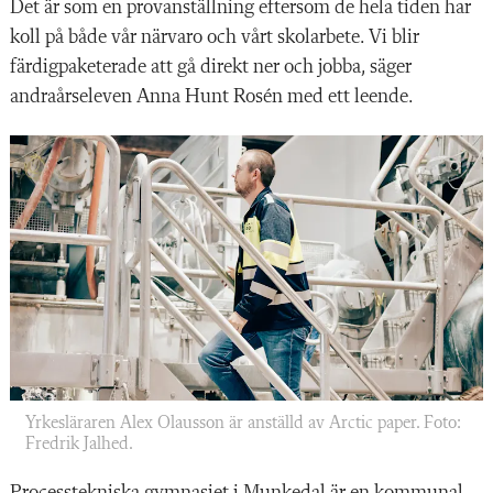
Det är som en provanställning eftersom de hela tiden har
koll på både vår närvaro och vårt skolarbete. Vi blir
färdigpaketerade att gå direkt ner och jobba, säger
andraårseleven Anna Hunt Rosén med ett leende.
Yrkesläraren Alex Olausson är anställd av Arctic paper. Foto:
Fredrik Jalhed.