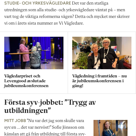
STUDIE- OCH YRKESVÄGLEDARE
Det var den statliga
utredningen som alla studie- och yrkesvägledare väntat på – men
vart tog de viktiga reformerna vägen? Detta och mycket mer skriver
vi om i årets sista nummer av Vi Vägledare.
Vägledarpriset och
Vägledning i framtiden – nu
Levengood avslutade
är jubileumskonferensen i
jubileumskonferensen
gång!
Första syv-jobbet: ”Trygg av
utbildningen”
MITT JOBB
”Nu var det jag som skulle vara
syv:en … det var nervöst!” Sofie Jönsson om
känslan att gå från utbildning till första syv-