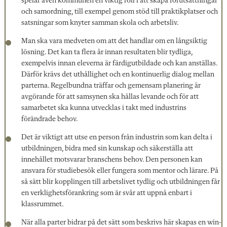
spelar även kommunen en viktig roll i att skapa förutsättningar
och samordning, till exempel genom stöd till praktikplatser och
satsningar som knyter samman skola och arbetsliv.
Man ska vara medveten om att det handlar om en långsiktig
lösning. Det kan ta flera år innan resultaten blir tydliga,
exempelvis innan eleverna är färdigutbildade och kan anställas.
Därför krävs det uthållighet och en kontinuerlig dialog mellan
parterna. Regelbundna träffar och gemensam planering är
avgörande för att samsynen ska hållas levande och för att
samarbetet ska kunna utvecklas i takt med industrins
förändrade behov.
Det är viktigt att utse en person från industrin som kan delta i
utbildningen, bidra med sin kunskap och säkerställa att
innehållet motsvarar branschens behov. Den personen kan
ansvara för studiebesök eller fungera som mentor och lärare. På
så sätt blir kopplingen till arbetslivet tydlig och utbildningen får
en verklighetsförankring som är svår att uppnå enbart i
klassrummet.
När alla parter bidrar på det sätt som beskrivs här skapas en win-