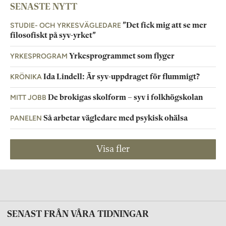
SENASTE NYTT
STUDIE- OCH YRKESVÄGLEDARE
”Det fick mig att se mer
filosofiskt på syv-yrket”
YRKESPROGRAM
Yrkesprogrammet som flyger
KRÖNIKA
Ida Lindell: Är syv-uppdraget för flummigt?
MITT JOBB
De brokigas skolform – syv i folkhögskolan
PANELEN
Så arbetar vägledare med psykisk ohälsa
Visa fler
SENAST FRÅN VÅRA TIDNINGAR