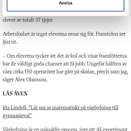
Avvisa
Skolan jobbar aktivt med att jämna ut
könsrepresentationen, men för närvarande är bara fyra
elever av totalt 37 tjejer.
Arbetslöshet är inget eleverna oroar sig för. Framtiden ser
ljus ut.
– Om eleverna tycker att det är kul och visar framfötterna
har de väldigt goda chanser att få jobb. Ungefär hälften av
våra cirka 150 operatörer har gått på skolan, precis som jag,
säger Alex Olausson.
LÄS ÄVEN
Ida Lindell: ”Låt oss se matematiskt på vägledning till
gymnasieval”
Vägledning är en mänsklig process, inte ett AI-experiment