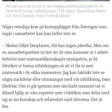
Att eleverna får ta del av det dagliga arbetet på bruket är ett
värdefullt inslag i utbildningen. Till höger: Anna Hunt Rosén
och Neo Claesson. Foto: Fredrik Jalhed.
Några orimliga krav på kursupplägget från företagen som
ingår i samarbetet kan han heller inte se:
– Skolan följer läroplanen, där kan ingen påverka. Men om
en samarbetspartner tycker att de som kommer ut i arbete
behöver mer matematikkunskaper exempelvis, ja då
försöker vi forma utbildningen så att vi får in mer
matematik i de olika momenten. Jag kan faktiskt inte se
några nackdelar eller utmaningar med vår utbildning, bara
fördelar. Om vi går igenom mer nischade moment tar vi
ibland hjälp av våra experter nere i fabriken som delar med
sig av sin kunskap och erfarenhet med eleverna. Det är
bra.