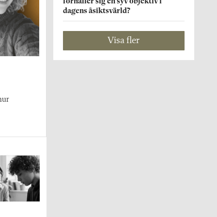
förhåller sig en syv objektiv i
dagens åsiktsvärld?
Visa fler
hur