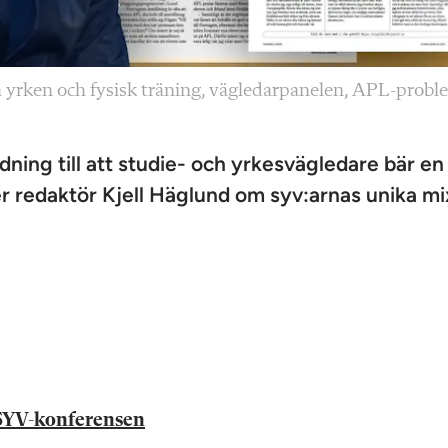
a yrken och fysisk träning, vägledarpanelen, APL-prob
ning till att studie- och yrkes­vägledare bär en
iver redaktör Kjell Häglund om syv:arnas unika mi
 SYV-konferensen