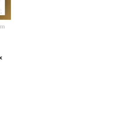
lem
x