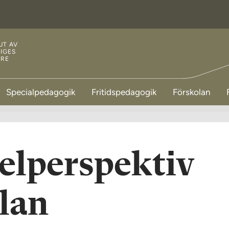
UT AV
IGES
ARE
Specialpedagogik
Fritidspedagogik
Förskolan
pelperspektiv
olan