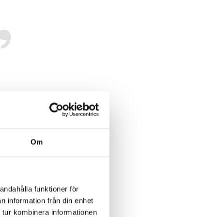
Om
on
andahålla funktioner för
n information från din enhet
 tur kombinera informationen
rt