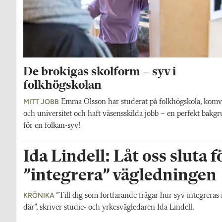
De brokigas skolform – syv i
folkhögskolan
MITT JOBB
Emma Olsson har studerat på folkhögskola, kom
och universitet och haft väsensskilda jobb – en perfekt bakg
för en folkan-syv!
Ida Lindell: Låt oss sluta 
”integrera” vägledningen
KRÖNIKA
”Till dig som fortfarande frågar hur syv integreras
där”, skriver studie- och yrkesvägledaren Ida Lindell.