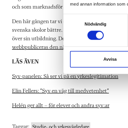
med annan information som du 
och som marknadsför ”genvägar” till syv-jobben – se
S
Den här gången tar vi ett mer positivt grepp och 
Nödvändig
a
svenska skolor bättre. Som Sofie Jönsson i Härryda 
m
t
över sin utbildning. Den artikeln kommer, liksom s
y
webbpubliceras den närmaste tiden
.
c
k
Avvisa
LÄS ÄVEN
e
s
Syv-panelen: Så ser vi på en yrkeslegitimation
v
a
Elin Fellers: ”Syv en väg till medvetenhet”
l
Helén ger allt – för elever och andra syv:ar
Taggar:
Studie- och yrkesvägledare