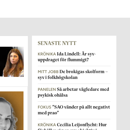
SENASTE NYTT
KRÖNIKA
Ida Lindell: Är syv-
uppdraget för flummigt?
MITT JOBB
De brokigas skolform –
syv i folkhögskolan
PANELEN
Så arbetar vägledare med
psykisk ohälsa
FOKUS
”SAO vänder på allt negativt
med prao”
KRÖNIKA
Cecilia Leijonflycht: Hur