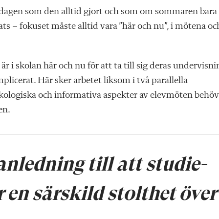
ardagen som den alltid gjort och som om sommaren bara
ts – fokuset måste alltid vara ”här och nu”, i mötena oc
är i skolan här och nu för att ta till sig deras undervisni
licerat. Här sker arbetet liksom i två parallella
ykologiska och informativa aspekter av elevmöten behöv
en.
nledning till att studie-
 en särskild stolthet över