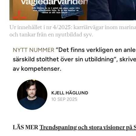
Ur innehållet i nr 4/2025: karriärvägar inom marin
och tankar från en nyutbildad syv.
”Det finns verkligen en anled
NYTT NUMMER
särskild stolthet över sin utbildning”, skr
av kompetenser.
KJELL HÄGLUND
10 SEP 2025
LÄS MER
Trendspaning och stora visioner på