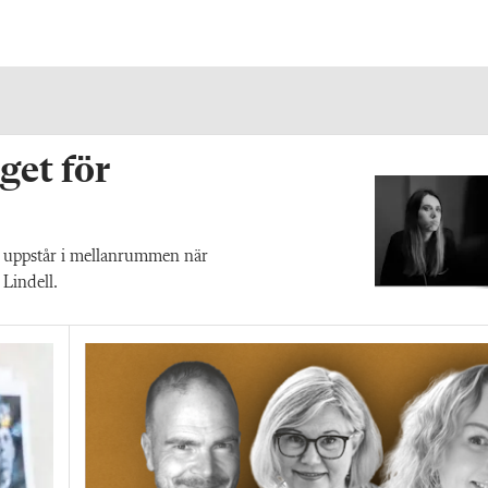
get för
som uppstår i mellanrummen när
 Lindell.