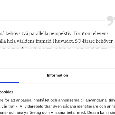
 så behövs två parallella perspektiv. Förutom elevens
lla hela världens framtid i huvudet. SO-lärare behöver
leven perspektiv på undervisningen – men vägledaren
äg. Och då inte bara på makronivå utan i detalj. Hur
, tjugo år?
Information
h yrkes­vägledare bär en särskild stolthet över sin
och ska förbereda för komplexa ”här och nu och om femt
cookies
e för att anpassa innehållet och annonserna till användarna, tillh
et ansökningar som ­drabbat våra syv-utbildningar på
vår trafik. Vi vidarebefordrar även sådana identifierare och anna
nnons- och analysföretag som vi samarbetar med. Dessa kan i sin
sförinnan granskade vi fejkutbildningarna
som säljs dy