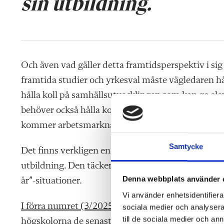
sin utbildning.
Och även vad gäller detta framtidsperspektiv i sig
framtida studier och yrkesval måste vägledaren hå
hålla koll på samhällsutvecklingen som kan ge e
behöver också hålla koll på vart samhället är på v
kommer arbetsmarknaden att se ut om tio, femton
Samtycke
Det finns verkligen en anledning till att studie- oc
utbildning. Den täcker ovanligt stora tankeytor 
Denna webbplats använder 
år”-situationer.
Vi använder enhetsidentifierar
I förra numret (3/2025) granskade vi raset
i antal
sociala medier och analysera 
till de sociala medier och a
högskolorna de senaste tio åren. Och
i numret des