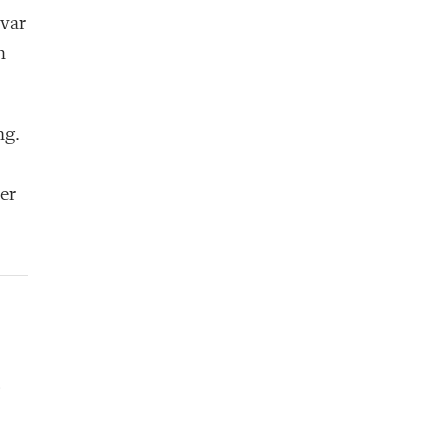
 var
h
ng.
er