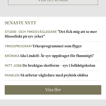
Visa fler artiklar
SENASTE NYTT
STUDIE- OCH YRKESVÄGLEDARE
”Det fick mig att se mer
filosofiskt på syv-yrket”
YRKESPROGRAM
Yrkesprogrammet som flyger
KRÖNIKA
Ida Lindell: Är syv-uppdraget för flummigt?
MITT JOBB
De brokigas skolform – syv i folkhögskolan
PANELEN
Så arbetar vägledare med psykisk ohälsa
Visa fler