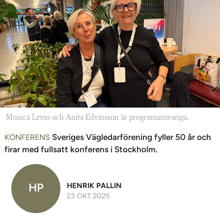
n
Monica Levin och Anita Edvinsson är programansvariga.
Sveriges Vägledarförening fyller 50 år och
KONFERENS
firar med fullsatt konferens i Stockholm.
HP
HENRIK PALLIN
23 OKT 2025