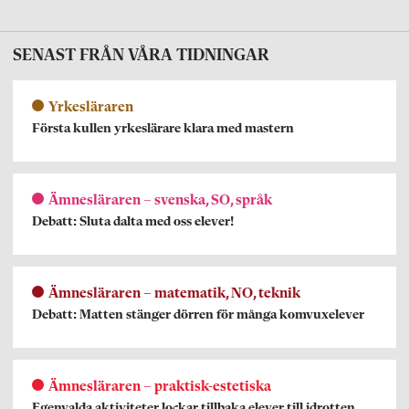
SENAST FRÅN VÅRA TIDNINGAR
Yrkesläraren
Första kullen yrkeslärare klara med mastern
Ämnesläraren – svenska, SO, språk
Debatt: Sluta dalta med oss elever!
Ämnesläraren – matematik, NO, teknik
Debatt: Matten stänger dörren för många komvuxelever
Ämnesläraren – praktisk-estetiska
Egenvalda aktiviteter lockar tillbaka elever till idrotten