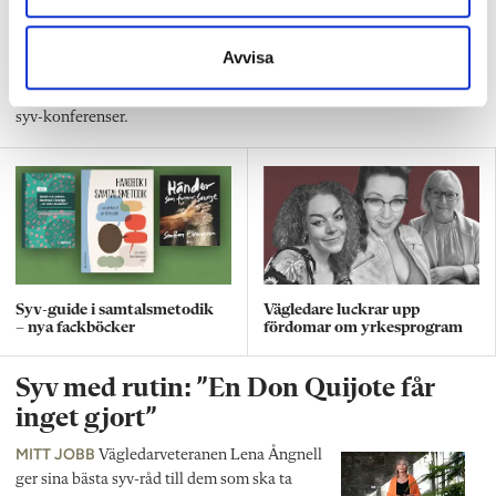
knyter ihop allt
STUDIE- OCH YRKESVÄGLEDARE
Vägledarkalendariet bygger
Avvisa
om! I nya numret av Vi Vägledare träffar vi de nya
programansvariga, och redaktör Kjell Häglund förklarar vikten av
syv-konferenser.
Syv-guide i samtalsmetodik
Vägledare luckrar upp
– nya fackböcker
fördomar om yrkesprogram
Syv med rutin: ”En Don Quijote får
inget gjort”
MITT JOBB
Vägledarveteranen Lena Ångnell
ger sina bästa syv-råd till dem som ska ta