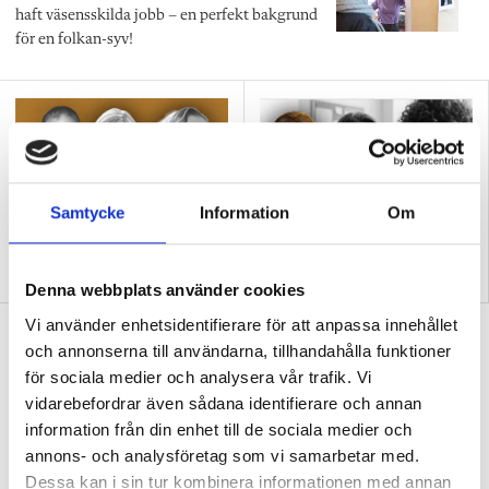
haft väsensskilda jobb – en perfekt bakgrund
för en folkan-syv!
Samtycke
Information
Om
Så arbetar vägledare med
Ida Lindell: Låt oss sluta
psykisk ohälsa
försöka ”integrera”
vägledningen
Denna webbplats använder cookies
Vi använder enhetsidentifierare för att anpassa innehållet
Hur syv:ar hanterar elevernas egna
och annonserna till användarna, tillhandahålla funktioner
drömmar
för sociala medier och analysera vår trafik. Vi
PANELEN
Vi frågade tre studie- och
vidarebefordrar även sådana identifierare och annan
yrkesvägledare om den svåra balansgången
information från din enhet till de sociala medier och
mellan förväntningar och möjligheter.
annons- och analysföretag som vi samarbetar med.
Dessa kan i sin tur kombinera informationen med annan