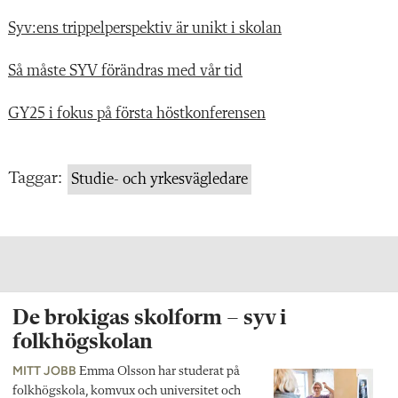
Syv:ens trippelperspektiv är unikt i skolan
Så måste SYV förändras med vår tid
GY25 i fokus på första höstkonferensen
Taggar:
Studie- och yrkesvägledare
De brokigas skolform – syv i
folkhögskolan
MITT JOBB
Emma Olsson har studerat på
folkhögskola, komvux och universitet och