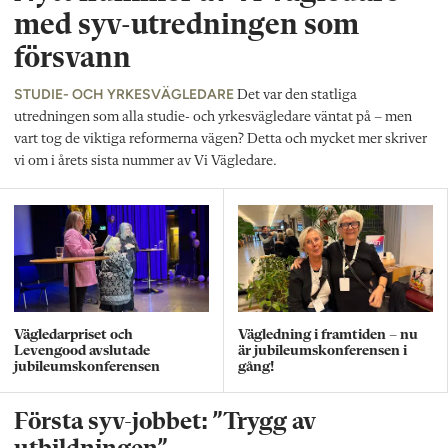
med syv-utredningen som
försvann
STUDIE- OCH YRKESVÄGLEDARE
Det var den statliga
utredningen som alla studie- och yrkesvägledare väntat på – men
vart tog de viktiga reformerna vägen? Detta och mycket mer skriver
vi om i årets sista nummer av Vi Vägledare.
Vägledarpriset och
Vägledning i framtiden – nu
Levengood avslutade
är jubileumskonferensen i
jubileumskonferensen
gång!
Första syv-jobbet: ”Trygg av