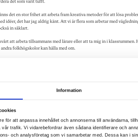
dera det som varit tufft.
inns det en stor frihet att arbeta fram kreativa metoder för att lösa probl
idéer, det har jag aldrig känt. Att vi är flera som arbetar med väglednin
kså in såklart.
t svårt att arbeta tillsammans med lärare eller att ta mig in i klassrummen. 
på andra folkhögskolor kan hålla med om.
 det även kreativa utbildningar och specifika kurser. M
amma aktiviteter.
Information
gare kommer på besök och berättar om sina liv. Vi har
h andra aktiviteter.
cookies
e för att anpassa innehållet och annonserna till användarna, tillh
vår trafik. Vi vidarebefordrar även sådana identifierare och anna
nnons- och analysföretag som vi samarbetar med. Dessa kan i sin