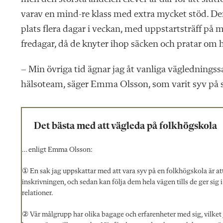
varav en mind-re klass med extra mycket stöd. D
plats flera dagar i veckan, med uppstartsträff p
fredagar, då de knyter ihop säcken och pratar om h
– Min övriga tid ägnar jag åt vanliga vägledningssa
hälsoteam, säger Emma Olsson, som varit syv på sk
Det bästa med att vägleda på folkhögskola
… enligt Emma Olsson:
① En sak jag uppskattar med att vara syv på en folkhögskola är att 
inskrivningen, och sedan kan följa dem hela vägen tills de ger sig i
relationer.
② Vår målgrupp har olika bagage och erfarenheter med sig, vilket j