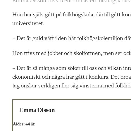
Emma Olsson trivs i centrum av en folkhögskolas
Hon har själv gått på folkhögskola, därtill gått
universitetet.
– Det är guld värt i den här folkhögskolemiljön där
Hon trivs med jobbet och skolformen, men ser oc
– Det är så många som söker till oss och vi kan in
ekonomiskt och några har gått i konkurs. Det oroa
Jag önskar verkligen fler såg vinsterna med folkhö
Emma Olsson
Ålder:
44 år.