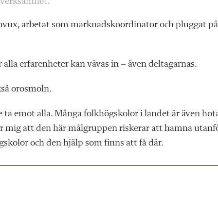
 verksamhet.
 komvux, arbetat som marknadskoordinator och pluggat på
 alla erfarenheter kan vävas in – även deltagarnas.
kså orosmoln.
te ta emot alla. Många folkhögskolor i landet är även ho
r mig att den här målgruppen riskerar att hamna utanfö
gskolor och den hjälp som finns att få där.