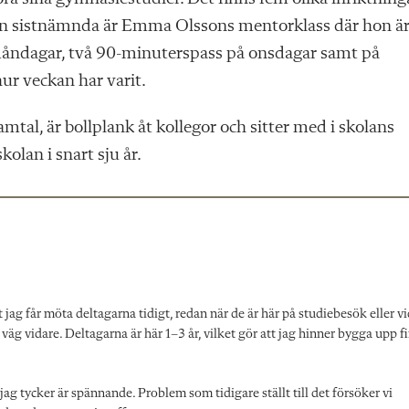
en sistnämnda är Emma Olssons mentorklass där hon är
å måndagar, två 90-minuterspass på onsdagar samt på
ur veckan har varit.
mtal, är bollplank åt kollegor och sitter med i skolans
olan i snart sju år.
jag får möta deltagarna tidigt, redan när de är här på studiebesök eller vi
 väg vidare. Deltagarna är här 1–3 år, vilket gör att jag hinner bygga upp f
ag tycker är spännande. Problem som tidigare ställt till det försöker vi