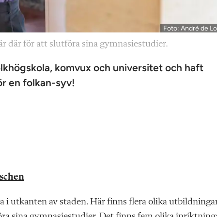
Foto: André de Lo
 där för att slutföra sina gymnasiestudier.
lkhögskola, komvux och universitet och haft
r en folkan-syv!
nschen
i utkanten av staden. Här finns flera olika utbildninga
öra sina gymnasiestudier. Det finns fem olika inriktning