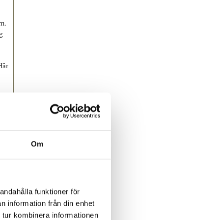
em.
g
Här
en
Om
andahålla funktioner för
n information från din enhet
 tur kombinera informationen