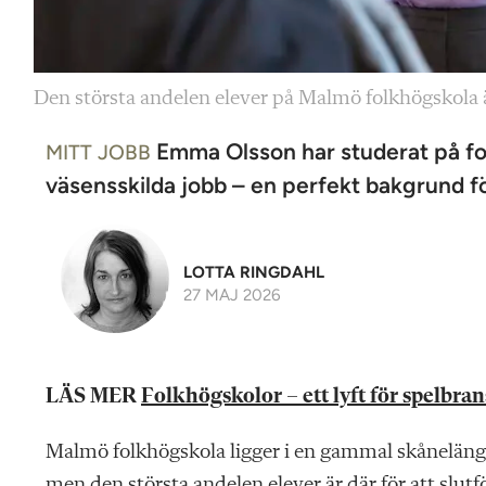
Den största andelen elever på Malmö folkhögskola är
Emma Olsson har studerat på fo
MITT JOBB
väsensskilda jobb – en perfekt bakgrund fö
LOTTA RINGDAHL
27 MAJ 2026
LÄS MER
Folkhögskolor – ett lyft för spelbra
Malmö folkhögskola ligger i en gammal skånelänga 
men den största andelen elever är där för att slutf