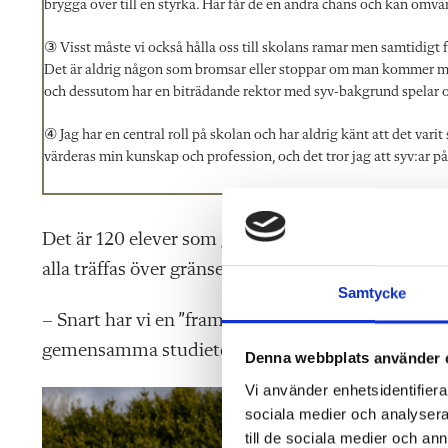
brygga över till en styrka. Här får de en andra chans och kan omvär
③ Visst måste vi också hålla oss till skolans ramar men samtidigt f
Det är aldrig någon som bromsar eller stoppar om man kommer med 
och dessutom har en biträdande rektor med syv-bakgrund spelar oc
④ Jag har en central roll på skolan och har aldrig känt att det vari
värderas min kunskap och profession, och det tror jag att syv:ar 
Det är 120 elever som går allmän kurs, sedan finns
alla träffas över gränserna och har många gemens
Samtycke
– Snart har vi en ”framtidsdag”, då tidigare delta
gemensamma studieteknikdagar, författarbesök oc
Denna webbplats använder 
Vi använder enhetsidentifierar
sociala medier och analysera 
till de sociala medier och a