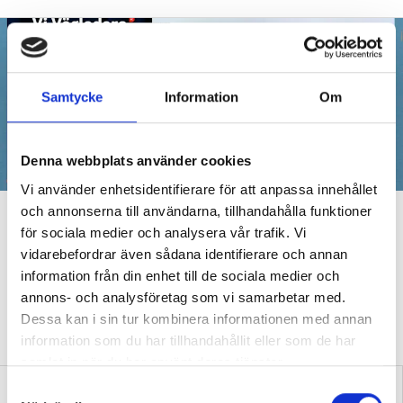
Samtycke
Information
Om
Denna webbplats använder cookies
Vi använder enhetsidentifierare för att anpassa innehållet
och annonserna till användarna, tillhandahålla funktioner
Nytt nummer! Konferenser
för sociala medier och analysera vår trafik. Vi
knyter ihop allt
vidarebefordrar även sådana identifierare och annan
information från din enhet till de sociala medier och
STUDIE- OCH YRKESVÄGLEDARE
Vägledarkalendariet bygger
annons- och analysföretag som vi samarbetar med.
om! I nya numret av Vi Vägledare träffar vi de nya
Dessa kan i sin tur kombinera informationen med annan
programansvariga, och redaktör Kjell Häglund förklarar vikten av
information som du har tillhandahållit eller som de har
syv-konferenser.
samlat in när du har använt deras tjänster.
S