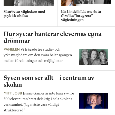
Så arbetar vägledare med
Ida Lindell: Låt oss sluta
psykisk ohälsa
försöka ”integrera”
vägledningen
Hur syv:ar hanterar elevernas egna
drömmar
PANELEN
Vi frågade tre studie- och
yrkesvägledare om den svåra balansgången
mellan förväntningar och möjligheter.
Syven som ser allt – i centrum av
skolan
MITT JOBB
Jennie Garper är inte bara syv för
500 elever utan brett delaktig i hela skolans
verksamhet. ”Jag måste vara väldigt
strukturerad.”