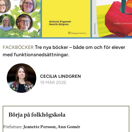
n
Tre nya böcker – både om och för elever
FACKBÖCKER
med funktionsnedsättningar.
CECILIA LINDGREN
19 MAR 2026
Börja på folkhögskola
Författare:
Jeanette Persson, Ann Gomér