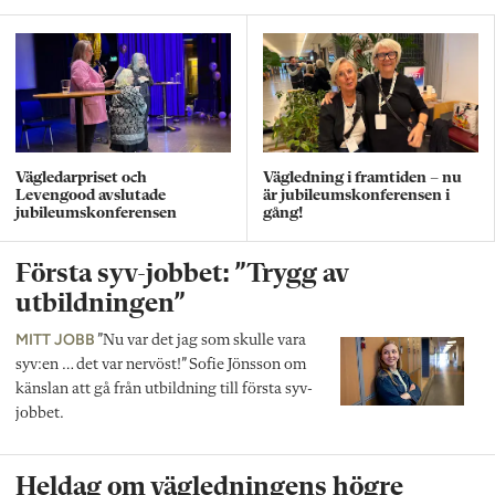
Vägledarpriset och
Vägledning i framtiden – nu
Levengood avslutade
är jubileumskonferensen i
jubileumskonferensen
gång!
Första syv-jobbet: ”Trygg av
utbildningen”
MITT JOBB
”Nu var det jag som skulle vara
syv:en … det var nervöst!” Sofie Jönsson om
känslan att gå från utbildning till första syv-
jobbet.
Heldag om vägledningens högre