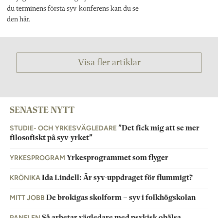
du terminens första syv-konferens kan du se
den här.
Visa fler artiklar
SENASTE NYTT
STUDIE- OCH YRKESVÄGLEDARE
”Det fick mig att se mer
filosofiskt på syv-yrket”
YRKESPROGRAM
Yrkesprogrammet som flyger
KRÖNIKA
Ida Lindell: Är syv-uppdraget för flummigt?
MITT JOBB
De brokigas skolform – syv i folkhögskolan
PANELEN
Så arbetar vägledare med psykisk ohälsa