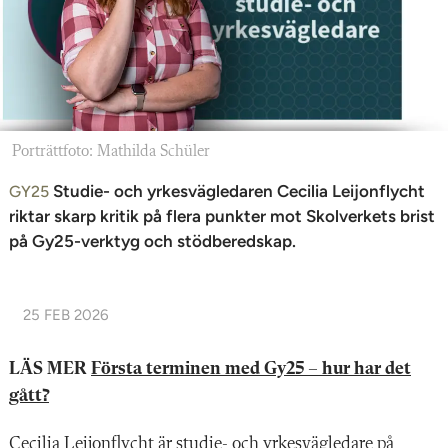
n
Porträttfoto: Mathilda Schüler
Studie- och yrkesvägledaren Cecilia Leijonflycht
GY25
riktar skarp kritik på flera punkter mot Skolverkets brist
på Gy25-verktyg och stödberedskap.
25 FEB 2026
LÄS MER
Första terminen med Gy25 – hur har det
gått?
Cecilia Leijonflycht är studie- och yrkesvägledare på