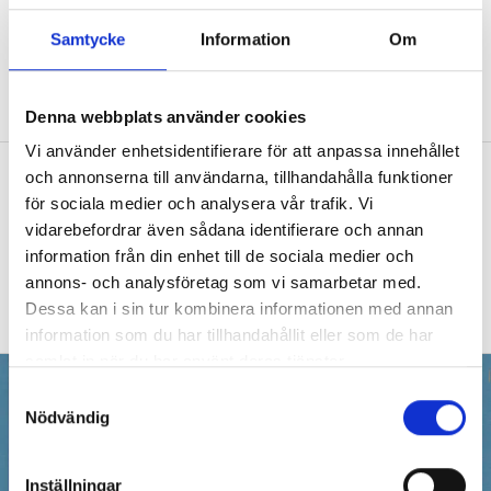
drömmar
Samtycke
Information
Om
PANELEN
Vi frågade tre studie- och
yrkesvägledare om den svåra balansgången
mellan förväntningar och möjligheter.
Denna webbplats använder cookies
Vi använder enhetsidentifierare för att anpassa innehållet
Syven som ser allt – i centrum av
och annonserna till användarna, tillhandahålla funktioner
skolan
för sociala medier och analysera vår trafik. Vi
vidarebefordrar även sådana identifierare och annan
MITT JOBB
Jennie Garper är inte bara syv för
information från din enhet till de sociala medier och
500 elever utan brett delaktig i hela skolans
annons- och analysföretag som vi samarbetar med.
verksamhet. ”Jag måste vara väldigt
Dessa kan i sin tur kombinera informationen med annan
strukturerad.”
information som du har tillhandahållit eller som de har
samlat in när du har använt deras tjänster.
S
Nödvändig
a
m
t
Inställningar