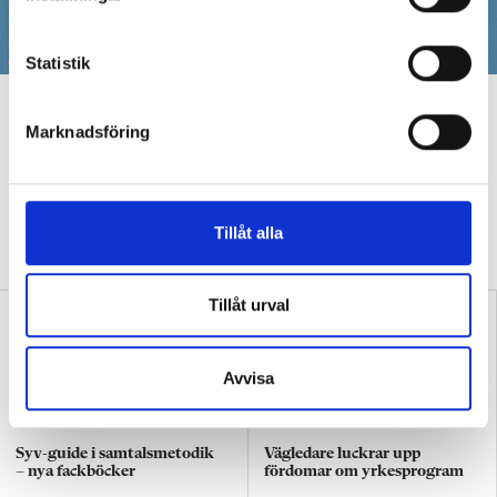
y
c
k
Statistik
e
Nytt nummer! Konferenser
s
Marknadsföring
knyter ihop allt
v
a
STUDIE- OCH YRKESVÄGLEDARE
Vägledarkalendariet bygger
l
om! I nya numret av Vi Vägledare träffar vi de nya
Tillåt alla
programansvariga, och redaktör Kjell Häglund förklarar vikten av
syv-konferenser.
Tillåt urval
Avvisa
Syv-guide i samtalsmetodik
Vägledare luckrar upp
– nya fackböcker
fördomar om yrkesprogram