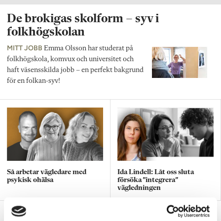
De brokigas skolform – syv i
folkhögskolan
MITT JOBB
Emma Olsson har studerat på
folkhögskola, komvux och universitet och
haft väsensskilda jobb – en perfekt bakgrund
för en folkan-syv!
Så arbetar vägledare med
Ida Lindell: Låt oss sluta
psykisk ohälsa
försöka ”integrera”
vägledningen
Hur syv:ar hanterar elevernas egna