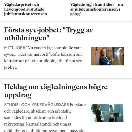
Vägledarpriset och
Vägledning i framtiden – nu
Levengood avslutade
är jubileumskonferensen i
jubileumskonferensen
gång!
Första syv-jobbet: ”Trygg av
utbildningen”
MITT JOBB
”Nu var det jag som skulle vara
syv:en … det var nervöst!” Sofie Jönsson om
känslan att gå från utbildning till första syv-
jobbet.
Heldag om vägledningens högre
uppdrag
STUDIE- OCH YRKESVÄGLEDARE
Forskare
och vägledare, akademi och arbetsliv,
samlades för att diskutera breddad
rekrytering, karriärlärande och ungas
möjligheter i utbildningssystemet – missade