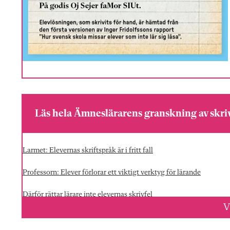
Läs hela Ämneslärarens granskning av skri
Larmet: Elevernas skriftspråk är i fritt fall
Professorn: Elever förlorar ett viktigt verktyg för lärande
Därför rättar lärare inte elevernas skrivfel
V
Lärarna vittnar: Så djup är skrivkrisen