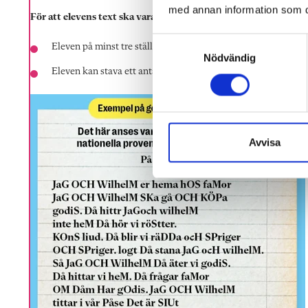
med annan information som du 
För att elevens text ska vara godkänd på nationella proven i sve
S
Eleven på minst tre ställen i sin text börjar en mening med s
Nödvändig
a
Eleven kan stava ett antal formord och minst tio olika innehå
m
t
y
c
k
Avvisa
e
s
v
a
l