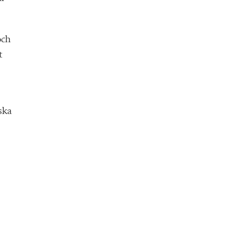
och
t
ska