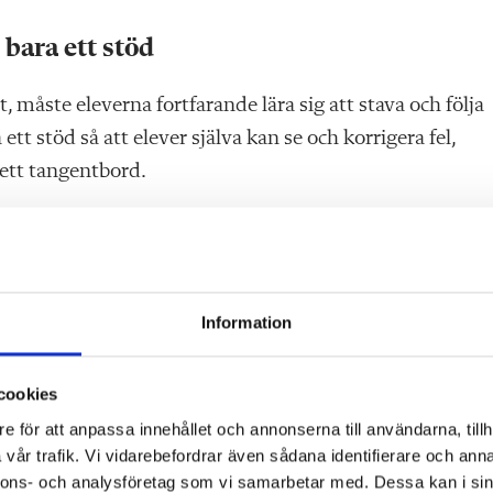
bara ett stöd
t, måste eleverna fortfarande lära sig att stava och följa
tt stöd så att elever själva kan se och korrigera fel,
 ett tangentbord.
 3 bara ska peka ut en lägsta godtagbar kunskapsnivå oc
ursplaner. Kraven ska inte ses som en målbild för lärar
Information
bättre än så, säger hon.
cookies
e för att anpassa innehållet och annonserna till användarna, tillh
vår trafik. Vi vidarebefordrar även sådana identifierare och anna
nnons- och analysföretag som vi samarbetar med. Dessa kan i sin