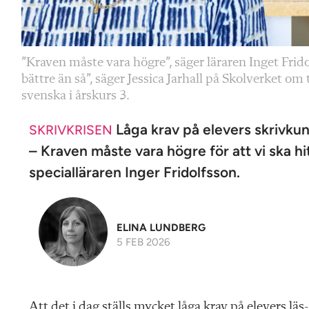
”Kraven måste vara högre”, säger läraren Inget Fridol
bättre än så”, säger Jessica Jarhall på Skolverket o
svenska i årskurs 3.
Låga krav på elevers skrivkuns
SKRIVKRISEN
– Kraven måste vara högre för att vi ska h
specialläraren Inger Fridolfsson.
ELINA LUNDBERG
5 FEB 2026
Att det i dag ställs mycket låga krav på elevers läs