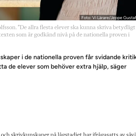
Foto: Vi Lärare/Jeppe Gusta
fsson. ”De allra flesta elever ska kunna skriva betydligt
m texten som är godkänd nivå på de nationella proven i
kaper i de nationella proven får svidande kritik
itta de elever som behöver extra hjälp, säger
- och skrivkunskaper på lågstadiet har ifrågasatts av såv