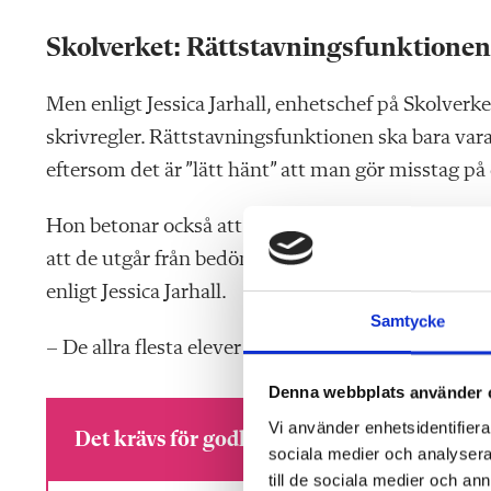
Skolverket: Rättstavningsfunktionen 
Men enligt
Jessica Jarhall, enhetschef på Skolverke
skrivregler. Rättstavningsfunktionen ska bara vara e
eftersom det är ”lätt hänt” att man gör misstag på
Hon betonar också att nationella proven i årskurs
att de utgår från bedömningskriterierna i dagens k
enligt Jessica Jarhall.
Samtycke
– De allra flesta elever ska kunna skriva betydligt 
Denna webbplats använder 
Vi använder enhetsidentifierar
Det krävs för godkänt på nationella provet
sociala medier och analysera 
till de sociala medier och a