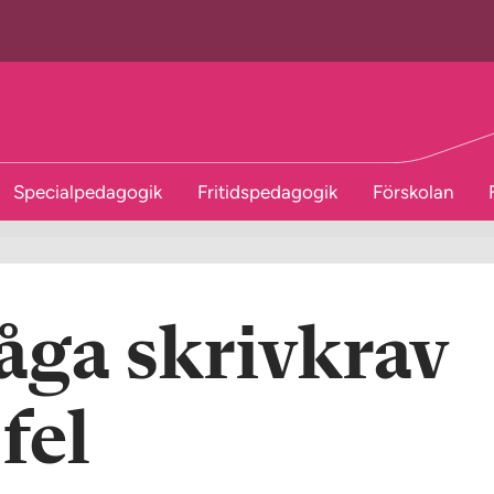
Specialpedagogik
Fritidspedagogik
Förskolan
åga skrivkrav
fel