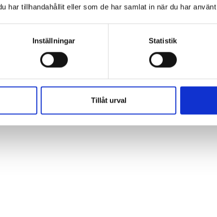
har tillhandahållit eller som de har samlat in när du har använt 
nska i årskurs 3 krävs att:
tor bokstav och avslutar med punkt, frågetecken eller utropstecken.
Inställningar
Statistik
llsord.
Tillåt urval