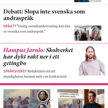
Debatt: Slopa inte svenska som
andraspråk
DEBATT
”Vanlig svenskundervisning kan lära
av svenska som andraspråk.”
Hampus Jarnlo:
Skolverket
har dykt rakt ner i ett
getingbo
SPRÅKSVEKET
Redaktören om att
myndigheten hamnat mitt i en forskarstrid.