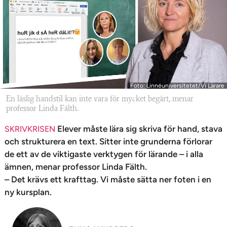
n
Foto: Linnéuniversitetet/Vi Lärare
En läslig handstil kan inte vara för mycket begärt, menar
professor Linda Fälth.
Elever måste lära sig skriva för hand, stava
SKRIVKRISEN
och strukturera en text. Sitter inte grunderna förlorar
de ett av de viktigaste verktygen för lärande – i alla
ämnen, menar professor Linda Fälth.
– Det krävs ett krafttag. Vi måste sätta ner foten i en
ny kursplan.