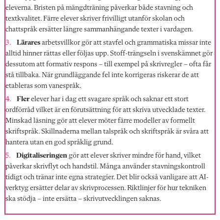
eleverna. Bristen på mängdträning påverkar både stavning och
textkvalitet. Färre elever skriver frivilligt utanför skolan och
chattspråk ersätter längre sammanhängande texter i vardagen.
Lärares
arbetsvillkor gör att stavfel och grammatiska missar inte
alltid hinner rättas eller följas upp. Stoff-trängseln i svenskämnet gör
dessutom att formativ respons – till exempel på skrivregler – ofta får
stå tillbaka. När grundläggande fel inte korrigeras riskerar de att
etableras som vanespråk.
Fler
elever har i dag ett svagare språk och saknar ett stort
ordförråd vilket är en förutsättning för att skriva utvecklade texter.
Minskad läsning gör att elever möter färre modeller av formellt
skriftspråk. Skillnaderna mellan talspråk och skriftspråk är svåra att
hantera utan en god språklig grund.
Digitaliseringen
gör att elever skriver mindre för hand, vilket
påverkar skrivflyt och handstil. Många använder stavningskontroll
tidigt och tränar inte egna strategier. Det blir också vanligare att AI-
verktyg ersätter delar av skrivprocessen. Riktlinjer för hur tekniken
ska stödja – inte ersätta – skrivutvecklingen saknas.