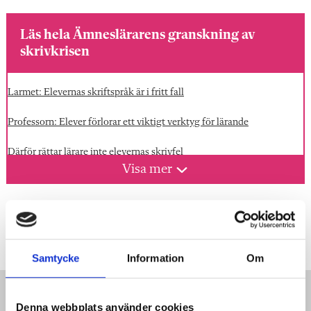
Läs hela Ämneslärarens granskning av
skrivkrisen
Larmet: Elevernas skriftspråk är i fritt fall
Professorn: Elever förlorar ett viktigt verktyg för lärande
Därför rättar lärare inte elevernas skrivfel
Visa mer
Lärarna vittnar: Så djup är skrivkrisen
SPSM:s råd: Visa eleverna hur de kan tala fram text
Taggar:
Fokus
Läs och skriv
Granskning
Skolverkets låga skrivkrav leder lärarna fel
Samtycke
Information
Om
Sandström: Ledsamt att alla elever inte lär sig skriva ordentligt
Jarnlo: Många elever lär sig aldrig basala skrivregler
Denna webbplats använder cookies