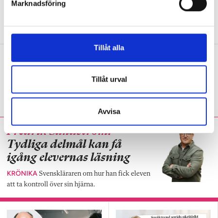
Marknadsföring
v
DEBATT
Svenskläraren: ”Låter i mina öron
a
som ett livslångt straff.”
l
Tillåt alla
Tre språklärare om diktamen
PANELEN
”I engelska är den uppenbara
Tillåt urval
vinsten att de både lyssnar och antecknar.”
Avvisa
Fredrik Sandström:
Tydliga delmål kan få
igång elevernas läsning
KRÖNIKA
Svenskläraren om hur han fick eleven
att ta kontroll över sin hjärna.