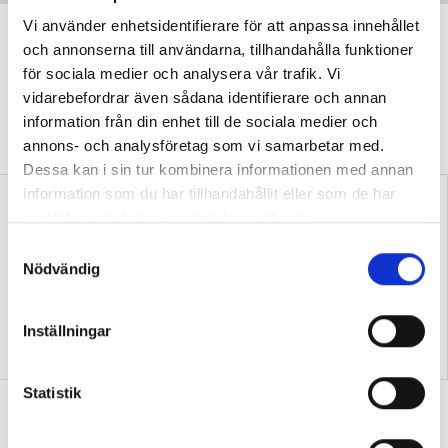
Vi använder enhetsidentifierare för att anpassa innehållet
”Transspråkande har fått genomslag
Musikläraren som ser till att eleverna skriver korrekt
och annonserna till användarna, tillhandahålla funktioner
av en anledning”
Grundskolläraren: Stenhårt fokus på skrivandet ger resultat
för sociala medier och analysera vår trafik. Vi
DEBATT
Professorn: Problematiskt att
vidarebefordrar även sådana identifierare och annan
Ministern om skrivkrisen: ”Jag blir rasande”
stämpla transspråkande som en ”trend” eller
information från din enhet till de sociala medier och
”slogan”.
annons- och analysföretag som vi samarbetar med.
Mannerheim: Min lista – 10 sätt att motverka skrivkrisen
Dessa kan i sin tur kombinera informationen med annan
information som du har tillhandahållit eller som de har
Herlitz: Skrivkrisen kan inte bara vara svensklärares ansvar
samlat in när du har använt deras tjänster.
S
Nödvändig
a
m
t
Samtida konflikter kan
Replik: Transspråkande
Inställningar
fördjupa kunskaper i
uppfattas ofta som en
y
historia
slogan
c
k
Statistik
Debatt: Mardröm att många elever
e
aldrig läst en bok
s