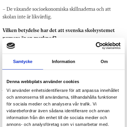
– De växande socioekonomiska skillnaderna och att
skolan inte är likvärdig.
Vilken betydelse har det att svenska skolsystemet
numera är en marknad?
– Vi har i dag över 2 800 ­skolhuvudmän i Sverige. Det är
väldigt många skolhuvudmän som dessutom har väldigt
Samtycke
Information
Om
olika förutsättningar, vilket är en stor utmaning. Hur får vi
till likvärdigheten?
Denna webbplats använder cookies
Ja, hur?
Vi använder enhetsidentifierare för att anpassa innehållet
och annonserna till användarna, tillhandahålla funktioner
– Det måste finnas en styrning och krav som gör att vi
för sociala medier och analysera vår trafik. Vi
säkerställer en likvärdig skola. Exakt vilka komponenter
vidarebefordrar även sådana identifierare och annan
det kräver har jag inte svar på.
information från din enhet till de sociala medier och
annons- och analysföretag som vi samarbetar med.