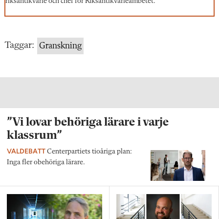
riksantikvarie och chef för Riksantikvarieämbetet.
Taggar:
Granskning
”Vi lovar behöriga lärare i varje
klassrum”
VALDEBATT
Centerpartiets tioåriga plan:
Inga fler obehöriga lärare.