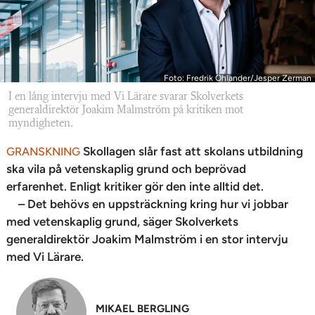
Foto: Fredrik Öhlander/Jesper Zerman
I en lång intervju med Vi Lärare svarar Skolverkets
generaldirektör Joakim Malmström på kritiken mot
myndigheten.
Skollagen slår fast att skolans utbildning
GRANSKNING
ska vila på vetenskaplig grund och beprövad
erfarenhet. Enligt kritiker gör den inte alltid det.
– Det behövs en uppsträckning kring hur vi jobbar
med vetenskaplig grund, säger Skolverkets
generaldirektör Joakim Malmström i en stor intervju
med Vi Lärare.
MIKAEL BERGLING