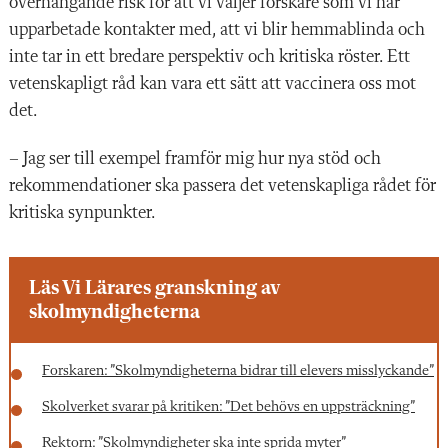
överhängande risk för att vi väljer forskare som vi har
upparbetade kontakter med, att vi blir hemmablinda och
inte tar in ett bredare perspektiv och kritiska röster. Ett
vetenskapligt råd kan vara ett sätt att vaccinera oss mot
det.
– Jag ser till exempel framför mig hur nya stöd och
rekommendationer ska passera det vetenskapliga rådet för
kritiska synpunkter.
Läs Vi Lärares granskning av
skolmyndigheterna
Forskaren: ”Skolmyndigheterna bidrar till elevers misslyckande”
Skolverket svarar på kritiken: ”Det behövs en uppsträckning”
Rektorn: ”Skolmyndigheter ska inte sprida myter”