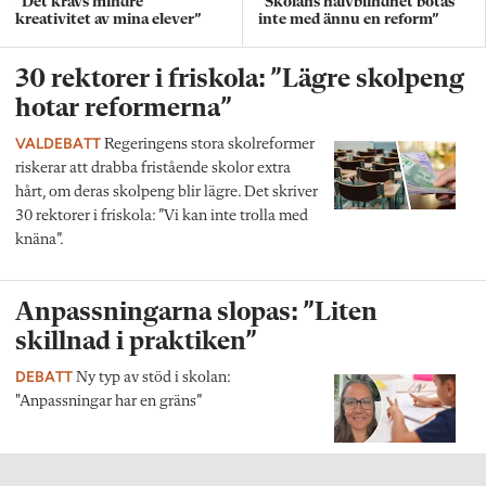
”Det krävs mindre
”Skolans halvblindhet botas
kreativitet av mina elever”
inte med ännu en reform”
30 rektorer i friskola: ”Lägre skolpeng
hotar reformerna”
VALDEBATT
Regeringens stora skolreformer
riskerar att drabba fristående skolor extra
hårt, om deras skolpeng blir lägre. Det skriver
30 rektorer i friskola: ”Vi kan inte trolla med
knäna”.
Anpassningarna slopas: ”Liten
skillnad i praktiken”
DEBATT
Ny typ av stöd i skolan:
"Anpassningar har en gräns”