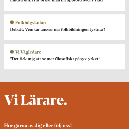
Lindström: Hur orkar man bli upprörd över Pride?
Folkhögskolan
Debatt: Vem tar ansvar när folkbildningen tystnar?
Vi Vägledare
”Det fick mig att se mer filosofiskt på syv-yrket”
Hör gärna av dig eller följ oss!