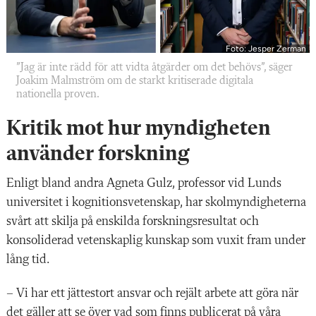
Foto: Jesper Zerman
”Jag är inte rädd för att vidta åtgärder om det behövs”, säger
Joakim Malmström om de starkt kritiserade digitala
nationella proven.
Kritik mot hur myndigheten
använder forskning
Enligt bland andra Agneta Gulz, professor vid Lunds
universitet i kognitionsvetenskap, har skolmyndigheterna
svårt att skilja på enskilda forskningsresultat och
konsoliderad vetenskaplig kunskap som vuxit fram under
lång tid.
– Vi har ett jättestort ansvar och rejält arbete att göra när
det gäller att se över vad som finns publicerat på våra