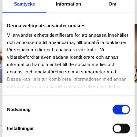
Samtycke
Information
Om
fler barn från början – inte hur de ska
anpassas till skolan”.
Denna webbplats använder cookies
Vi använder enhetsidentifierare för att anpassa innehållet
och annonserna till användarna, tillhandahålla funktioner
för sociala medier och analysera vår trafik. Vi
vidarebefordrar även sådana identifierare och annan
information från din enhet till de sociala medier och
annons- och analysföretag som vi samarbetar med.
Dessa kan i sin tur kombinera informationen med annan
information som du har tillhandahållit eller som de har
”Att ställa krav är inte elakt”
samlat in när du har använt deras tjänster.
S
DEBATT
”Att ställa krav är inte elakt. Att vara schysst är inte alltid
Nödvändig
a
snällt. Många gånger är det bara ett svek”, skriver Ulrica Björkblom
Agah om stöket i klassrummen.
m
t
Inställningar
y