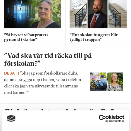
”Så bryter vi hatpratets
”Hur skolan fungerar blir
pyramid i skolan”
tydligt i trappan”
”Vad ska vår tid räcka till på
förskolan?”
DEBATT
”Ska jag som förskollärare duka,
damma, snygga upp i hallen, svara i telefon
eller ska jag vara närvarande tillsammans
med barnen?”
”Vad säger det om skolan när allt fler
barn behöver anpassas?”
DEBATT
”Frågan är hur skolan kan ge plats åt