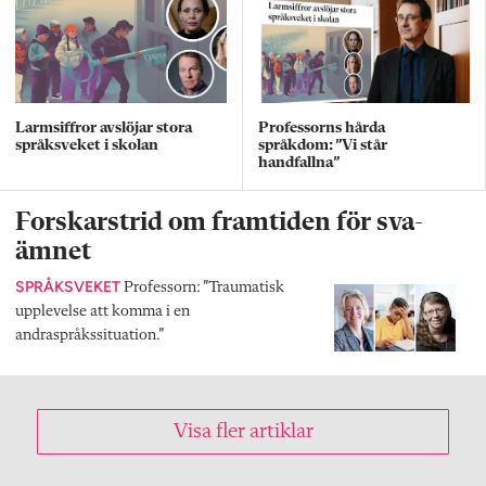
Larmsiffror avslöjar stora
Professorns hårda
språksveket i skolan
språkdom: ”Vi står
handfallna”
Forskarstrid om framtiden för sva-
ämnet
SPRÅKSVEKET
Professorn: ”Traumatisk
upplevelse att komma i en
andraspråkssituation.”
Visa fler artiklar