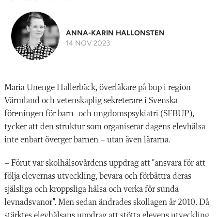
ANNA-KARIN HALLONSTEN
14 NOV 2023
Ma
ria Unenge Hallerbäck, överläkare på bup i region
Värmland och vetenskaplig sekreterare i Svenska
föreningen för barn- och ungdomspsykiatri (SFBUP),
tycker att den struktur som organiserar dagens elevhälsa
inte enbart överger barnen – utan även lärarna.
– Förut var skolhälsovårdens uppdrag att ”ansvara för att
följa elevernas utveckling, bevara och förbättra deras
själsliga och kroppsliga hälsa och verka för sunda
levnadsvanor”. Men sedan ändrades skollagen år 2010. Då
stärktes elevhälsans uppdrag att stötta elevens utveckling