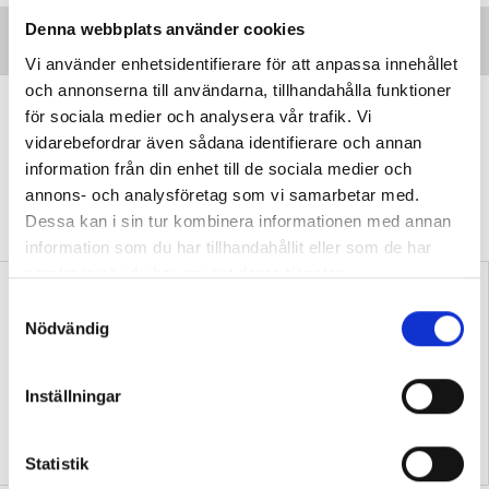
Denna webbplats använder cookies
Vi använder enhetsidentifierare för att anpassa innehållet
och annonserna till användarna, tillhandahålla funktioner
”Transspråkande har fått genomslag
för sociala medier och analysera vår trafik. Vi
av en anledning”
vidarebefordrar även sådana identifierare och annan
information från din enhet till de sociala medier och
DEBATT
Professorn: Problematiskt att
annons- och analysföretag som vi samarbetar med.
stämpla transspråkande som en ”trend” eller
Dessa kan i sin tur kombinera informationen med annan
”slogan”.
information som du har tillhandahållit eller som de har
samlat in när du har använt deras tjänster.
S
Nödvändig
a
m
t
Inställningar
y
Samtida konflikter kan
Replik: Transspråkande
c
fördjupa kunskaper i
uppfattas ofta som en
historia
slogan
k
Statistik