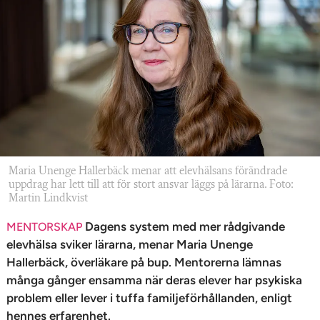
n
Maria Unenge Hallerbäck menar att elevhälsans förändrade
uppdrag har lett till att för stort ansvar läggs på lärarna. Foto:
Martin Lindkvist
Dagens system med mer rådgivande
MENTORSKAP
elevhälsa ­sviker ­lärarna, menar Maria Unenge
Hallerbäck, överläkare på bup. Mentorerna lämnas
många gånger ensamma när deras elever har psykiska
problem eller lever i tuffa ­familjeförhållanden, enligt
hennes erfarenhet.