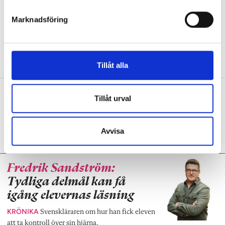
e
Debatt: Mardröm att många elever
s
Marknadsföring
v
aldrig läst en bok
a
DEBATT
Svenskläraren: ”Låter i mina öron
l
som ett livslångt straff.”
Tillåt alla
Tre språklärare om diktamen
Tillåt urval
PANELEN
”I engelska är den uppenbara
vinsten att de både lyssnar och antecknar.”
Avvisa
Fredrik Sandström:
Tydliga delmål kan få
igång elevernas läsning
KRÖNIKA
Svenskläraren om hur han fick eleven
att ta kontroll över sin hjärna.