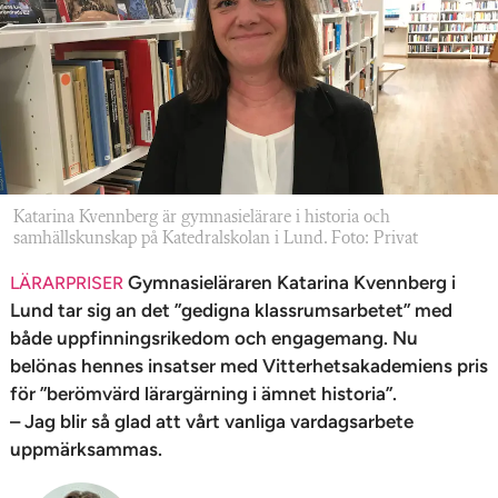
n
Katarina Kvennberg är gymnasielärare i historia och
samhällskunskap på Katedralskolan i Lund. Foto: Privat
Gymnasieläraren Katarina Kvennberg i
LÄRARPRISER
Lund tar sig an det ”gedigna klassrumsarbetet” med
både uppfinningsrikedom och engagemang. Nu
belönas hennes insatser med Vitterhetsakademiens pris
för ”berömvärd lärargärning i ämnet historia”.
– Jag blir så glad att vårt vanliga vardagsarbete
uppmärksammas.