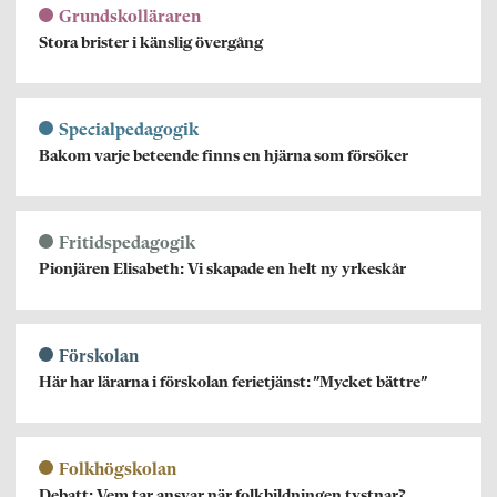
Grundskolläraren
Stora brister i känslig övergång
Specialpedagogik
Bakom varje beteende finns en hjärna som försöker
Fritidspedagogik
Pionjären Elisabeth: Vi skapade en helt ny yrkeskår
Förskolan
Här har lärarna i förskolan ferietjänst: ”Mycket bättre”
Folkhögskolan
Debatt: Vem tar ansvar när folkbildningen tystnar?