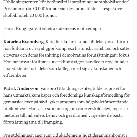
Utbildningscenter, ”för berömvärd lärargärning inom skolväsendet”.
Prissumman är 50 000 kronor var, dessutom tilldelas respektive
skolbibliotek 20 000 kronor.
Här är Kungliga Vitterhetsakademiens motiveringar:
Katarina Kvennberg
, Katedralskolan i Lund, tilldelas priset för att
hon förklarar och synliggör komplexa historiska samband och sätter
eleverna och deras förankring i demokratins förutsättningar i fokus.
Hon tar ansvar för ämnesutvecklingsfrågor, handleder regelbundet
lärarstudenter och delar som kollega med sig av kunskaper och
erfarenheter.
Patrik Andersson
, Vansbro Utbildningscenter, tilldelas priset för
hans utmärkta kunskaper och föredömliga kunskapsförmedling för
gymnasieelever på såväl yrkesprogram som högskoleförberedande
utbildningar. Han visar stor omsorg om varje enskild elev, anpassar
metoder till individers behov och ger därmed varje elev de bästa
förutsättningarna till framgång.
Prisutdelningen äger rum vid akademiens högtidssammankomst i