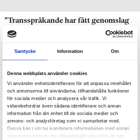
”Transspråkande har fått genomslag
av en anledning”
DEBATT
Professorn: Problematiskt att
stämpla transspråkande som en ”trend” eller
Samtycke
Information
Om
”slogan”.
Denna webbplats använder cookies
Vi använder enhetsidentifierare för att anpassa innehållet
och annonserna till användarna, tillhandahålla funktioner
för sociala medier och analysera vår trafik. Vi
vidarebefordrar även sådana identifierare och annan
Samtida konflikter kan
Replik: Transspråkande
information från din enhet till de sociala medier och
fördjupa kunskaper i
uppfattas ofta som en
annons- och analysföretag som vi samarbetar med.
historia
slogan
Dessa kan i sin tur kombinera informationen med annan
information som du har tillhandahållit eller som de har
Debatt: Mardröm att många elever