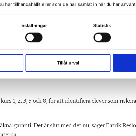
har tillhandahållit eller som de har samlat in när du har använt 
 få undervisning i små grupper, under begränsad tid, i
Inställningar
Statistik
llärare eller lärare ska stå för undervisningen.
ser. Men det viktiga är att ge lärare bättre förutsättning
urser skulle minska oron och ge större trygghet för
Tillåt urval
ges Lärare.
rs 1, 2, 3, 5 och 8, för att identifiera elever som risker
räkna-garanti. Det är slut med det nu, säger Patrik Resl
raterna,