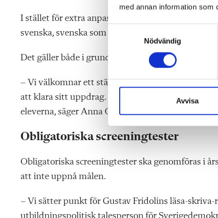
med annan information som du 
I stället för extra anpassningar ska elever i behov
S
svenska, svenska som andraspråk och matematik.
Nödvändig
a
m
Det gäller både i grund- och gymnasieskolan. Specia
t
y
– Vi välkomnar ett stärkt fokus på tidiga stödinsat
c
att klara sitt uppdrag. Mindre klasser och mer res
k
Avvisa
eleverna, säger Anna Olskog, ordförande för Sveri
e
s
v
Obligatoriska screeningtester
a
l
Obligatoriska screeningtester ska genomföras i årsku
att inte uppnå målen.
– Vi sätter punkt för Gustav Fridolins läsa-skriva-
utbildningspolitisk talesperson för Sverigedemok