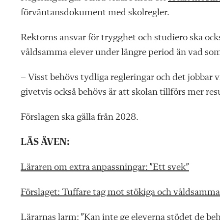
förväntansdokument med skolregler.
Rektorns ansvar för trygghet och studiero ska också
våldsamma elever under längre period än vad som ä
– Visst behövs tydliga regleringar och det jobbar
givetvis också behövs är att skolan tillförs mer re
Förslagen ska gälla från 2028.
LÄS ÄVEN:
Läraren om extra anpassningar: ”Ett svek”
Förslaget: Tuffare tag mot stökiga och våldsamma
Lärarnas larm: ”Kan inte ge eleverna stödet de be