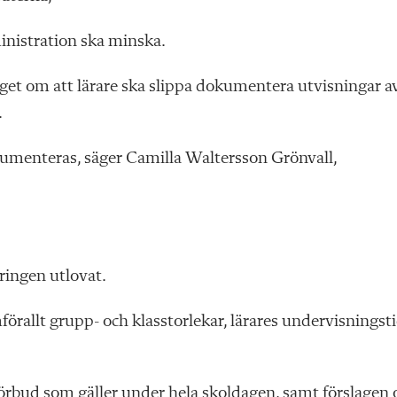
ministration ska minska.
get om att lärare ska slippa dokumentera utvisningar a
.
kumenteras, säger Camilla Waltersson Grönvall,
ringen utlovat.
förallt grupp- och klasstorlekar, lärares undervisningst
förbud
som gäller under hela skoldagen, samt förslagen