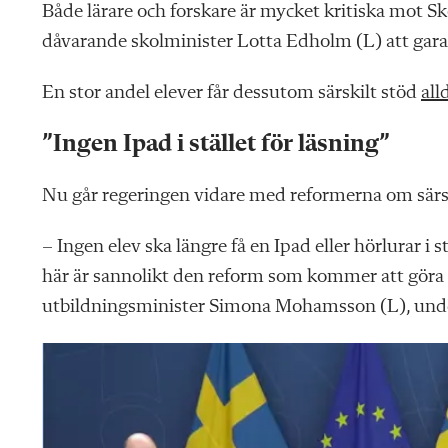
Både lärare och forskare är mycket kritiska mot S
dåvarande skolminister Lotta Edholm (L) att gar
En stor andel elever får dessutom särskilt stöd
all
”Ingen Ipad i stället för läsning”
Nu går regeringen vidare med reformerna om särski
– Ingen elev ska längre få en Ipad eller hörlurar i st
här är sannolikt den reform som kommer att göra st
utbildningsminister Simona Mohamsson (L), und