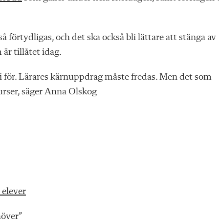
 förtydligas, och det ska också bli lättare att stänga av
r tillåtet idag.
 vi för. Lärares kärnuppdrag måste fredas. Men det som
surser, säger Anna Olskog
 elever
höver”