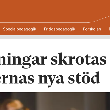
Specialpedagogik
Fritidspedagogik
Förskolan
ningar skrotas
vernas nya stöd