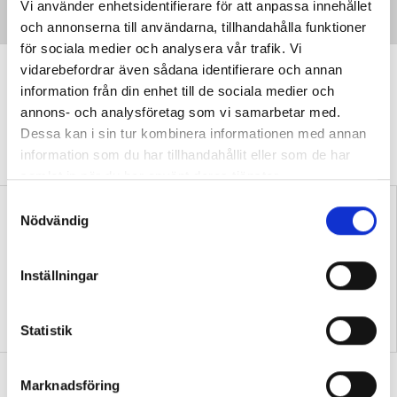
Vi använder enhetsidentifierare för att anpassa innehållet
och annonserna till användarna, tillhandahålla funktioner
för sociala medier och analysera vår trafik. Vi
”Vi lovar behöriga lärare i varje
vidarebefordrar även sådana identifierare och annan
klassrum”
information från din enhet till de sociala medier och
annons- och analysföretag som vi samarbetar med.
VALDEBATT
Centerpartiets tioåriga plan:
Dessa kan i sin tur kombinera informationen med annan
Inga fler obehöriga lärare.
information som du har tillhandahållit eller som de har
samlat in när du har använt deras tjänster.
S
Nödvändig
a
m
t
Inställningar
y
c
”Så bryter vi hatpratets
”Hur skolan fungerar blir
k
Statistik
pyramid i skolan”
tydligt i trappan”
e
s
”Vad ska vår tid räcka till på
Marknadsföring
v