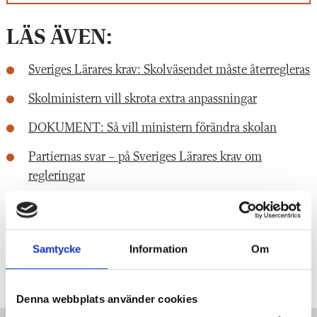
LÄS ÄVEN:
Sveriges Lärares krav: Skolväsendet måste återregleras
Skolministern vill skrota extra anpassningar
DOKUMENT: Så vill ministern förändra skolan
Partiernas svar – på Sveriges Lärares krav om
regleringar
LYSSNA:
Lärarprofilerna om F-betyget och skolpolitiken
Samtycke
Information
Om
Taggar:
Särskilt stöd
Denna webbplats använder cookies