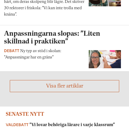
hårt, om deras skolpeng blir lägre. Det skriver
30 rektorer i friskola: ”Vi kan inte trolla med
knäna”.
Anpassningarna slopas: ”Liten
skillnad i praktiken”
DEBATT
Ny typ av stöd i skolan:
"Anpassningar har en gräns”
Visa fler artiklar
SENASTE NYTT
VALDEBATT
”Vi lovar behöriga lärare i varje klassrum”