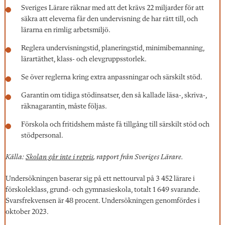
Sveriges Lärare räknar med att det krävs 22 miljarder för att
säkra att eleverna får den undervisning de har rätt till, och
lärarna en rimlig arbetsmiljö.
Reglera undervisningstid, planeringstid, minimibemanning,
lärartäthet, klass- och elevgruppsstorlek.
Se över reglerna kring extra anpassningar och särskilt stöd.
Garantin om tidiga stödinsatser, den så kallade läsa-, skriva-,
räknagarantin, måste följas.
Förskola och fritidshem måste få tillgång till särskilt stöd och
stödpersonal.
Källa:
Skolan går inte i repris
, rapport från Sveriges Lärare.
Undersökningen baserar sig på ett nettourval på 3 452 lärare i
förskoleklass, grund- och gymnasieskola, totalt 1 649 svarande.
Svarsfrekvensen är 48 procent. Undersökningen genomfördes i
oktober 2023.