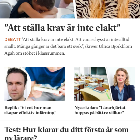
”Att ställa krav är inte elakt”
DEBATT
”Att ställa krav är inte elakt. Att vara schysst är inte alltid
snällt. Många gånger är det bara ett svek”, skriver Ulrica Björkblom
Agah om stöket i klassrummen.
Replik: ”Vi vet hur man
Nya skolan: ”Lärarhjärtat
skapar effektiv inlärning”
hoppas på bättre villkor"
Test: Hur klarar du ditt första år som
ny lärare?