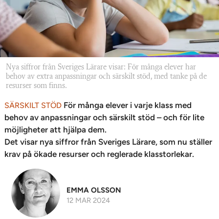
Nya siffror från Sveriges Lärare visar: För många elever har
behov av extra anpassningar och särskilt stöd, med tanke på de
resurser som finns.
För många elever i varje klass med
SÄRSKILT STÖD
behov av anpassningar och särskilt stöd – och för lite
möjligheter att hjälpa dem.
Det visar nya siffror från Sveriges Lärare, som nu ställer
krav på ökade resurser och reglerade klasstorlekar.
EMMA OLSSON
12 MAR 2024