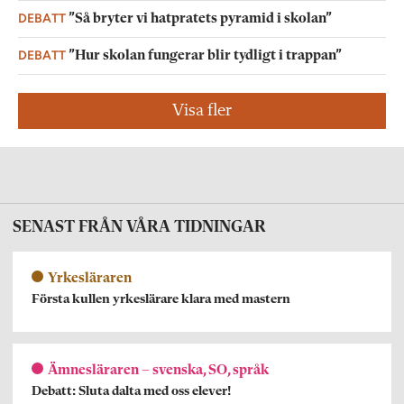
DEBATT
”Så bryter vi hatpratets pyramid i skolan”
DEBATT
”Hur skolan fungerar blir tydligt i trappan”
Visa fler
SENAST FRÅN VÅRA TIDNINGAR
Yrkesläraren
Första kullen yrkeslärare klara med mastern
Ämnesläraren – svenska, SO, språk
Debatt: Sluta dalta med oss elever!