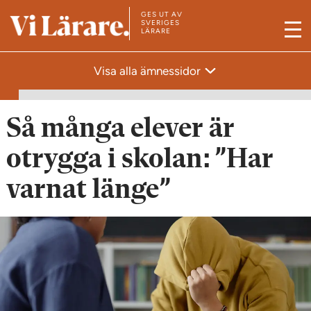
GES UT AV
T
SVERIGES
LÄRARE
M
i
e
l
Visa alla ämnessidor
n
l
y
s
t
Så många elever är
a
otrygga i skolan: ”Har
r
t
varnat länge”
s
i
d
a
n