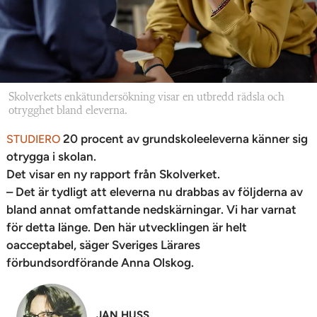
Skolverkets enkätundersökning visar en utbredd rädsla och
otrygghet bland eleverna.
20 procent av grundskoleeleverna känner sig
STUDIERO
otrygga i skolan.
Det visar en ny rapport från Skolverket.
– Det är tydligt att eleverna nu drabbas av följderna av
bland annat omfattande nedskärningar. Vi har varnat
för detta länge. Den här utvecklingen är helt
oacceptabel, säger Sveriges Lärares
förbundsordförande Anna Olskog.
JAN HUSS