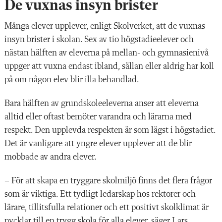
De vuxnas insyn brister
Många elever upplever, enligt Skolverket, att de vuxnas
insyn brister i skolan. Sex av tio högstadieelever och
nästan hälften av eleverna på mellan- och gymnasienivå
uppger att vuxna endast ibland, sällan eller aldrig har koll
på om någon elev blir illa behandlad.
Bara hälften av grundskoleeleverna anser att eleverna
alltid eller oftast bemöter varandra och lärarna med
respekt. Den upplevda respekten är som lägst i högstadiet.
Det är vanligare att yngre elever upplever att de blir
mobbade av andra elever.
– För att skapa en tryggare skolmiljö finns det flera frågor
som är viktiga. Ett tydligt ledarskap hos rektorer och
lärare, tillitsfulla relationer och ett positivt skolklimat är
nycklar till en trygg skola för alla elever, säger Lars