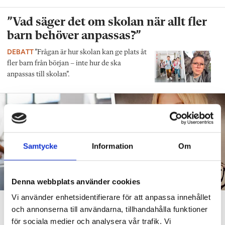
”Vad säger det om skolan när allt fler
barn behöver anpassas?”
DEBATT
”Frågan är hur skolan kan ge plats åt
fler barn från början – inte hur de ska
anpassas till skolan”.
Samtycke
Information
Om
Denna webbplats använder cookies
Vi använder enhetsidentifierare för att anpassa innehållet
”Att ställa krav är inte elakt”
och annonserna till användarna, tillhandahålla funktioner
för sociala medier och analysera vår trafik. Vi
DEBATT
”Att ställa krav är inte elakt. Att vara schysst är inte alltid