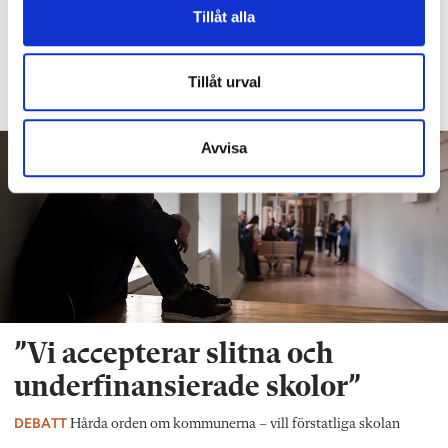
Diagnoserna: ”Vi bör sluta sätta
Tillåt alla
etiketter på barn”
DEBATT
Så arbetar läraren för social och
Tillåt urval
emotionell kompetens
Avvisa
”Vi accepterar slitna och
underfinansierade skolor”
DEBATT
Hårda orden om kommunerna – vill förstatliga skolan