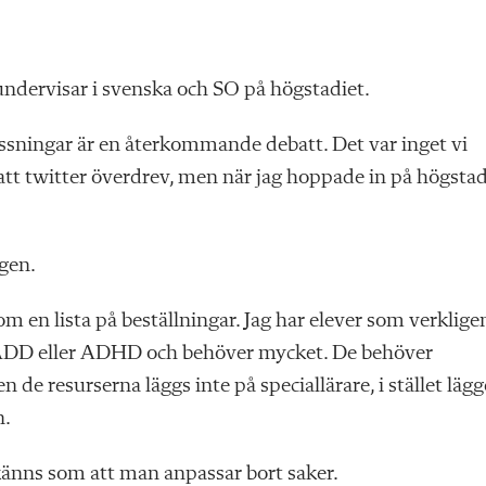
undervisar i svenska och SO på högstadiet.
passningar är en återkommande debatt. Det var inget vi
tt twitter överdrev, men när jag hoppade in på högstad
gen.
m en lista på beställningar. Jag har elever som verklige
i, ADD eller ADHD och behöver mycket. De behöver
n de resurserna läggs inte på speciallärare, i stället lägg
n.
 känns som att man anpassar bort saker.