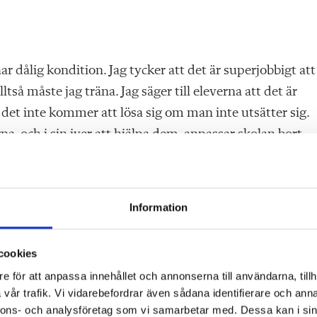
 dålig kondition. Jag tycker att det är superjobbigt att
tså måste jag träna. Jag säger till eleverna att det är
t det inte kommer att lösa sig om man inte utsätter sig.
rna, och i sin iver att hjälpa dem, anpassar skolan bort
göra inom ramen för undervisningen, säger hon.
ärare
Information
cookies
e för att anpassa innehållet och annonserna till användarna, tillh
vår trafik. Vi vidarebefordrar även sådana identifierare och anna
står.
nnons- och analysföretag som vi samarbetar med. Dessa kan i sin