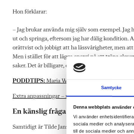
Hon förklarar:
– Jag brukar använda mig själv som exempel. Jag har
ut och springa, eftersom jag har dålig kondition. All
orättvist och jobbigt att ha lässvårigheter, men at
Men i stället för att lägga energi på att träna eleve
saker. Det är billigare, enklare, det som jag kan 
PODDTIPS:
Maria Wiman om första tiden som l
Samtycke
Extra anpassningar – så får du det att funka
Denna webbplats använder 
En känslig fråga
Vi använder enhetsidentifierar
sociala medier och analysera 
Samtidigt är Tilde Jansson orolig för hur hon fram
till de sociala medier och a