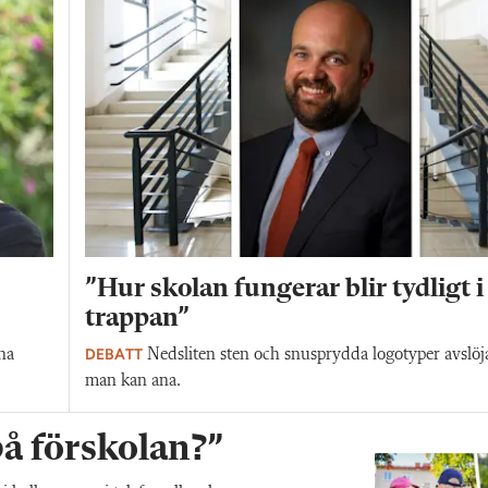
”Hur skolan fungerar blir tydligt i
trappan”
DEBATT
na
Nedsliten sten och snusprydda logotyper avslöj
man kan ana.
 på förskolan?”