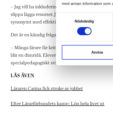
med annan information som du 
– Jag vill ha inkludering, och tanken med extra an
slippa lägga resurser. Jag tror inte att man tänker
S
Nödvändig
a
synonymt med effektivisering. Det är lättare att gör
m
t
Det är en känslig fråga.
y
c
– Många lärare får kritik för att de förringar eleve
k
Avvisa
blir en dimridå. Eleverna skulle behöva mer hjälp 
e
specialpedagogiskt stöd, säger Tilde Jansson.
s
v
LÄS ÄVEN
a
l
Läraren Carina fick stroke av jobbet
Efter Lärarförbundets kamp: Lön hela livet ut