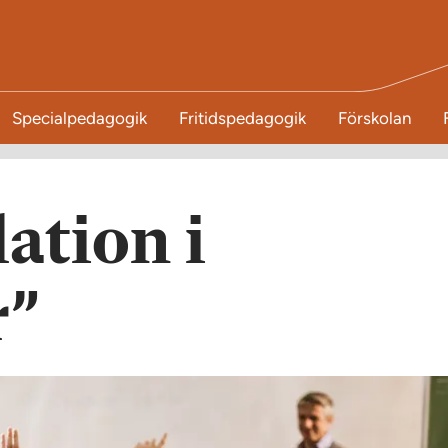
Specialpedagogik
Fritidspedagogik
Förskolan
lation i
r”