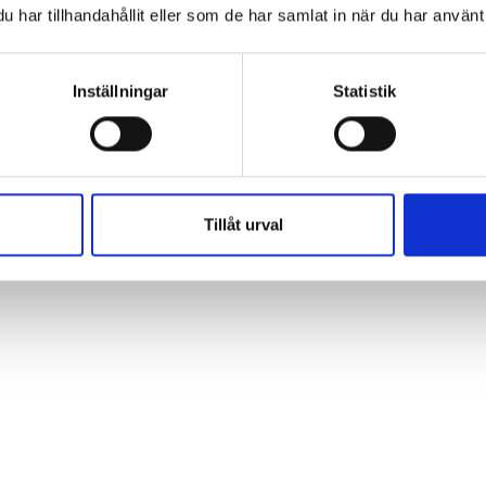
har tillhandahållit eller som de har samlat in när du har använt 
passningar är god. Men det har kommit att bli ett sätt a
 generellt att man ska spara, men inkludering har blivit
Inställningar
Statistik
a en lista än att sätta in en speciallärare, säger hon.
rnas problem. Jag är kritisk till extra anpassningar när de
Tillåt urval
och man fortsätter med konstgjord andning i stället för