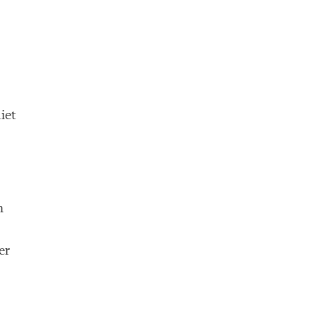
iet
n
er