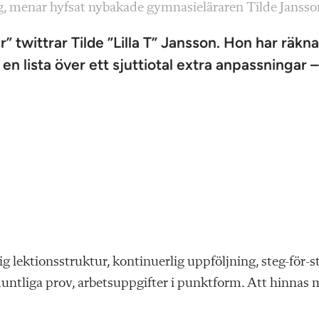
ng, menar hyfsat nybakade gymnasieläraren Tilde Jansso
r” twittrar Tilde ”Lilla T” Jansson. Hon har räkna
 lista över ett sjuttiotal extra anpassningar –
lig lektionsstruktur, kontinuerlig uppföljning, steg-för-s
l muntliga prov, arbetsuppgifter i punktform. Att hinnas