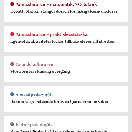
Ämnesläraren – matematik, NO, teknik
Debatt: Matten stänger dörren för många komvuxelever
Ämnesläraren – praktisk-estetiska
Egenvalda aktiviteter lockar tillbaka elever till idrotten
Grundskolläraren
Stora brister i känslig övergång
Specialpedagogik
Bakom varje beteende finns en hjärna som försöker
Fritidspedagogik
Pionjären Elisabeth: Vi skapade en helt ny yrkeskår