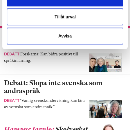
jag bara dö
rättningsdöden
Tillåt urval
KRÖNIKA
”Varför blir det så här varje år?”
Avvisa
”Transspråkande har potential i det
flerspråkiga Sverige”
DEBATT
Forskarna: Kan bidra positivt till
språkinlärning.
Debatt: Slopa inte svenska som
andraspråk
DEBATT
”Vanlig svenskundervisning kan lära
av svenska som andraspråk.”
Hampus Jarnlo:
Skolverket