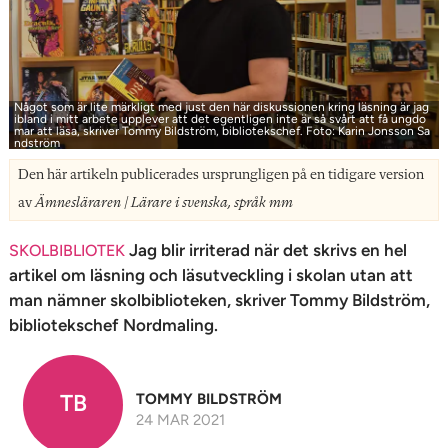
n
Något som är lite märkligt med just den här diskussionen kring läsning är jag
ibland i mitt arbete upplever att det egentligen inte är så svårt att få ungdo
mar att läsa, skriver Tommy Bildström, bibliotekschef. Foto: Karin Jonsson Sa
ndström
Den här artikeln publicerades ursprungligen på en tidigare version
av
Ämnesläraren | Lärare i svenska, språk mm
Jag blir irriterad när det skrivs en hel
SKOLBIBLIOTEK
artikel om läsning och läsutveckling i skolan utan att
man nämner skolbiblioteken, skriver Tommy Bildström,
bibliotekschef Nordmaling.
TB
TOMMY BILDSTRÖM
24 MAR 2021