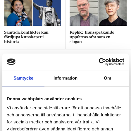
Samtida konflikter kan
Replik: Transspråkande
fördjupa kunskaper i
uppfattas ofta som en
historia
slogan
Debatt: Mardröm att många elever
aldrig läst en bok
DEBATT
Svenskläraren: ”Låter i mina öron
Samtycke
Information
Om
som ett livslångt straff.”
Denna webbplats använder cookies
Tre språklärare om diktamen
Vi använder enhetsidentifierare för att anpassa innehållet
PANELEN
”I engelska är den uppenbara
och annonserna till användarna, tillhandahålla funktioner
vinsten att de både lyssnar och antecknar.”
för sociala medier och analysera vår trafik. Vi
vidarebefordrar även sådana identifierare och annan