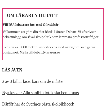
OM LÄRAREN DEBATT
Vill DU debattera hos oss? Gör så här!
Välkommen att göra din röst hörd i Läraren Debatt. Vi efterlyser
debattinlägg om såväl skolpolitik som lärarnära professionsfrågor.
Skriv cirka 3 000 tecken, underteckna med namn, titel och gärna
bostadsort. Mejla till
debatt@lararen.se
LÄS ÄVEN
2 av 3 killar läser bara om de måste
Nya kravet: Alla skolbibliotek ska bemannas
Därför har de Sveriges bästa skolbibliotek