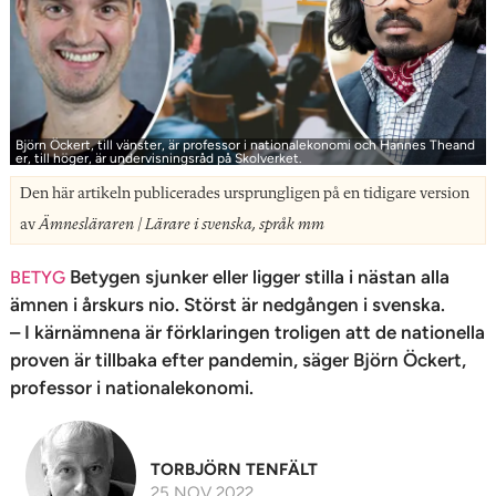
n
Björn Öckert, till vänster, är professor i nationalekonomi och Hannes Theand
er, till höger, är undervisningsråd på Skolverket.
Den här artikeln publicerades ursprungligen på en tidigare version
av
Ämnesläraren | Lärare i svenska, språk mm
Betygen sjunker eller ligger stilla i nästan alla
BETYG
ämnen i årskurs nio. Störst är nedgången i svenska.
– I kärnämnena är förklaringen troligen att de nationella
proven är tillbaka efter pandemin, säger Björn Öckert,
professor i nationalekonomi.
TORBJÖRN TENFÄLT
25 NOV 2022