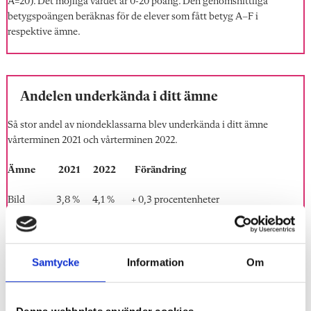
A=20). Det möjliga värdet är 0-20 poäng. Den genomsnittliga
betygspoängen beräknas för de elever som fått betyg A–F i
respektive ämne.
Andelen underkända i ditt ämne
Så stor andel av niondeklassarna blev underkända i ditt ämne
vårterminen 2021 och vårterminen 2022.
Ämne 2021 2022 Förändring
Bild 3,8 % 4,1 % + 0,3 procentenheter
Engelska 7,7 % 7,4 % – 0,3
Hkk 4,7 % 5,0 % + 0,3
Samtycke
Information
Om
Idrott 7,4 % 8,2 % + 0,8