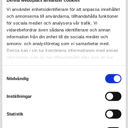
Denna webbplats använder cookies
Matematik 9,7 % 11,3 % + 1,6
Vi använder enhetsidentifierare för att anpassa innehållet
Språkval 4,7 % 5,3 % + 0,6
och annonserna till användarna, tillhandahålla funktioner
för sociala medier och analysera vår trafik. Vi
Modersmål 4,3 % 4,2 % – 0,1
vidarebefordrar även sådana identifierare och annan
information från din enhet till de sociala medier och
Musik 4,6 % 5,0 % + 0,4
annons- och analysföretag som vi samarbetar med.
Dessa kan i sin tur kombinera informationen med annan
Biologi 7,4 % 8,2 % + 0,8
information som du har tillhandahållit eller som de har
samlat in när du har använt deras tjänster.
Fysik 8,1 % 8,9 % + 0,8
S
Kemi 8,3 % 9,4 % + 1,1
Nödvändig
a
m
Geografi 6,9 % 8,0 % + 1,1
t
Inställningar
y
Historia 7,0 % 8,0 % + 1,0
c
k
Statistik
Religion 6,4 % 7,5 % + 1,1
e
Samhälle 7,0 % 7,8 % + 0,8
s