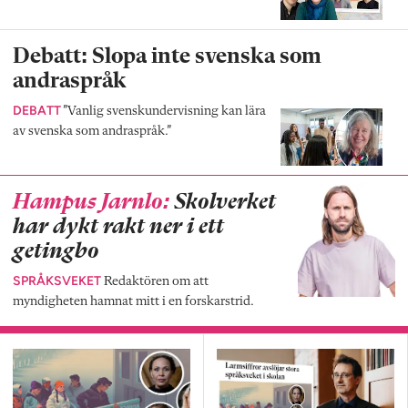
Debatt: Slopa inte svenska som
andraspråk
DEBATT
”Vanlig svenskundervisning kan lära
av svenska som andraspråk.”
Hampus Jarnlo:
Skolverket
har dykt rakt ner i ett
getingbo
SPRÅKSVEKET
Redaktören om att
myndigheten hamnat mitt i en forskarstrid.