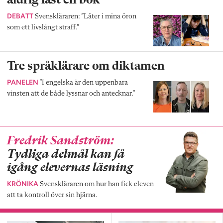
aldrig läst en bok
DEBATT
Svenskläraren: ”Låter i mina öron
som ett livslångt straff.”
Tre språklärare om diktamen
PANELEN
”I engelska är den uppenbara
vinsten att de både lyssnar och antecknar.”
Fredrik Sandström:
Tydliga delmål kan få
igång elevernas läsning
KRÖNIKA
Svenskläraren om hur han fick eleven
att ta kontroll över sin hjärna.