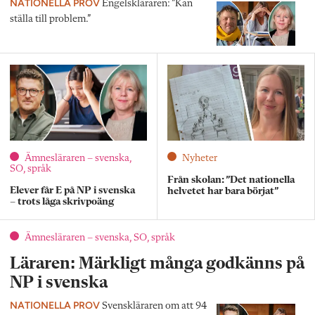
NATIONELLA PROV
Engelskläraren: ”Kan
ställa till problem.”
Ämnesläraren – svenska,
Nyheter
SO, språk
Från skolan: ”Det nationella
Elever får E på NP i svenska
helvetet har bara börjat”
– trots låga skrivpoäng
Ämnesläraren – svenska, SO, språk
Läraren: Märkligt många godkänns på
NP i svenska
NATIONELLA PROV
Svenskläraren om att 94