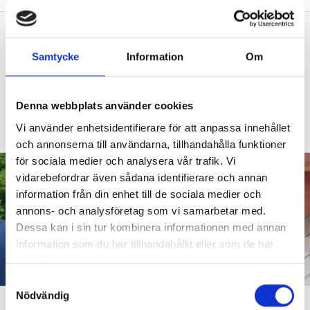
Nyheter
Lärarna om hoppet – och farorna med
Samtycke
Information
Om
nya betygen
BETYGSUTREDNINGEN
Fem lärarprofiler
Denna webbplats använder cookies
om kommande betygssystemet:
Vi använder enhetsidentifierare för att anpassa innehållet
”Bedömningsråd? Jag får ont i magen”.
och annonserna till användarna, tillhandahålla funktioner
för sociala medier och analysera vår trafik. Vi
vidarebefordrar även sådana identifierare och annan
information från din enhet till de sociala medier och
annons- och analysföretag som vi samarbetar med.
Dessa kan i sin tur kombinera informationen med annan
information som du har tillhandahållit eller som de har
samlat in när du har använt deras tjänster.
S
Nödvändig
a
Nyheter