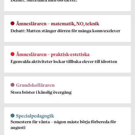
Debatt: Sluta dalta med oss elever!
Ämnesläraren – matematik, NO, teknik
Debatt: Matten stänger dörren för många komvuxelever
Ämnesläraren – praktisk-estetiska
Egenvalda aktiviteter lockar tillbaka elever till idrotten
Grundskolläraren
Stora brister i känslig övergång
Specialpedagogik
Semestern får vänta – någon måste börja förbereda för
augusti