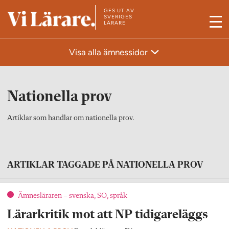
GES UT AV
T
SVERIGES
LÄRARE
M
i
e
l
Visa alla ämnessidor
n
l
y
s
t
Nationella prov
a
r
Artiklar som handlar om nationella prov.
t
s
i
ARTIKLAR TAGGADE PÅ NATIONELLA PROV
d
a
Ämnesläraren – svenska, SO, språk
n
Lärarkritik mot att NP tidigareläggs