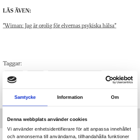
LÄS ÄVEN:
”Wiman: Jag är orolig för elvernas psykiska hälsa”
Taggar:
Debatt
Betyg
Betyg och bedömning
Nationella prov
Digitala nationella prov
Samtycke
Information
Om
Denna webbplats använder cookies
Vi använder enhetsidentifierare för att anpassa innehållet
”Vi lovar behöriga lärare i varje
och annonserna till användarna, tillhandahålla funktioner