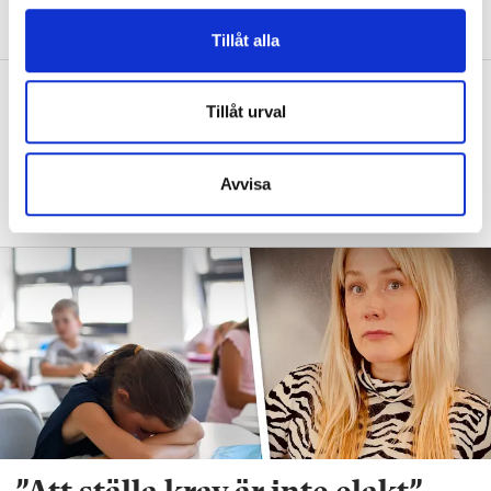
l
med barnen?”
Tillåt alla
”Vad säger det om skolan när allt fler
Tillåt urval
barn behöver anpassas?”
DEBATT
”Frågan är hur skolan kan ge plats åt
Avvisa
fler barn från början – inte hur de ska
anpassas till skolan”.