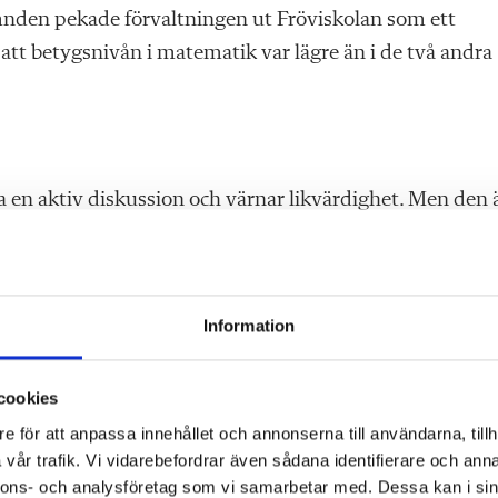
mnden pekade förvaltningen ut Fröviskolan som ett
t betygs­nivån i matematik var lägre än i de två andra
ha en aktiv diskussion och värnar likvärdighet. Men den 
lelse som är det viktiga. Hur kunskaperna ser ut bako
as Mörk.
 roll så underblåser den ett arbetssätt som inte tar
Information
rk.
cookies
vika från nationella provet.
e för att anpassa innehållet och annonserna till användarna, tillh
vår trafik. Vi vidarebefordrar även sådana identifierare och anna
nnons- och analysföretag som vi samarbetar med. Dessa kan i sin