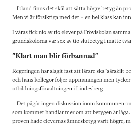
– Ibland finns det skäl att sätta högre betyg än pr
Men vi är försiktiga med det – en hel klass kan int
I våras fick nio av tio elever på Fröviskolan samm
grundskolorna var sex av tio slutbetyg i matte t
”
Klart man blir förbannad
”
Regeringen har slagit fast
att lärare ska ”särskilt 
och hans kollegor följer uppmaningen men tycker 
utbildningsförvaltningen i Lindesberg.
– Det pågår ingen diskussion inom kommunen om 
som kommer handlar mer om att betygen är låga. H
proven hade elevernas ämnesbetyg varit högre, m