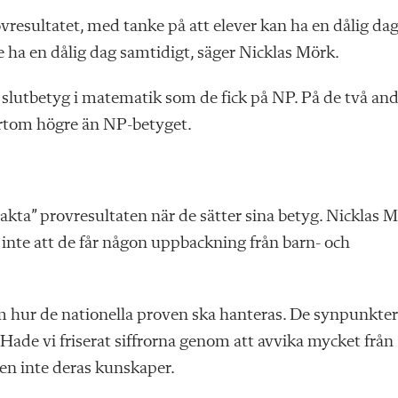
ovresultatet, med tanke på att elever kan ha en dålig dag
e ha en dålig dag samtidigt, säger Nicklas Mörk.
a slutbetyg i matematik som de fick på NP. På de två an
värtom högre än NP-betyget.
beakta” provresultaten när de sätter sina betyg. Nicklas 
inte att de får någon uppbackning från barn- och
hur de nationella proven ska hanteras. De synpunkter
ade vi friserat siffrorna genom att avvika mycket från
en inte deras kunskaper.