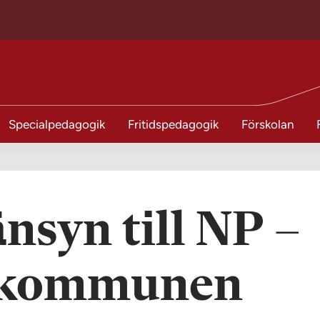
Specialpedagogik
Fritidspedagogik
Förskolan
änsyn till NP –
av kommunen