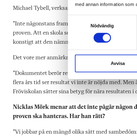
med annan information som du 
Michael Tybell, verksamhetschef för grundskolan, t
S
”Inte någonstans framförs kritik mot att Fröviskola
Nödvändig
a
proven. Att en skola som i flera års tid uppnår resu
m
t
konstigt att den nämns som ett utvecklingsområd
y
c
Det vore mer anmärkningsvärt om förvaltningen 
k
Avvisa
e
”Dokumentet berör resultaten i stort på Fröviskol
s
flera års tid ser resultat vi inte är nöjda med. Men
v
Fröviskolan sätter sina betyg för nära resultaten i 
a
l
Nicklas Mörk menar att det inte pågår någon
proven ska hanteras. Har han rätt?
”Vi jobbar på en mängd olika sätt med sambedömni