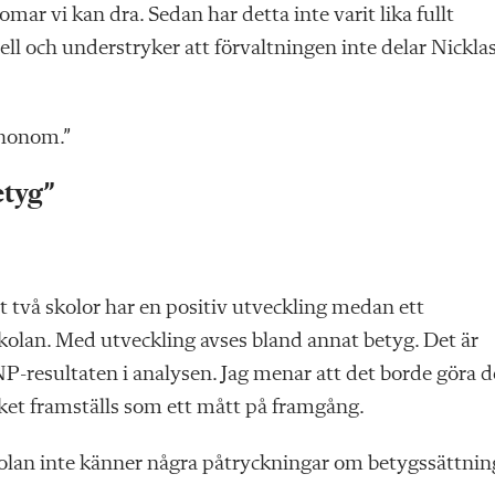
omar vi kan dra. Sedan har detta inte varit lika fullt
ll och understryker att förvaltningen inte delar Nickla
r honom.”
etyg
”
t två skolor har en positiv utveckling medan ett
olan. Med utveckling avses bland annat betyg. Det är
 NP-resultaten i analysen. Jag menar att det borde göra d
lket framställs som ett mått på framgång.
kolan inte känner några påtryckningar om betygssättni