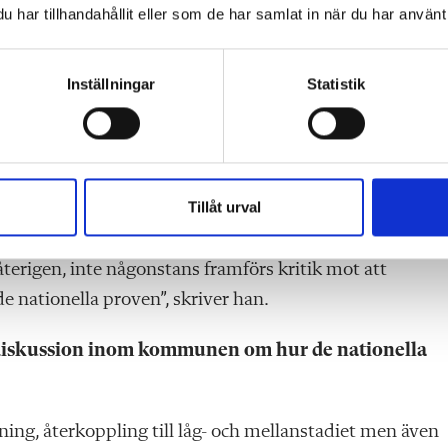
har tillhandahållit eller som de har samlat in när du har använt 
illbakavisar kritiken via mejl.
n sätter sina betyg för nära resultaten i de nationella
Inställningar
Statistik
ltat som är på en nivå där vi inte är nöjda är väl inte
e.”
inte uppmärksammade detta, menar Michael Tybell.
Tillåt urval
an och där är ämnet matematik ett av de ämnen där vi i
 åter­igen, inte någonstans framförs kritik mot att
de nationella proven”, skriver han.
 diskussion inom kommunen om hur de nationella
ng, återkoppling till låg- och mellanstadiet men även