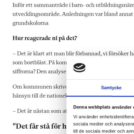
Inför ett sammanträde i barn- och utbildningsnä
utvecklingsområde. Anledningen var bland annat at
grundskolorna
Hur reagerade ni på det?
– Det är klart att man blir förbannad, vi försöker 
som bortblåst. På kommunal nivå är det måluppfyl
siffrorna? Den analysen gör man inte, säger Nickl
Om kommunen skriver att det är betygen som spelar
Samtycke
hänsyn till de nationella proven, anser Nicklas Mö
Denna webbplats använder 
– Det är nästan som att skriva att det är bra att av
Vi använder enhetsidentifierar
sociala medier och analysera 
”
Det får stå för honom
”
till de sociala medier och a