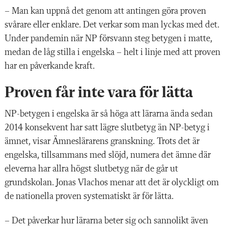
– Man kan uppnå det genom att antingen göra proven
svårare eller enklare. Det verkar som man lyckas med det.
Under pandemin
när NP försvann steg betygen i matte,
med
an de låg stilla i engelska – helt i linje med att proven
har en påverkande kraft.
Proven får inte vara för lätta
NP-betygen i engelska är så höga att lärarna ända sedan
2014 konsekvent har satt lägre slutbetyg än NP-betyg i
ämnet, visar Ämneslärarens granskning. Trots det är
engelska, tillsammans med slöjd, numera det ämne där
eleverna har allra högst slutbetyg när de går ut
grundskolan. Jonas Vlachos menar att det är olyckligt om
de nationella proven systematiskt är för lätta.
– Det påverkar hur lärarna beter sig och sannolikt även