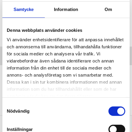
Jarnlo: Höga betygen i engelska riskerar att bli en björntjänst
Samtycke
Information
Om
Taggar:
Nationella prov
Denna webbplats använder cookies
Vi använder enhetsidentifierare för att anpassa innehållet
och annonserna till användarna, tillhandahålla funktioner
för sociala medier och analysera vår trafik. Vi
vidarebefordrar även sådana identifierare och annan
information från din enhet till de sociala medier och
”Transspråkande har fått genomslag
annons- och analysföretag som vi samarbetar med.
av en anledning”
Dessa kan i sin tur kombinera informationen med annan
information som du har tillhandahållit eller som de har
DEBATT
Professorn: Problematiskt att
samlat in när du har använt deras tjänster.
stämpla transspråkande som en ”trend” eller
”slogan”.
S
Nödvändig
a
m
t
Inställningar