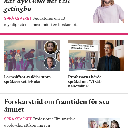
har dykt rakt ner i ett
getingbo
SPRÅKSVEKET
Redaktören om att
myndigheten hamnat mitt i en forskarstrid.
Larmsiffror avslöjar stora
Professorns hårda
språksveket i skolan
språkdom: ”Vi står
handfallna”
Forskarstrid om framtiden för sva-
ämnet
SPRÅKSVEKET
Professorn: ”Traumatisk
upplevelse att komma i en