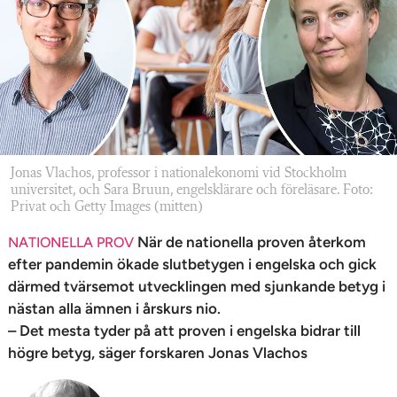
n
Jonas Vlachos, professor i nationalekonomi vid Stockholm
universitet, och Sara Bruun, engelsklärare och föreläsare. Foto:
Privat och Getty Images (mitten)
När de nationella proven återkom
NATIONELLA PROV
efter pandemin ökade slutbetygen i engelska och gick
därmed tvärsemot utvecklingen med sjunkande betyg i
n­ästan alla ämnen i årskurs nio.
– Det mesta tyder på att proven i engelska bidrar till
högre betyg, säger forskaren Jonas Vlachos