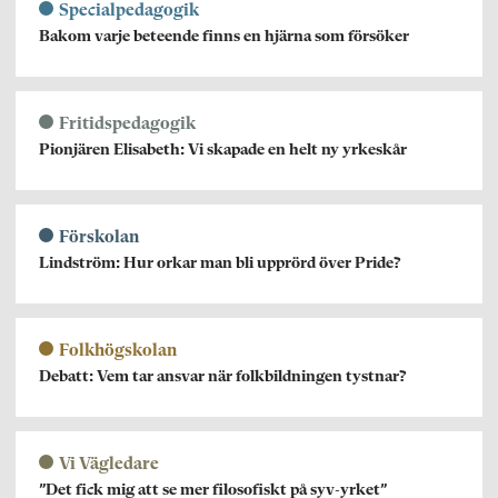
Specialpedagogik
Bakom varje beteende finns en hjärna som försöker
Fritidspedagogik
Pionjären Elisabeth: Vi skapade en helt ny yrkeskår
Förskolan
Lindström: Hur orkar man bli upprörd över Pride?
Folkhögskolan
Debatt: Vem tar ansvar när folkbildningen tystnar?
Vi Vägledare
”Det fick mig att se mer filosofiskt på syv-yrket”