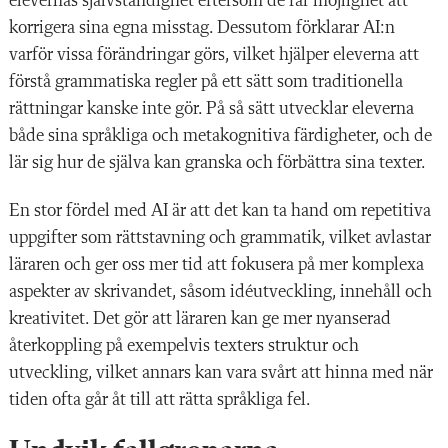
elevernas självständighet eftersom de får möjlighet att
korrigera sina egna misstag. Dessutom förklarar AI:n
varför vissa förändringar görs, vilket hjälper eleverna att
förstå grammatiska regler på ett sätt som traditionella
rättningar kanske inte gör. På så sätt utvecklar eleverna
både sina språkliga och metakognitiva färdigheter, och de
lär sig hur de själva kan granska och förbättra sina texter.
En stor fördel med AI är att det kan ta hand om repetitiva
uppgifter som rättstavning och grammatik, vilket avlastar
läraren och ger oss mer tid att fokusera på mer komplexa
aspekter av skrivandet, såsom idéutveckling, innehåll och
kreativitet. Det gör att läraren kan ge mer nyanserad
återkoppling på exempelvis texters struktur och
utveckling, vilket annars kan vara svårt att hinna med när
tiden ofta går åt till att rätta språkliga fel.