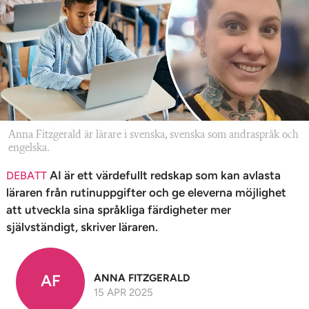
n
Anna Fitzgerald är lärare i svenska, svenska som andraspråk och
engelska.
AI är ett värdefullt redskap som kan avlasta
DEBATT
läraren från rutinuppgifter och ge eleverna möjlighet
att utveckla sina språkliga färdigheter mer
självständigt, skriver läraren.
AF
ANNA FITZGERALD
15 APR 2025