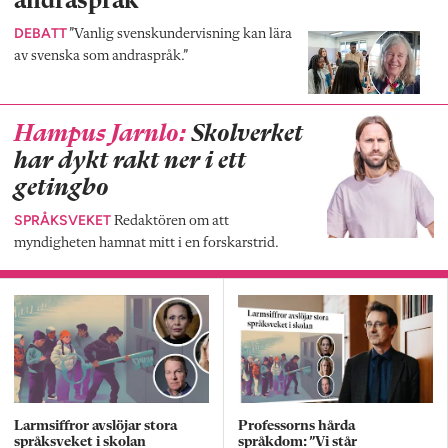
andraspråk
DEBATT
”Vanlig svenskundervisning kan lära
av svenska som andraspråk.”
Hampus Jarnlo:
Skolverket
har dykt rakt ner i ett
getingbo
SPRÅKSVEKET
Redaktören om att
myndigheten hamnat mitt i en forskarstrid.
Larmsiffror avslöjar stora
Professorns hårda
språksveket i skolan
språkdom: ”Vi står