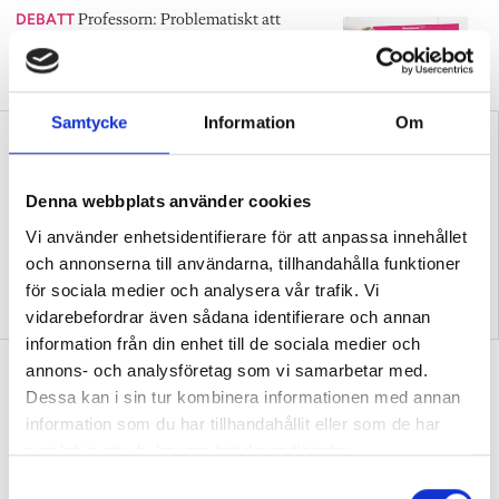
DEBATT
Professorn: Problematiskt att
stämpla transspråkande som en ”trend” eller
”slogan”.
Samtycke
Information
Om
Denna webbplats använder cookies
Vi använder enhetsidentifierare för att anpassa innehållet
och annonserna till användarna, tillhandahålla funktioner
Samtida konflikter kan
Replik: Transspråkande
för sociala medier och analysera vår trafik. Vi
fördjupa kunskaper i
uppfattas ofta som en
historia
slogan
vidarebefordrar även sådana identifierare och annan
information från din enhet till de sociala medier och
Debatt: Mardröm att många elever
annons- och analysföretag som vi samarbetar med.
Dessa kan i sin tur kombinera informationen med annan
aldrig läst en bok
information som du har tillhandahållit eller som de har
DEBATT
Svenskläraren: ”Låter i mina öron
samlat in när du har använt deras tjänster.
som ett livslångt straff.”
S