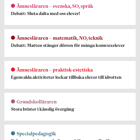
Ämnesläraren – svenska, SO, språk
Debatt: Sluta dalta med oss elever!
Ämnesläraren – matematik, NO, teknik
Debatt: Matten stänger dörren för många komvuxelever
Ämnesläraren – praktisk-estetiska
Egenvalda aktiviteter lockar tillbaka elever till idrotten
Grundskolläraren
Stora brister i känslig övergång
Specialpedagogik