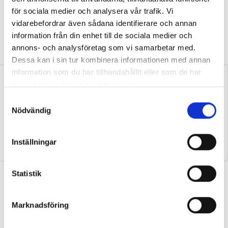
”Att ställa krav är inte elakt”
för sociala medier och analysera vår trafik. Vi
vidarebefordrar även sådana identifierare och annan
DEBATT
”Att ställa krav är inte elakt. Att vara schysst är inte alltid
information från din enhet till de sociala medier och
snällt. Många gånger är det bara ett svek”, skriver Ulrica Björkblom
annons- och analysföretag som vi samarbetar med.
Agah om stöket i klassrummen.
Dessa kan i sin tur kombinera informationen med annan
information som du har tillhandahållit eller som de har
samlat in när du har använt deras tjänster.
S
Nödvändig
a
m
t
Replik: ”Vi vet hur man
Nya skolan: ”Lärarhjärtat
Inställningar
y
skapar effektiv inlärning”
hoppas på bättre villkor"
c
k
Statistik
Test: Hur klarar du ditt första år som
e
ny lärare?
s
Marknadsföring
QUIZ
15 verklighetsnära situationer – från att
v
hitta ditt första jobb till skolavslutningen.
a