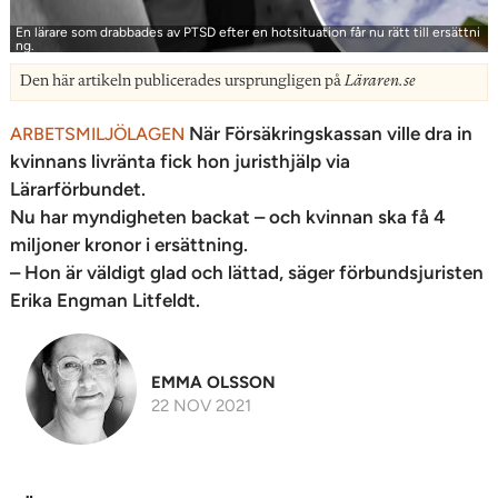
En lärare som drabbades av PTSD efter en hotsituation får nu rätt till ersättni
ng.
Den här artikeln publicerades ursprungligen på
Läraren.se
När Försäkringskassan ville dra in
ARBETSMILJÖLAGEN
kvinnans livränta fick hon juristhjälp via
Lärarförbundet.
Nu har myndigheten backat – och kvinnan ska få 4
miljoner kronor i ersättning.
– Hon är väldigt glad och lättad, säger förbundsjuristen
Erika Engman Litfeldt.
EMMA OLSSON
22 NOV 2021