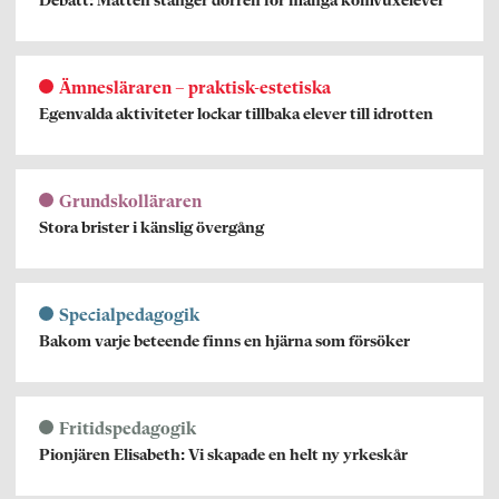
Debatt: Matten stänger dörren för många komvuxelever
Ämnesläraren – praktisk-estetiska
Egenvalda aktiviteter lockar tillbaka elever till idrotten
Grundskolläraren
Stora brister i känslig övergång
Specialpedagogik
Bakom varje beteende finns en hjärna som försöker
Fritidspedagogik
Pionjären Elisabeth: Vi skapade en helt ny yrkeskår