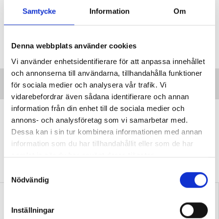
nöta gamla prov
Samtycke
Information
Om
Taggar:
Lärarpriser
Denna webbplats använder cookies
Vi använder enhetsidentifierare för att anpassa innehållet
och annonserna till användarna, tillhandahålla funktioner
för sociala medier och analysera vår trafik. Vi
vidarebefordrar även sådana identifierare och annan
information från din enhet till de sociala medier och
”Transspråkande har fått genomslag
annons- och analysföretag som vi samarbetar med.
av en anledning”
Dessa kan i sin tur kombinera informationen med annan
DEBATT
Professorn: Problematiskt att
information som du har tillhandahållit eller som de har
stämpla transspråkande som en ”trend” eller
samlat in när du har använt deras tjänster.
”slogan”.
S
Nödvändig
a
m
t
Inställningar
y