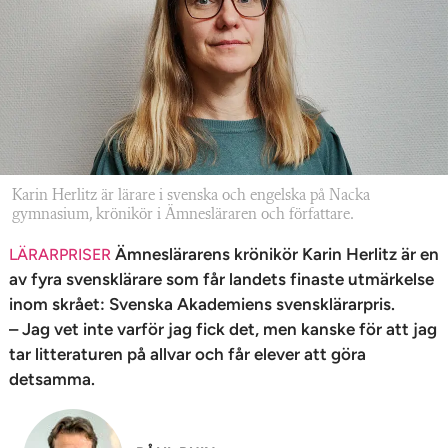
n
Karin Herlitz är lärare i svenska och engelska på Nacka
gymnasium, krönikör i Ämnesläraren och författare.
Ämneslärarens krönikör Karin Herlitz är en
LÄRARPRISER
av fyra svensklärare som får landets finaste utmärkelse
inom skrået: Svenska Akademiens svensklärarpris.
– Jag vet inte varför jag fick det, men kanske för att jag
tar litteraturen på allvar och får elever att göra
detsamma.