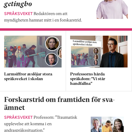
getingbo
SPRÅKSVEKET
Redaktören om att
myndigheten hamnat mitt i en forskarstrid.
Larmsiffror avslöjar stora
Professorns hårda
språksveket i skolan
språkdom: ”Vi står
handfallna”
Forskarstrid om framtiden för sva-
ämnet
SPRÅKSVEKET
Professorn: ”Traumatisk
upplevelse att komma i en
andraspråkssituation.”