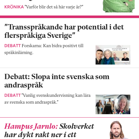
KRÖNIKA
”Varför blir det så här varje år?”
”Transspråkande har potential i det
flerspråkiga Sverige”
DEBATT
Forskarna: Kan bidra positivt till
språkinlärning.
Debatt: Slopa inte svenska som
andraspråk
DEBATT
”Vanlig svenskundervisning kan lära
av svenska som andraspråk.”
Hampus Jarnlo:
Skolverket
har dykt rakt ner i ett