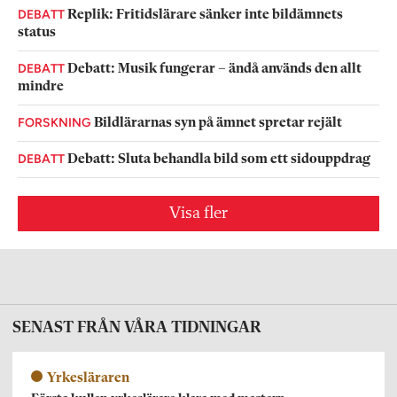
DEBATT
Replik: Fritidslärare sänker inte bildämnets
status
DEBATT
Debatt: Musik fungerar – ändå används den allt
mindre
FORSKNING
Bildlärarnas syn på ämnet spretar rejält
DEBATT
Debatt: Sluta behandla bild som ett sidouppdrag
Visa fler
SENAST FRÅN VÅRA TIDNINGAR
Yrkesläraren