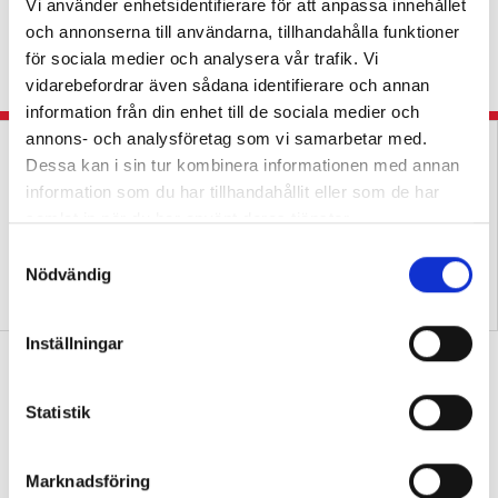
Vi använder enhetsidentifierare för att anpassa innehållet
KRÖNIKA
och annonserna till användarna, tillhandahålla funktioner
Slöjdläraren: Det går inte att ladda
om hur många gånger som helst under en
för sociala medier och analysera vår trafik. Vi
arbetsdag.
vidarebefordrar även sådana identifierare och annan
information från din enhet till de sociala medier och
annons- och analysföretag som vi samarbetar med.
Dessa kan i sin tur kombinera informationen med annan
information som du har tillhandahållit eller som de har
samlat in när du har använt deras tjänster.
S
Nödvändig
a
Lärarna svetsar samman
Hennes färgkodade slöjdsal
slöjd till ett ämne
förenklar för alla
m
t
Inställningar
y
Därför får tjejer mycket högre betyg
c
än killar i bild
k
Statistik
BETYG
Forskaren: ”En del pojkar kan ha svårt
e
med tålamodet.”
s
Marknadsföring
v