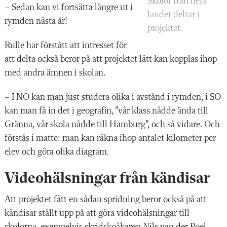
Skolor från hela
– Sedan kan vi fortsätta längre ut i
landet deltar i
rymden nästa år!
projektet.
Rulle har förstått att intresset för
att delta också beror på att projektet lätt kan kopplas ihop
med andra ämnen i skolan.
– I NO kan man just studera olika i avstånd i rymden, i SO
kan man få in det i geografin, ”vår klass nådde ända till
Gränna, vår skola nådde till Hamburg”, och så vidare. Och
förstås i matte: man kan räkna ihop antalet kilometer per
elev och göra olika diagram.
Videohälsningar från kändisar
Att projektet fått en sådan spridning beror också på att
kändisar ställt upp på att göra videohälsningar till
skolorna, exempelvis skridskoåkaren Nils van der Poel,