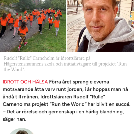
n
Rudolf ”Rulle” Carneholm är idrottslärare på
Hägerstenshamnens skola och initiativtagare till projektet ”Run
the Word”.
Förra året sprang eleverna
IDROTT OCH HÄLSA
motsvarande åtta varv runt jorden, i år hoppas man nå
ändå till månen. Idrottsläraren Rudolf ”Rulle”
Carneholms projekt ”Run the World” har blivit en succé.
– Det är rörelse och gemenskap i en härlig blandning,
säger han.