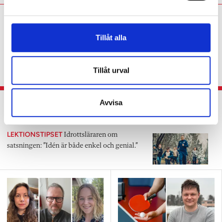
a
Eva Söderberg:
I slöjd går
l
det inte att vakna till i
Tillåt alla
slutet av terminen
KRÖNIKA
Slöjdläraren: ”Finns inga genvägar,
Tillåt urval
varje lektion räknas.”
Avvisa
Dagliga löpturer skapar lugn och färre
konflikter
LEKTIONSTIPSET
Idrottsläraren om
satsningen: ”Idén är både enkel och genial.”