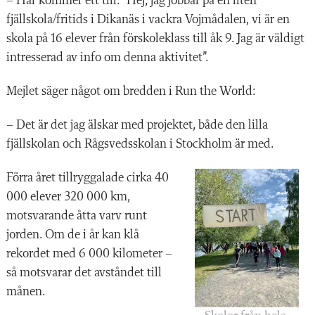
– Här kommer ett till: ”Hej, jag jobbar på en liten
fjällskola/fritids i Dikanäs i vackra Vojmådalen, vi är en
skola på 16 elever från förskoleklass till åk 9. Jag är väldigt
intresserad av info om denna aktivitet”.
Mejlet säger något om bredden i Run the World:
– Det är det jag älskar med projektet, både den lilla
fjällskolan och Rågsvedsskolan i Stockholm är med.
Förra året tillryggalade cirka 40
000 elever 320 000 km,
motsvarande åtta varv runt
jorden. Om de i år kan klå
rekordet med 6 000 kilometer –
så motsvarar det avståndet till
månen.