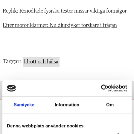
Replik: Renodlade fysiska tester missar viktiga förmågor
Efter motoriklarmet: Nu djupdyker forskare i frågan
Taggar:
Idrott och hälsa
Samtycke
Information
Om
Eva Söderberg:
Återhämtning mellan
slöjdlektioner är en
Denna webbplats använder cookies
nödvändighet