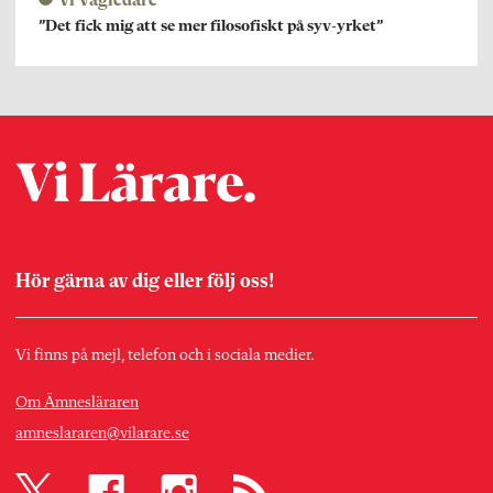
Vi Vägledare
”Det fick mig att se mer filosofiskt på syv-yrket”
Hör gärna av dig eller följ oss!
Vi finns på mejl, telefon och i sociala medier.
Om Ämnesläraren
amneslararen@vilarare.se