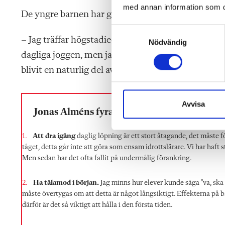
med annan information som du 
De yngre barnen har genom åren varit mer entusias
S
– Jag träffar högstadieelever som tycker att det är
Nödvändig
a
dagliga joggen, men jag träffar också elever som 
m
t
blivit en naturlig del av deras skoldag.
y
c
k
Avvisa
Jonas Alméns fyra tips:
e
s
Att dra igång
daglig löpning är ett stort åtagande, det måste 
v
tåget, detta går inte att göra som ensam idrottslärare. Vi har haft s
a
Men sedan har det ofta fallit på undermålig förankring.
l
Ha tålamod i början.
Jag minns hur elever kunde säga ”va, ska v
måste övertygas om att detta är något långsiktigt. Effekterna på b
därför är det så viktigt att hålla i den första tiden.