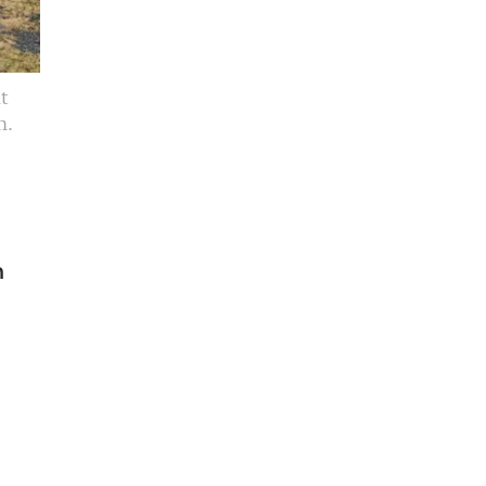
lt
n.
n