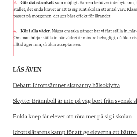
Gör det så enkelt
som möjligt. Barnen behöver inte byta om, bar
stället, det enda kravet är att ta sig runt skolan ett antal varv. Kl
passet på morgonen, det ger bäst effekt för lärandet.
Kör i alla väder.
Några enstaka gånger har vi fått ställa in, när 
Om man börjar ställa in när vädret är mindre behagligt, då ökar risk
alltid äger rum, så ökar acceptansen.
LÄS ÄVEN
Debatt: Idrottsämnet skapar ny hälsoklyfta
Skytte: Brännboll är inte på väg bort från svensk s
Enkla knep får elever att röra mer på sig i skolan
Idrottslärarens kamp för att ge eleverna ett bättre 