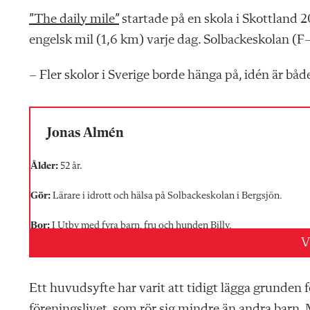
”The daily mile”
startade på en skola i Skottland 2
engelsk mil (1,6 km) varje dag. Solbackeskolan (F
– Fler skolor i Sverige borde hänga på, idén är båd
Jonas Almén
Ålder:
52 år.
Gör:
Lärare i idrott och hälsa på Solbackeskolan i Bergsjön.
Bor:
I Utby med fyra barn, fru och hunden Billy.
V
Bästa minnet från fotbollskarriären:
Säsongen i Allsvenskan som 
Det bästa med The daily mile:
Att alla kan vara med och att det är
Ett huvudsyfte har varit att tidigt lägga grunden 
föreningslivet, som rör sig mindre än andra barn