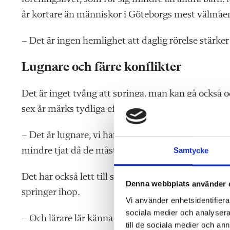
år kortare än människor i Göteborgs mest välmåen
– Det är ingen hemlighet att daglig rörelse stärke
Lugnare och färre konflikter
Det är inget tvång att springa, man kan gå också oc
sex år märks tydliga effek
ter på skolan:
– Det är lugnare, vi har färre konflikter. När barn s
mindre tjat då de måste gå en bit, sådant är de re
Samtycke
Det har också lett till starkare sammanhållning när 
Denna webbplats använder 
springer ihop.
Vi använder enhetsidentifierar
sociala medier och analysera 
– Och lärare lär känna nya elever när de själva sp
till de sociala medier och a