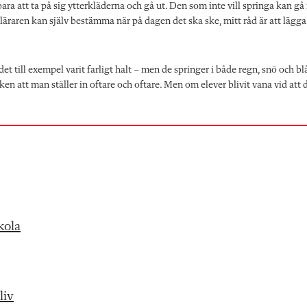
a att ta på sig ytterkläderna och gå ut. Den som inte vill springa kan gå 
assläraren kan själv bestämma när på dagen det ska ske, mitt råd är att lägga
det till exempel varit farligt halt – men de springer i både regn, snö och blå
en att man ställer in oftare och oftare. Men om elever blivit vana vid att 
kola
liv