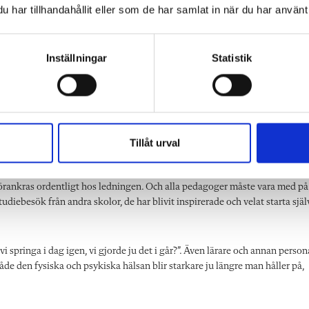
har tillhandahållit eller som de har samlat in när du har använt 
tiska än de äldre.
”Det här är en stor satsning
 skönt att slippa den
som förutsätter att du först
Inställningar
Statistik
saknar joggen. Den hade
får med dig hela
skolledningen”, säger Jonas
Almén. Foto: Fredrik Jalhe
Tillåt urval
förankras ordentligt hos ledningen. Och alla pedagoger måste vara med på
tudiebesök från andra skolor, de har blivit inspirerade och velat starta själ
i springa i dag igen, vi gjorde ju det i går?”. Även lärare och annan person
åde den fysiska och psykiska hälsan blir starkare ju längre man håller på,