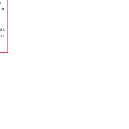
i
 in
st.
det