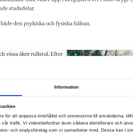
de stadsdelar.
r både den psykiska och fysiska hälsan.
h vissa åker rullstol.
Efter
ka på utflykt blir det
dan vana vid.
Information
elever i olika åldrar
cookies
e för att anpassa innehållet och annonserna till användarna, tillh
vår trafik. Vi vidarebefordrar även sådana identifierare och anna
ringer med.
nnons- och analysföretag som vi samarbetar med. Dessa kan i sin