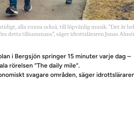
digt, alla vuxna också, till löpvänlig musik. ”Det är he
 göra detta tillsammans”, säger idrottsläraren Jonas Almé
lan i Bergsjön springer 15 minuter varje dag –
la rörelsen ”The daily mile”.
ekonomiskt svagare områden, säger idrottslärare