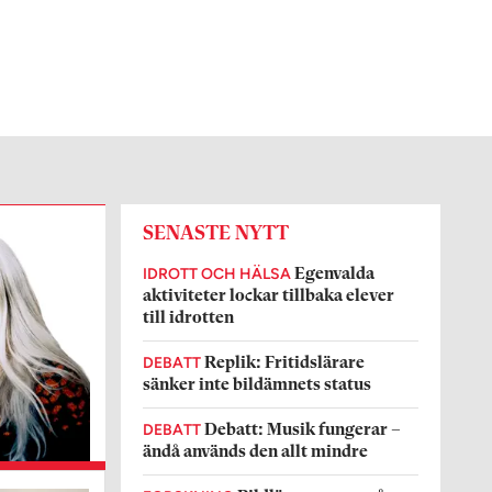
SENASTE NYTT
IDROTT OCH HÄLSA
Egenvalda
aktiviteter lockar tillbaka elever
till idrotten
DEBATT
Replik: Fritidslärare
sänker inte bildämnets status
DEBATT
Debatt: Musik fungerar –
ändå används den allt mindre