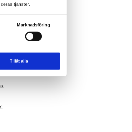
deras tjänster.
Marknadsföring
d
Tillåt alla
va.
al