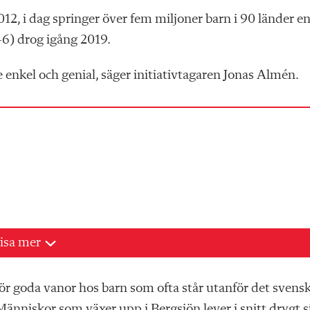
012, i dag springer över fem miljoner barn i 90 länder e
–6) drog igång 2019.
e enkel och genial, säger initiativtagaren Jonas Almén.
isa mer
tränare för Östers IF. Och att ha gjort mål i FA-cupen i England.
 enkelt att utföra.
för goda vanor hos barn som ofta står utanför det svens
. Människor
som växer upp i Bergsjön lever i snitt
drygt s