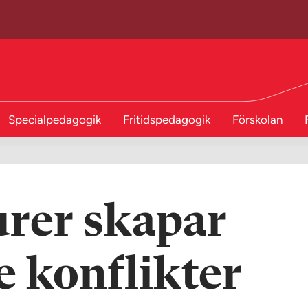
Specialpedagogik
Fritidspedagogik
Förskolan
urer skapar
e konflikter