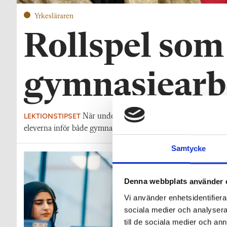
Yrkesläraren
Rollspel som
gymnasiearb
LEKTIONSTIPSET
När undervisningen närmar sig verkligheten b
eleverna inför både gymnasiearbete och APL.
Samtycke
Denna webbplats använder 
Vi använder enhetsidentifierar
sociala medier och analysera 
till de sociala medier och a