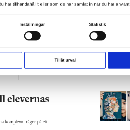
har tillhandahållit eller som de har samlat in när du har använt 
Inställningar
Statistik
Grundskolläraren
Elevernas dockfilm stärker alla de
språket
Tillåt urval
LEKTIONSTIPSET
org
Lärarna om uppgiften som fick elevern
tända till: ”Har verkligen engagerat alla.”
ll elevernas
na komplexa frågor på ett