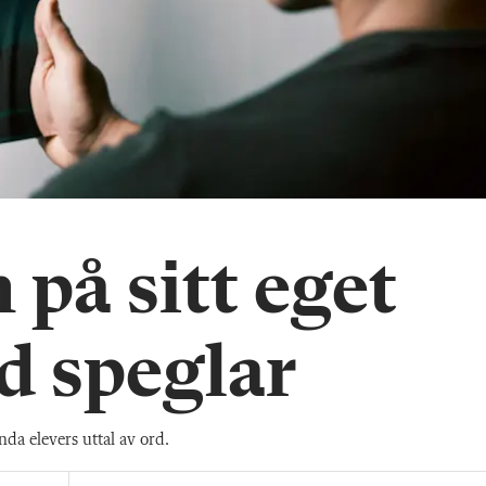
 på sitt eget
d speglar
a elevers uttal av ord.