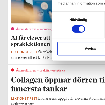
med annan information som du 
S
Nödvändig
a
m
Ämnesläraren – svenska, SO, språk
t
y
AI får elever att våga prata på
c
språklektionen
k
Avvisa
LEKTIONSTIPSET
Så enkelt förflyttar italienskläraren i Göteb
e
sina elever till ett kafé i Rom.
s
v
a
Ämnesläraren – praktisk-estetiska
l
Collagen öppnar dörren ti
innersta tankar
LEKTIONSTIPSET
Bildlärarens uppgift får eleverna att omfam
avslappnat sätt.