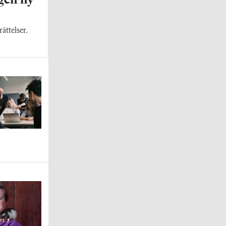
gen ny
rättelser.