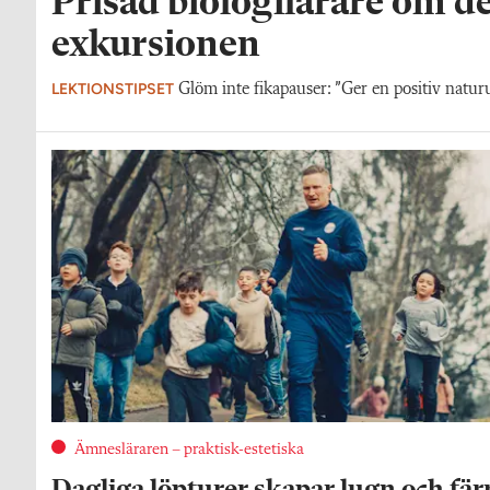
Prisad biologilärare om d
exkursionen
LEKTIONSTIPSET
Glöm inte fikapauser: ”Ger en positiv naturu
Ämnesläraren – praktisk-estetiska