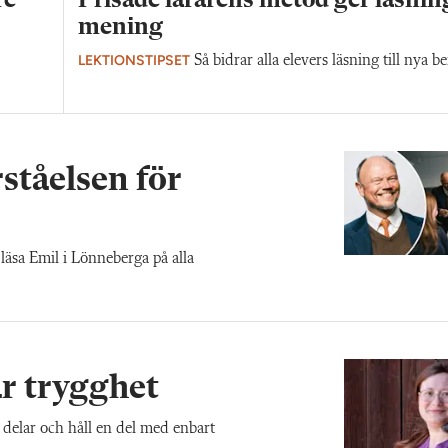
re
Prisade lärarens metod ger läsnin
mening
LEKTIONSTIPSET
Så bidrar alla elevers läsning till nya be
ståelsen för
läsa Emil i Lönneberga på alla
r trygghet
 delar och håll en del med enbart