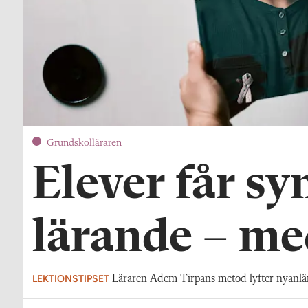
Grundskolläraren
Elever får syn
lärande – me
LEKTIONSTIPSET
Läraren Adem Tirpans metod lyfter nyanländ