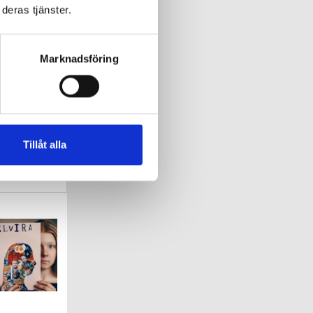
deras tjänster.
Marknadsföring
lar av
Tillåt alla
a att