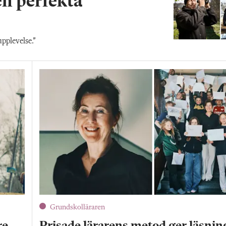
en perfekta
pplevelse.”
Grundskolläraren