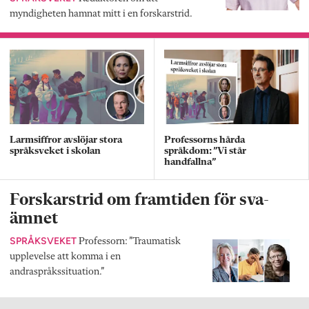
myndigheten hamnat mitt i en forskarstrid.
Larmsiffror avslöjar stora
Professorns hårda
språksveket i skolan
språkdom: ”Vi står
handfallna”
Forskarstrid om framtiden för sva-
ämnet
SPRÅKSVEKET
Professorn: ”Traumatisk
upplevelse att komma i en
andraspråkssituation.”