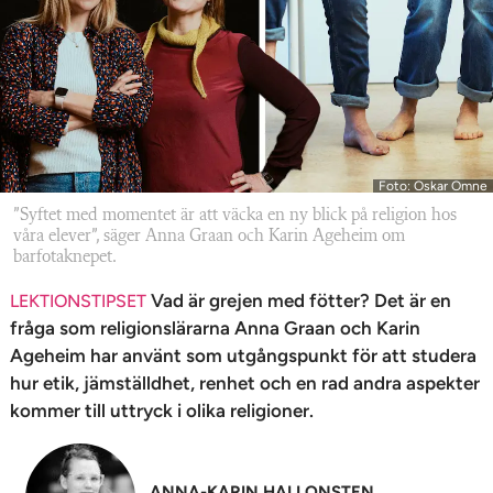
n
Foto: Oskar Omne
”Syftet med momentet är att väcka en ny blick på ­religion hos
våra elever”, säger Anna Graan och Karin Ageheim om
barfotaknepet.
Vad är grejen med fötter? Det är en
LEKTIONSTIPSET
fråga som religionslärarna Anna Graan och Karin
Ageheim har använt som utgångspunkt för att studera
hur etik, jämställdhet, renhet och en rad andra aspekter
kommer till uttryck i olika religioner.
ANNA-KARIN HALLONSTEN