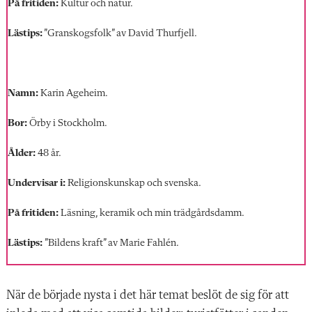
På fritiden:
Kultur och natur.
Lästips:
”Granskogsfolk” av David Thurfjell.
Namn:
Karin Ageheim.
Bor:
Örby i Stockholm.
Ålder:
48 år.
Undervisar i:
Religionskunskap och svenska.
På fritiden:
Läsning, keramik och min trädgårdsdamm.
Lästips:
”Bildens kraft” av Marie Fahlén.
När de började nysta i det här temat beslöt de sig för att