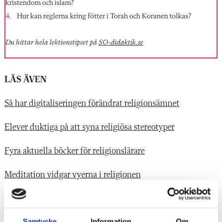
kristendom och islam?
Hur kan reglerna kring fötter i Torah och Koranen tolkas?
Du hittar hela lektionstipset på
SO-didaktik.se
LÄS ÄVEN
Så har digitaliseringen förändrat religionsämnet
Elever duktiga på att syna religiösa stereotyper
Fyra aktuella böcker för religionslärare
Meditation vidgar vyerna i religionen
Han tar strid mot antisemitismen i Malmös skolor
Samtycke
Information
Om