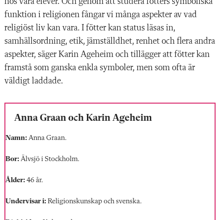
hos våra elever. Och genom att studera fötters symboliska
funktion i religionen fångar vi många aspekter av vad
religiöst liv kan vara. I fötter kan status läsas in,
samhällsordning, etik, jämställdhet, renhet och flera andra
aspekter, säger Karin Ageheim och tillägger att fötter kan
framstå som ganska enkla symboler, men som ofta är
väldigt laddade.
Anna Graan och Karin Ageheim
Namn:
Anna Graan.
Bor:
Älvsjö i Stockholm.
Ålder:
46 år.
Undervisar i:
Religionskunskap och svenska.