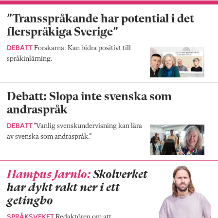
”Transspråkande har potential i det
flerspråkiga Sverige”
DEBATT
Forskarna: Kan bidra positivt till
språkinlärning.
Debatt: Slopa inte svenska som
andraspråk
DEBATT
”Vanlig svenskundervisning kan lära
av svenska som andraspråk.”
Hampus Jarnlo:
Skolverket
har dykt rakt ner i ett
getingbo
SPRÅKSVEKET
Redaktören om att