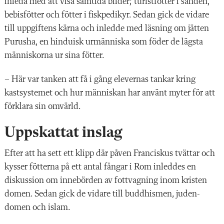
inleda med att visa samtida bilder; turistfötter i sanden,
bebisfötter och fötter i fiskpedikyr. Sedan gick de vidare
till uppgiftens kärna och inledde med läsning om jätten
Purusha, en hinduisk urmänniska som föder de lägsta
människorna ur sina fötter.
– Här var tanken att få i gång elevernas tankar kring
kastsystemet och hur människan har använt myter för att
förklara sin omvärld.
Uppskattat inslag
Efter att ha
sett ett klipp där påven Franciskus tvättar och
kysser fötterna på ett antal fångar i Rom inleddes
en
diskussion om innebörden av fottvag
ning inom kristen­
domen. Sedan gick de vidare till buddhis
men, juden­
domen och islam.