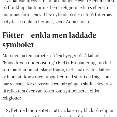
– Vi har exempelvis märkt att många elever reagerar starkt
på filmklipp där hinduer berör religiösa ledares eller sin
mammas fötter. Så
vi blev nyfikna på det och på fötternas
be­
tydelse i olika religioner, säger Anna Graan.
Fötter – enkla men laddade
symboler
Metoden på
temaarbetet
i fråga bygger på så kallad
”Frågedriven undervisning”
(FDU). En planeringsmodell
som hand
lar
om att skapa frågor, ta del av utvalda källor
och om att konstruera uppgifter med start i en fråga som
har relevans för eleverna. Den här gången skulle eleverna
få reflektera över vad fötter kan sym­bo­lisera i olika
religioner.
– Syftet med momentet är att väcka en ny blick på religion