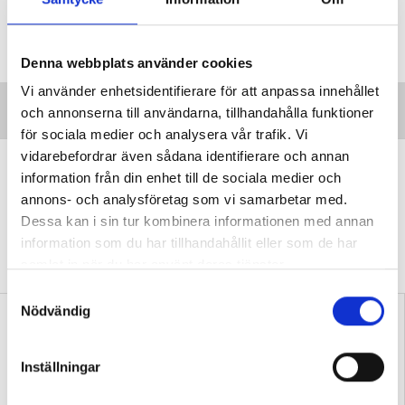
Taggar:
Lektionstipset
Denna webbplats använder cookies
Vi använder enhetsidentifierare för att anpassa innehållet
och annonserna till användarna, tillhandahålla funktioner
för sociala medier och analysera vår trafik. Vi
vidarebefordrar även sådana identifierare och annan
”Transspråkande har fått genomslag
information från din enhet till de sociala medier och
av en anledning”
annons- och analysföretag som vi samarbetar med.
DEBATT
Professorn: Problematiskt att
Dessa kan i sin tur kombinera informationen med annan
stämpla transspråkande som en ”trend” eller
information som du har tillhandahållit eller som de har
”slogan”.
samlat in när du har använt deras tjänster.
S
Nödvändig
a
m
t
Inställningar
y
c