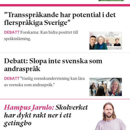
”Transspråkande har potential i det
flerspråkiga Sverige”
DEBATT
Forskarna: Kan bidra positivt till
språkinlärning.
Debatt: Slopa inte svenska som
andraspråk
DEBATT
”Vanlig svenskundervisning kan lära
av svenska som andraspråk.”
Hampus Jarnlo:
Skolverket
har dykt rakt ner i ett
getingbo