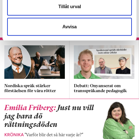
Tydliga delmål kan få
Tillåt urval
igång elevernas läsning
KRÖNIKA
Svenskläraren om hur han fick eleven
Avvisa
att ta kontroll över sin hjärna.
Nordiska språk stärker
Debatt: Onyanserat om
förståelsen för våra rötter
transspråkande pedagogik
Emilia Friberg:
Just nu vill
jag bara dö
rättningsdöden
KRÖNIKA
”Varför blir det så här varje år?”