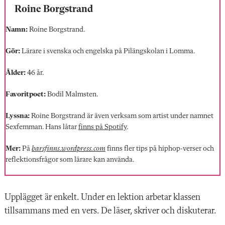
Roine Borgstrand
Namn:
Roine Borgstrand.
Gör:
Lärare i svenska och engelska på Pilängskolan i Lomma.
Ålder:
46 år.
Favoritpoet:
Bodil Malmsten.
Lyssna:
Roine Borgstrand är även verksam som artist under namnet
Sexfemman. Hans låtar
finns på Spotify
.
Mer:
På
barsfinns.wordpress.com
finns fler tips på hiphop-verser och
reflektionsfrågor som lärare kan använda.
Upplägget är enkelt. Under en
lektion arbetar klassen
tillsam
mans med en vers. De läser, skriver och diskuterar.