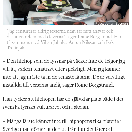
Foto: Johan Bävman
”Jag censurerar aldrig texterna utan tar mitt ansvar och
diskuterar dem med eleverna”, säger Roine Borgstrand. Här
tillsammans med Viljan Jahnke, Anton Nilsson och Isak
Tretinjak.
– Den hiphop som de lyssnar på
väcker inte de frågor jag
vill åt, var
ken tematiskt eller språkligt. Men jag känner
inte att jag måste ta in de senaste låtarna. De är välvilligt
inställda till verserna ändå, säger Roine Borgstrand.
Han tycker att hiphopen har en självklar plats både i det
svenska lyriska kulturarvet och i skolan.
– Många lärare känner inte till hiphopens rika historia i
Sverige utan dömer ut den utifrån hur det låter och