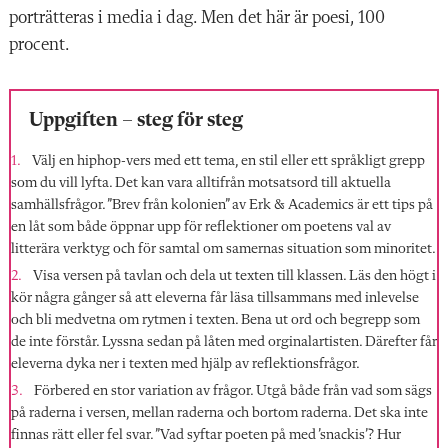
porträtteras i media i dag. Men det här är poesi, 100
procent.
Uppgiften – steg för steg
Välj en hiphop-vers med ett tema, en stil eller ett språkligt grepp
som du vill lyfta. Det kan vara alltifrån motsatsord till aktuella
samhällsfrågor. ”Brev från kolonien” av Erk & Academics är ett tips på
en låt som både öppnar upp för reflektioner om poetens val av
litterära verktyg och för samtal om samernas situation som minoritet.
Visa versen på tavlan och dela ut texten till klassen. Läs den högt i
kör några gånger så att eleverna får läsa tillsammans med inlevelse
och bli medvetna om rytmen i texten. Bena ut ord och begrepp som
de inte förstår. Lyssna sedan på låten med orginalartisten. Därefter får
eleverna dyka ner i texten med hjälp av reflektionsfrågor.
Förbered en stor variation av frågor. Utgå både från vad som sägs
på raderna i versen, mellan raderna och bortom raderna. Det ska inte
finnas rätt eller fel svar. ”Vad syftar poeten på med ’snackis’? Hur