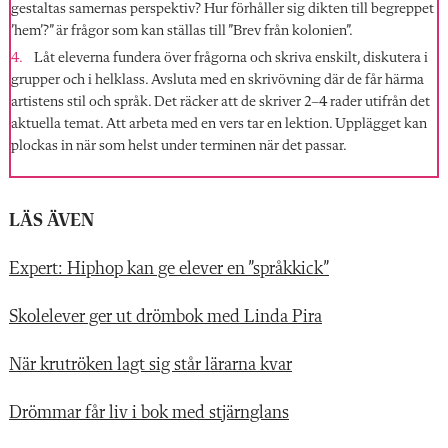
gestaltas samernas perspektiv? Hur förhåller sig dikten till begreppet
’hem’?” är frågor som kan ställas till ”Brev från kolonien”.
Låt eleverna fundera över frågorna och skriva enskilt,
diskutera i
grup
per och i helklass. Avsluta med en skrivövning där de får härma
artistens stil och språk. Det räcker att de skriver 2–4 rader utifrån det
aktuella temat. Att arbeta med en vers tar en lektion. Upplägget kan
plockas in när som helst under terminen när det passar.
LÄS ÄVEN
Expert: Hiphop kan ge elever en ”språkkick”
Skolelever ger ut drömbok med Linda Pira
När krutröken lagt sig står lärarna kvar
Drömmar får liv i bok med stjärnglans