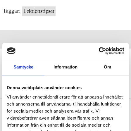
Taggar:
Lektionstipset
”Transspråkande har fått genomslag
av en anledning”
Samtycke
Information
Om
DEBATT
Professorn: Problematiskt att
stämpla transspråkande som en ”trend” eller
Denna webbplats använder cookies
”slogan”.
Vi använder enhetsidentifierare för att anpassa innehållet
och annonserna till användarna, tillhandahålla funktioner
för sociala medier och analysera vår trafik. Vi
vidarebefordrar även sådana identifierare och annan
information från din enhet till de sociala medier och