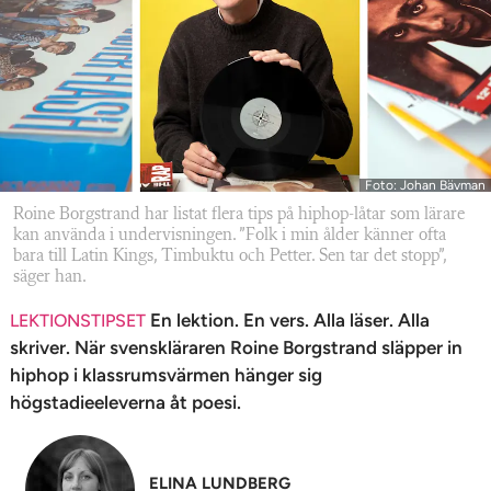
n
Foto: Johan Bävman
Roine Borgstrand har listat flera tips på hiphop-låtar som lärare
kan använda i undervisningen. ”Folk i min ålder känner ofta
bara till Latin Kings, Timbuktu och Petter. Sen tar det stopp”,
säger han.
En lektion. En vers. Alla läser. Alla
LEKTIONSTIPSET
skriver. När svenskläraren Roine Borgstrand släpper in
hiphop i klassrumsvärmen hänger sig
högstadieeleverna åt poesi.
ELINA LUNDBERG