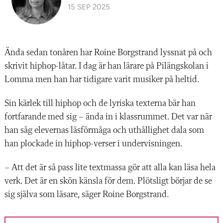
15 SEP 2025
Ä
nda sedan tonåren har Roine Borgstrand lyssnat på och
skrivit hiphop-låtar. I dag är han lärare på Pilängskolan i
Lomma men han har tidigare varit musiker på heltid.
Sin kärlek till hiphop och de
lyriska texterna bär han
fortfaran
de med sig – ända in i klassrummet. Det var när
han såg elevernas läsförmåga och uthållighet dala som
han plockade in hiphop-verser i undervisningen.
– Att det är så pass lite textmas
sa gör att alla kan läsa hela
verk. Det är en skön känsla för dem. Plötsligt börjar de se
sig själva som läsare, säger Roine Borgstrand.