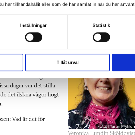
har tillhandahållit eller som de har samlat in när du har använt 
a Zak, en bok om en pojke som har övergivits av sin
Inställningar
Statistik
liknelser. Bildspråk är
an bidra med eftersom de
Tillåt urval
mband med läsningen av
sa dagar var det stilla
ade det
ilskna vågor högt
n.
xen: Vad är det för
Foto: Martin Fryklu
Veronica Lundin Sköldqvist