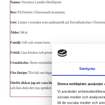
Namn:
Veronica Lundin Sköldqvist.
Bor:
På Frösön i Östersunds kommun.
Gör:
Lärare i svenska som
andraspråk på Torvallasko
lan i Östersu
Ålder:
54 år.
Familj:
Gift och vuxna barn.
Fritid:
Läsa böcker och promenera.
Utmärkelse:
Årets svensklärare 2022.
Samtycke
Fler lästips:
”Ett hål om dagen” av Louis Sachar och ”Stjärnlösa nä
Därför älskar jag att vara lärare:
”För att det är så roligt att und
Denna webbplats använder 
och lära dem det nya språket.”
Vi använder enhetsidentifierar
sociala medier och analysera 
till de sociala medier och a