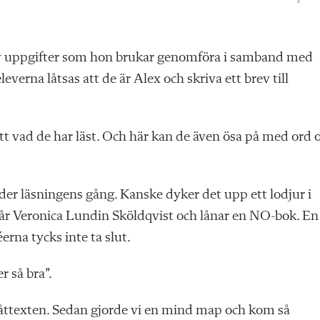
v uppgifter som hon bru
kar genomföra i samband med
everna låtsas att de är Alex och skriva ett brev till
tått vad de har läst. Och här kan de även ösa på med ord 
der läsningens gång. Kanske dyker det upp ett lodjur i
 går Veronica Lundin Sköldqvist och lånar en NO-bok. En
rna tycks inte ta slut.
r så bra”.
i låttexten. Sedan gjorde vi en mind map och kom så