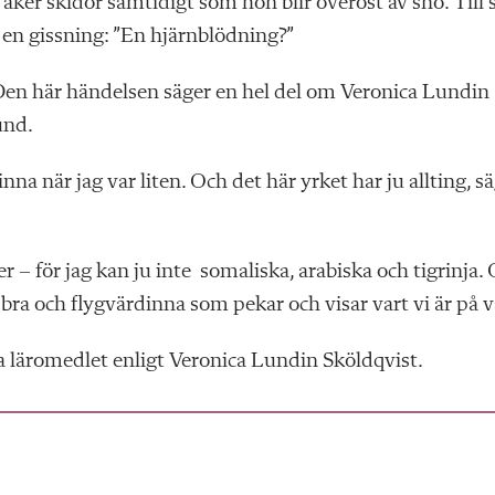
åker skidor samtidigt som hon blir överöst av snö. Till 
 en gissning: ”En hjärnblödning?”
. Den här händelsen säger en hel del om
Veronica Lun
din
und.
inna när jag var liten. Och det här yrket har ju allting, s
r – för jag kan ju inte somaliska, arabiska och tigrinja.
bra och flygvärdinna som pekar och visar vart vi är på v
a läromedlet enligt Veronica Lun
din Sköldqvist.