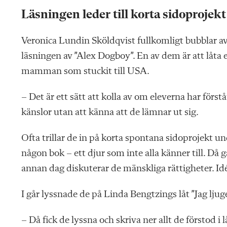
Läsningen leder till korta sidoprojekt
Veronica Lundin
Sköldqvist fullkomligt bubblar
a
läsningen av ”Alex Dogboy”. En av dem är att låta el
mamman som stuckit till USA.
– Det är ett sätt att kolla av om eleverna har förs
känslor utan att känna att de lämnar ut sig.
Ofta trillar de in på
korta spontana sidopro
jekt un
någon bok – ett djur som inte alla känner till. Då
annan dag diskuterar de mänskliga rättigheter. Idée
I går lyssnade de på Linda Bengtzings låt ”Jag ljuge
– Då fick de lyssna och skriva ner allt de förstod 