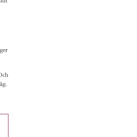
slut
äger
 Och
äg.