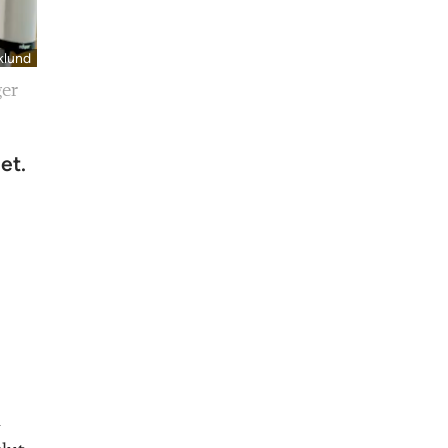
klund
ger
et.
l