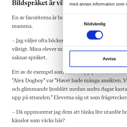
Bildspråket är viktigt
med annan information som du 
S
En av favoriterna
är boken ”Alex Dog
boy” av Monic
Nödvändig
a
mamma.
m
t
– Jag väljer ofta böcker med mycket
metaforer och 
y
viktigt.
Mina elever missar ju det som bildspråk k
c
saknar språket.
k
Avvisa
e
s
Ett av de exempel som skrevs upp på tavlan i sa
v
”Alex Dogboy” var ”Havet hade många ansikten. Vis
a
och glimmande ljusblått medan andra dagar kast
l
upp på stranden.” Elev
erna såg ut som frågetecke
– Då uppmuntrar jag dem att tänka lite utanför bo
känslor som väcks här?