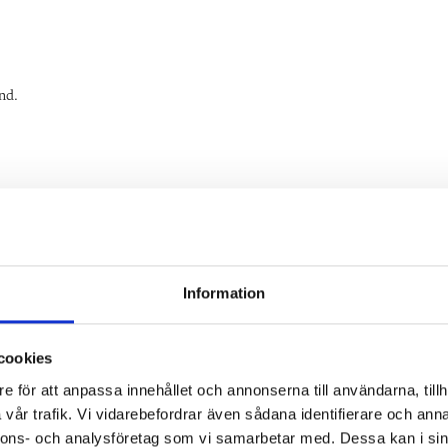
nd.
Information
tter” av Arkan Asaad.
ervisa och framför allt att jobba med skönlitteratur tillsammans med elever
cookies
e för att anpassa innehållet och annonserna till användarna, tillh
vår trafik. Vi vidarebefordrar även sådana identifierare och anna
nnons- och analysföretag som vi samarbetar med. Dessa kan i sin