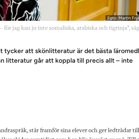
Foto: Martin Fry
 för jag kan ju inte somaliska, arabiska och tigrinja”, sä
 tycker att skönlitteratur är det bästa läromedl
litteratur går att koppla till precis allt – inte
draspråk, står framför sina elever och ger ledtrådar til