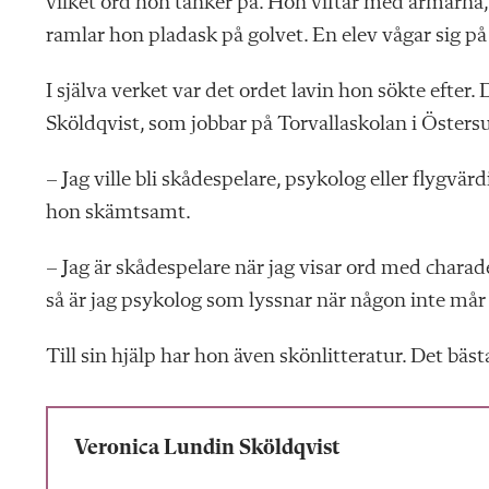
vilket ord hon tänker på. Hon viftar med armarna, 
ramlar hon pladask på golvet. En elev vågar sig på
I själva verket var det ordet lavin hon sökte efter
Sköldqvist, som jobbar på Torvallaskolan i Östers
– Jag ville bli skådespelare, psykolog eller flygvärd
hon skämtsamt.
– Jag är skådespelare när jag visar ord med charade
så är jag psykolog som lyssnar när någon inte mår 
Till sin hjälp har hon även skönlittera
tur.
Det bäst
Veronica Lundin Sköldqvist