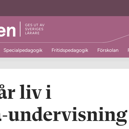
GES UT AV
SVERIGES
LÄRARE
Specialpedagogik
Fritidspedagogik
Förskolan
r liv i
a-undervisning