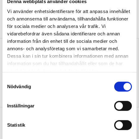
Efter granskningen – så svarar
Denna webbplats använder cookies
myndigheterna
Vi använder enhetsidentifierare för att anpassa innehållet
och annonserna till användarna, tillhandahålla funktioner
SKOLMYNDIGHET
Så arbetar skolmyndigheterna för att lärare ska
för sociala medier och analysera vår trafik. Vi
få bästa vetenskapliga stöd.
vidarebefordrar även sådana identifierare och annan
information från din enhet till de sociala medier och
annons- och analysföretag som vi samarbetar med.
Dessa kan i sin tur kombinera informationen med annan
information som du har tillhandahållit eller som de har
samlat in när du har använt deras tjänster.
S
Nyheter
Nyheter
Nödvändig
a
Lärarna reagerar på
Så minns eleverna bättre –
m
kritiken: ”En upprättelse”
med prisvinnarens recept
t
Inställningar
y
Nyheter
c
k
Statistik
My klarade inte att gå till skolan – nu
e
blir hon lärare