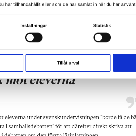
och detta leder till att debatten fördunklas.
har tillhandahållit eller som de har samlat in när du har använt 
ingen bäst ska utföras, och utrymmet räcker inte här för
Inställningar
Statistik
n en otjänst. Den springande punkten är dock att den
s får både elever och lärare stora problem senare unde
Tillåt urval
k mot eleverna
r att eleverna under svenskundervisningen ”borde få de b
ta i samhällsdebatten” för att därefter direkt skriva att
us i debatten om den första läsinlärningen.