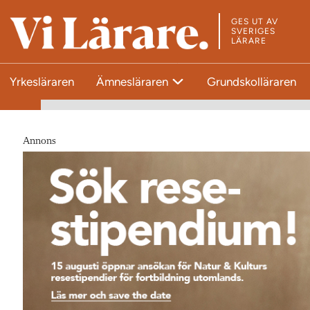
GES UT AV
T
SVERIGES
LÄRARE
i
l
Yrkesläraren
Ämnesläraren
Grundskolläraren
l
s
t
a
Annons
r
t
s
i
d
a
n