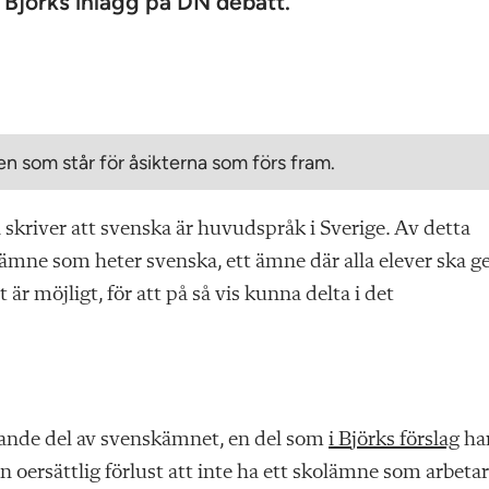
r Björks inlägg på DN debatt.
n som står för åsikterna som förs fram.
n skriver att svenska är huvudspråk i Sverige. Av detta
olämne som heter svenska, ett ämne där alla elever ska g
är möjligt, för att på så vis kunna delta i det
ärande del av svenskämnet, en del som
i Björks förslag
ha
 oersättlig förlust att inte ha ett skolämne som arbetar