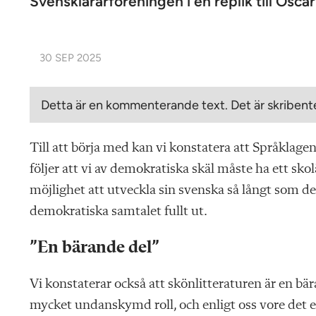
Svensklärarföreningen i en replik till Osca
30 SEP 2025
Detta är en kommenterande text. Det är skribente
Till att börja med kan vi konstatera att Språklage
följer att vi av demokratiska skäl måste ha ett sk
möjlighet att utveckla sin svenska så långt som det 
demokratiska samtalet fullt ut.
”En bärande del”
Vi konstaterar också att skönlitteraturen är en b
mycket undanskymd roll, och enligt oss vore det en