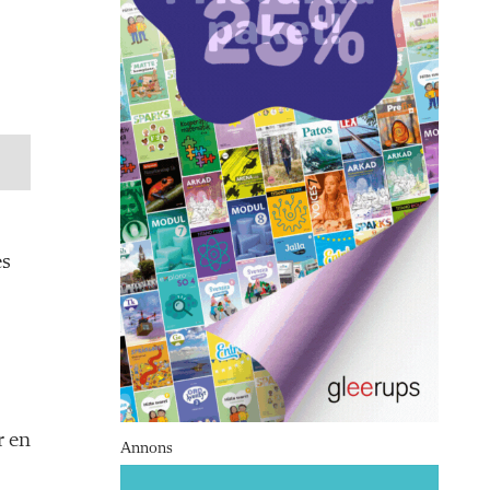
es
r en
Annons