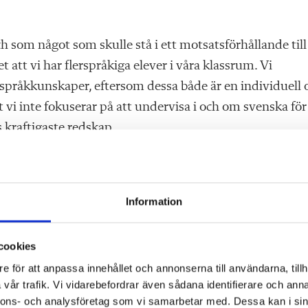
h som något som skulle stå i ett motsatsförhållande till
et att vi har flerspråkiga elever i våra klassrum. Vi
språkkunskaper, eftersom dessa både är en individuell 
 vi inte fokuserar på att undervisa i och om svenska för
s kraftigaste redskap.
å denna debatt som pågår här och nu om svenska och på
å många som möjligt kan ta del av densamma. Vi uppskatt
Information
kratiska samtalets anda, får möjlighet att diskutera vikt
cookies
e för att anpassa innehållet och annonserna till användarna, tillh
vår trafik. Vi vidarebefordrar även sådana identifierare och anna
svenskämne han diskuterar. Den första läsinlärningen
nnons- och analysföretag som vi samarbetar med. Dessa kan i sin