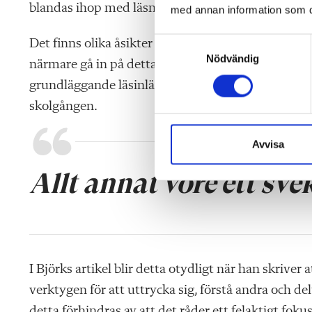
blandas ihop med läsning på en mer avancerad nivå 
med annan information som du 
S
Det finns olika åsikter om hur den första läsinlärn
Nödvändig
a
närmare gå in på detta; det vore att göra debatte
m
grundläggande läsinlärningen måste fungera, annar
t
skolgången.
y
c
k
Avvisa
e
Allt annat vore ett sve
s
v
a
l
I Björks artikel blir detta otydligt när han skrive
verktygen för att uttrycka sig, förstå andra och del
detta förhindras av att det råder ett felaktigt fok