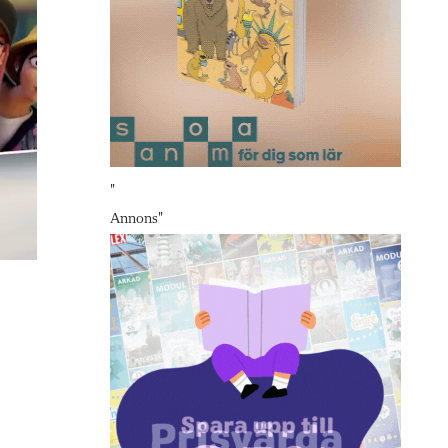
"
Annons
"