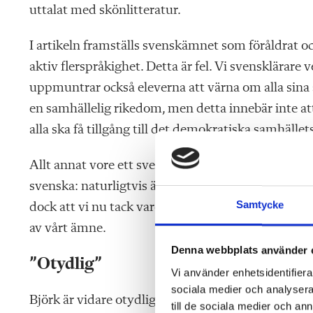
uttalat med skönlitteratur.
I artikeln framställs svenskämnet som föråldrat oc
aktiv flerspråkighet. Detta är fel. Vi svensklärare v
uppmuntrar också eleverna att värna om alla sina 
en samhällelig rikedom, men detta innebär inte att
alla ska få tillgång till det demokratiska samhället
Allt annat vore ett svek mot eleverna. Se bara p
svenska: naturligtvis är det av största vikt att s
Samtycke
dock att vi nu tack vare Björks artikel, i det demo
av vårt ämne.
Denna webbplats använder 
”Otydlig”
Vi använder enhetsidentifierar
sociala medier och analysera 
Björk är vidare otydlig med vilka åldersgruppers 
till de sociala medier och a