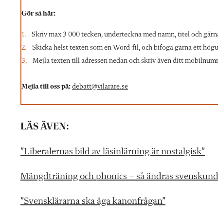
Gör så här:
Skriv max 3 000 tecken, underteckna med namn, titel och gärn
Skicka helst texten som en Word-fil, och bifoga gärna ett högupp
Mejla texten till adressen nedan och skriv även ditt mobilnumme
Mejla till oss på:
debatt@vilarare.se
LÄS ÄVEN:
”Liberalernas
bild
av läsinlärning är nostalgisk”
Mängdträning och phonics – så ändras svenskund
”Svensklärarna ska äga kanonfrågan”