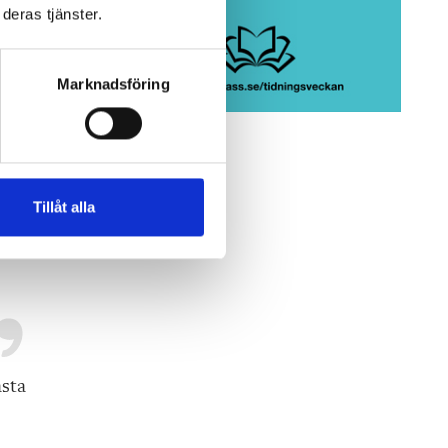
deras tjänster.
 att
Marknadsföring
r
Tillåt alla
ästa