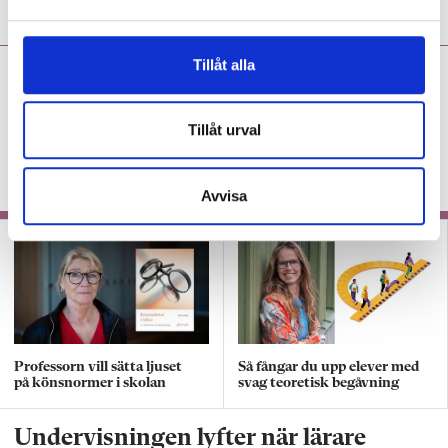
a
l
Tillåt alla
Anne-Marie Körling:
Dagen
jag litade som mest på min
profession
Tillåt urval
KRÖNIKA
”Det var närmast en chock att för
första gången stå framför sin klass.”
Avvisa
Professorn vill sätta ljuset
Så fångar du upp elever med
på könsnormer i skolan
svag teoretisk begåvning
Undervisningen lyfter när lärare