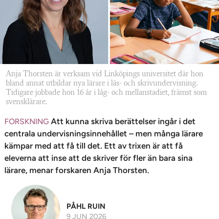
n
Anja Thorsten är verksam vid Linköpings universitet där hon
bland annat utbildar nya lärare i läs- och skrivundervisning.
Tidigare jobbade hon 16 år i låg- och mellanstadiet, främst som
svensklärare.
Att kunna skriva berättelser ingår i det
FORSKNING
centrala undervisningsinnehållet – men många lärare
kämpar med att få till det. Ett av trixen är att få
eleverna att inse att de skriver för fler än bara sina
lärare, menar forskaren Anja Thorsten.
PÅHL RUIN
9 JUN 2026