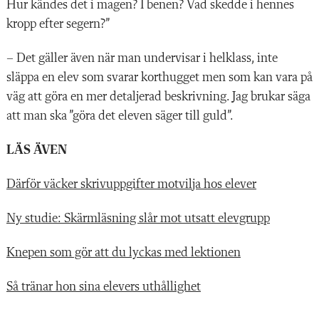
Hur kändes det i magen? I benen? Vad skedde i hennes
kropp efter segern?”
– Det gäller även när man undervisar i helklass, inte
släppa en elev som svarar korthugget men som kan vara på
väg att göra en mer detaljerad beskrivning. Jag brukar säga
att man ska ”göra det eleven säger till guld”.
LÄS ÄVEN
Därför väcker skrivuppgifter motvilja hos elever
Ny studie: Skärmläsning slår mot utsatt elevgrupp
Knepen som gör att du lyckas med lektionen
Så tränar hon sina elevers uthållighet