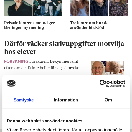
Prisade lärarens metod ger
Tre lärare om hur de
läsningen ny mening
använder bildstöd
Därför väcker skrivuppgifter motvilja
hos elever
FORSKNING
Forskaren: Bekymmersamt
eftersom de då inte heller lär sig så mycket.
Intensivträning stärker flerspråkiga
elevers ordförråd
Samtycke
Information
Om
SPRÅKSVEKET
”Kan du inte landets språk
hamnar du i ett utanförskap.”
Denna webbplats använder cookies
Vi använder enhetsidentifierare för att anpassa innehållet