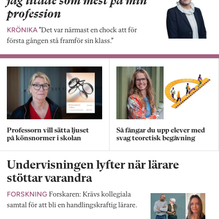
jag litade som mest på min
profession
KRÖNIKA
”Det var närmast en chock att för
första gången stå framför sin klass.”
Professorn vill sätta ljuset
Så fångar du upp elever med
på könsnormer i skolan
svag teoretisk begåvning
Undervisningen lyfter när lärare
stöttar varandra
FORSKNING
Forskaren: Krävs kollegiala
samtal för att bli en handlingskraftig lärare.