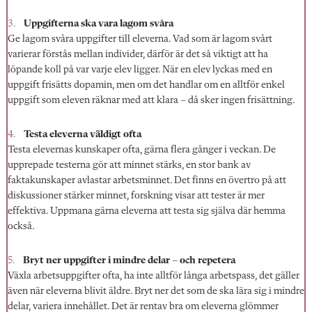
Uppgifterna ska vara lagom svåra
Ge lagom svåra uppgifter till eleverna. Vad som är lagom svårt
varierar förstås mellan individer, därför är det så viktigt att ha
löpande koll på var varje elev ligger. När en elev lyckas med en
uppgift frisätts dopamin, men om det handlar om en alltför enkel
uppgift som eleven räknar med att klara – då sker ingen frisättning.
Testa eleverna väldigt ofta
Testa elevernas kunskaper ofta, gärna flera gånger i veckan. De
upprepade testerna gör att minnet stärks, en stor bank av
faktakunskaper
avlastar arbetsmin
net. Det finns en övertro på
att
diskussioner stär
ker minnet, forskning visar att tester är mer
effektiva. Uppmana gärna eleverna att testa sig själva där hemma
också.
Bryt ner uppgifter i mindre delar – och repetera
Växla arbetsuppgifter ofta, ha inte alltför långa arbetspass, det gäller
även när eleverna blivit äldre. Bryt ner det som de ska lära sig i mindre
delar, variera innehållet. Det är rentav bra om eleverna glömmer