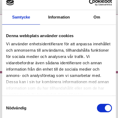
Samtycke
Information
Om
Tobias Israelsson:
Återkommande tester
driver undervisningen
Denna webbplats använder cookies
framåt
Vi använder enhetsidentifierare för att anpassa innehållet
och annonserna till användarna, tillhandahålla funktioner
KRÖNIKA
Läraren om hur man redan på
för sociala medier och analysera vår trafik. Vi
lågstadiet kan arbeta för att göra det
vidarebefordrar även sådana identifierare och annan
odramatiskt för eleverna.
information från din enhet till de sociala medier och
annons- och analysföretag som vi samarbetar med.
Dessa kan i sin tur kombinera informationen med annan
information som du har tillhandahållit eller som de har
samlat in när du har använt deras tjänster.
S
Nödvändig
a
Prisade lärarens metod ger
Tre lärare om hur de
m
läsningen ny mening
använder bildstöd