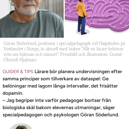
n
Göran Söderlund, professor i specialpedagogik vid Høgskulen på
Vestlandet i Norge, är aktuell med boken ”Allt en lärare behöver
veta om hjärnan och minnet”. Pressbild och illustration: Gustaf
Öhrnell Hjalmars
Lärare bör planera undervisningen efter
GUIDER & TIPS
samma principer som tillverkare av dataspel: Ge
belöningar med lagom långa intervaller, det frisätter
dopamin.
– Jag begriper inte varför pedagoger bortser från
biologiska skäl bakom elevernas utmaningar, säger
specialpedagogen och psykologen Göran Söderlund.