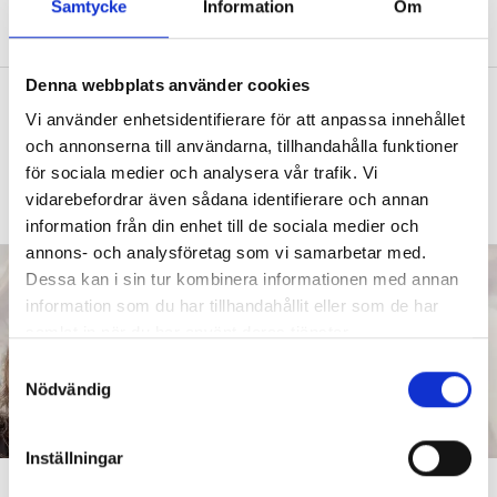
Samtycke
Information
Om
eftersom de då inte heller lär sig så mycket.
Denna webbplats använder cookies
Intensivträning stärker flerspråkiga
Vi använder enhetsidentifierare för att anpassa innehållet
elevers ordförråd
och annonserna till användarna, tillhandahålla funktioner
SPRÅKSVEKET
”Kan du inte landets språk
för sociala medier och analysera vår trafik. Vi
hamnar du i ett utanförskap.”
vidarebefordrar även sådana identifierare och annan
information från din enhet till de sociala medier och
annons- och analysföretag som vi samarbetar med.
Dessa kan i sin tur kombinera informationen med annan
information som du har tillhandahållit eller som de har
samlat in när du har använt deras tjänster.
S
Nödvändig
a
m
t
Inställningar
y
Så tränar hon sina elevers