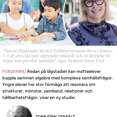
n
”Genom Algebraiska Wicked Problems utmanas elever i årskurs
1–3 att utveckla både algebraiskt tänkande och en förståelse för
frågor som påverkar samhället”, säger forskaren Jenny Fred.
Redan på lågstadiet kan matteelever
FORSKNING
koppla samman algebra med komplexa samhällsfrågor.
Yngre elever har stor förmåga att resonera om
strukturer, mönster, samband, relationer och
hållbarhetsfrågor, visar en ny studie.
TORBJÖRN TENFÄLT