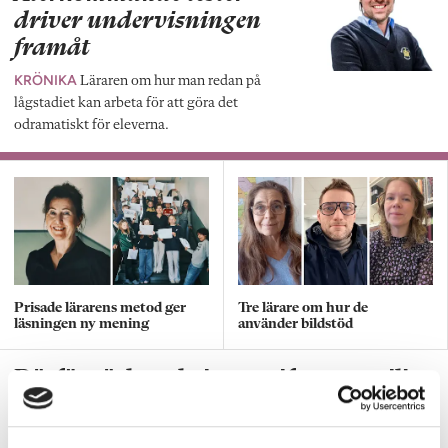
driver undervisningen
framåt
KRÖNIKA
Läraren om hur man redan på
lågstadiet kan arbeta för att göra det
odramatiskt för eleverna.
Prisade lärarens metod ger
Tre lärare om hur de
läsningen ny mening
använder bildstöd
Därför väcker skrivuppgifter motvilja
hos elever
FORSKNING
Forskaren: Bekymmersamt