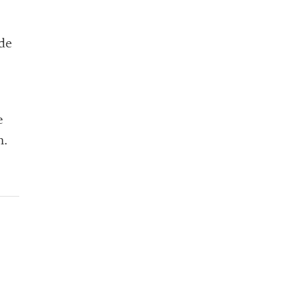
 de
e
n.