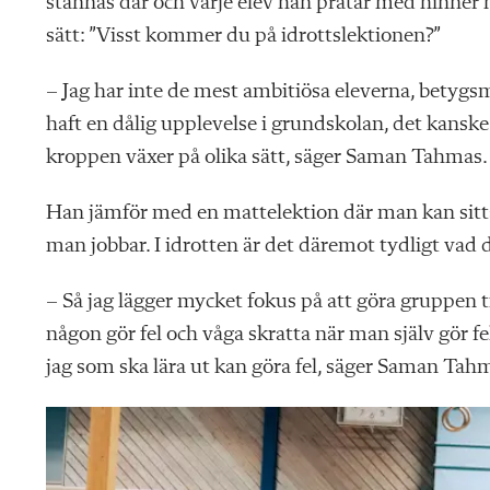
stannas där och varje elev han pratar med hinner ha
sätt: ”Visst kommer du på idrottslektionen?”
– Jag har inte de mest ambitiösa eleverna, betygs
haft en dålig upplevelse i grundskolan, det kanske i
kroppen växer på olika sätt, säger Saman Tahmas.
Han jämför med en mattelektion där man kan sitta
man jobbar. I idrotten är det däremot tydligt vad 
– Så jag lägger mycket fokus på att göra gruppen t
någon gör fel och våga skratta när man själv gör fel
jag som ska lära ut kan göra fel, säger Saman Tah