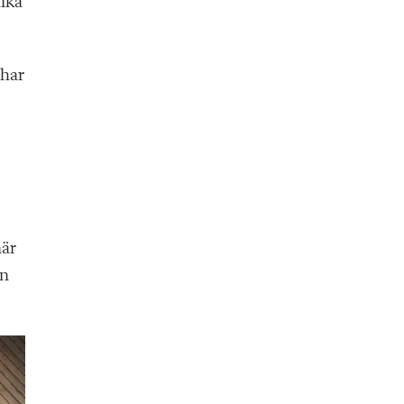
lika
 har
när
en