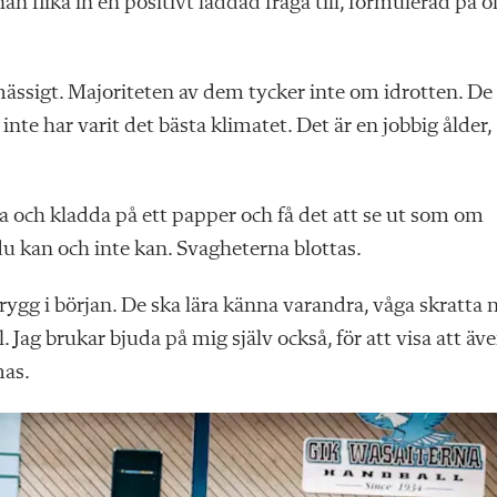
n flika in en positivt laddad fråga till, formulerad på o
mässigt. Majoriteten av dem tycker inte om idrotten. De
nte har varit det bästa klimatet. Det är en jobbig ålder,
 och kladda på ett papper och få det att se ut som om
du kan och inte kan. Svagheterna blottas.
rygg i början. De ska lära känna varandra, våga skratta 
. Jag brukar bjuda på mig själv också, för att visa att äv
mas.