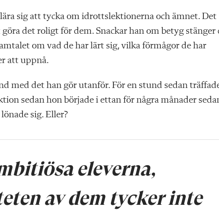
lära sig att tycka om idrottslektionerna och ämnet. Det
tt göra det roligt för dem. Snackar han om betyg stänger
samtalet om vad de har lärt sig, vilka förmågor de har
er att uppnå.
hand med det han gör utanför. För en stund sedan träffad
ktion sedan hon började i ettan för några månader seda
önade sig. Eller?
mbitiösa ­eleverna,
eten av dem tycker inte