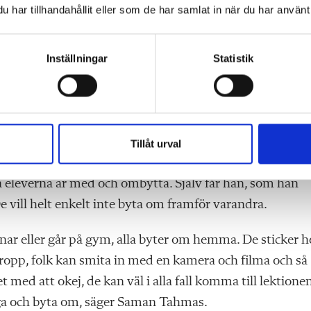
har tillhandahållit eller som de har samlat in när du har använt 
Inställningar
Statistik
mmet på Angereds­­gymnasiet i Göteborg och har
ta om till idrottskläder är inte lätt, men engagerade i
Tillåt urval
gång. Han pra
tar om olika förutsättningar. Att många av
la eleverna är med och ombytta. Själv får han, som han
De vill helt enkelt inte byta om framför varandra.
ränar eller går på gym, alla byter om hemma. De sticker 
kropp, folk kan smita in med en kamera och filma och så
t med att okej, de kan väl i alla fall komma till lektionen
rygga och byta om, säger Saman Tahmas.