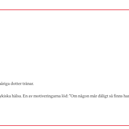
riga dotter tränar.
psykiska hälsa. En av motiveringarna löd: ”Om någon mår dåligt så finns ha