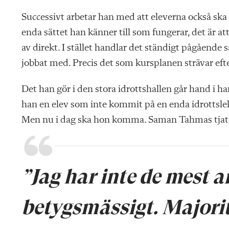
Successivt arbetar han med att eleverna också ska 
enda sättet han känner till som fungerar, det är a
av direkt. I stället handlar det ständigt pågående 
jobbat med. Precis det som kurspla
nen strävar eft
Det han gör i den stora idrotts­hallen går hand i 
han en elev som inte kommit på en enda idrottsle
Men nu i dag ska hon komma. Saman Tahmas tjat l
”Jag har inte de mest a
betygsmässigt. Majorit