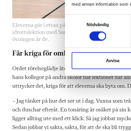
med annan information som du 
S
Nödvändig
a
Eleverna går i ettan på vård- och omsorgs­progra
m
idrottslektion med Saman Tahmas. Att få dem att by
t
övningen är de.
y
Får kriga för ombyte
c
k
Avvisa
e
Ordet rörelseglädje
återkom
mer
han till gång på 
s
hans kollegor på andra skolor har lektioner där al
v
uttrycker det, kriga för att eleverna ska byta om. 
a
l
– Jag tänker på hur det ser ut i dag. Vuxna som t
och duschar efteråt. En tonåring är osäker på sin 
ligger allting ute med ett klick. Så jag jobbar mycke
Sedan jobbar vi sakta, sakta, för att de ska bli t