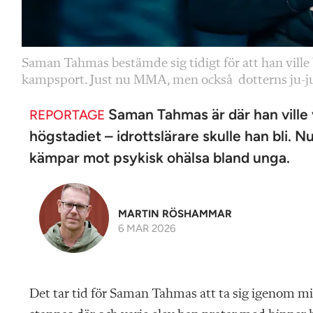
Saman Tahmas bestämde sig tidigt för att han ville b
kampsport. Just nu MMA, men också ­ dotterns ju-j
Saman Tahmas är där han ville
REPORTAGE
högstadiet – idrottslärare skulle han bli. 
kämpar mot psykisk ohälsa bland unga.
MARTIN RÖSHAMMAR
6 MAR 2026
Det tar tid för Saman Tahmas att ta sig igenom m