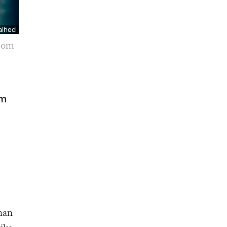
alhed
t om
om
han