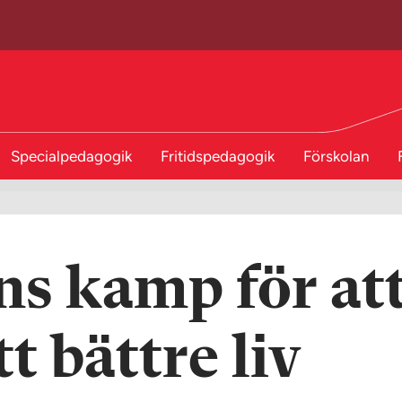
Specialpedagogik
Fritidspedagogik
Förskolan
ns kamp för at
t bättre liv