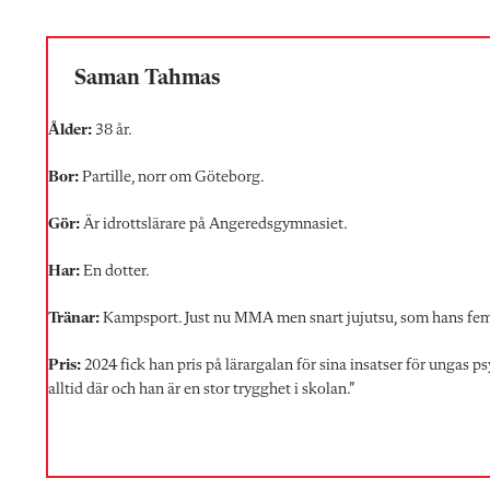
Saman Tahmas
Ålder:
38 år.
Bor:
Partille, norr om Göteborg.
Gör:
Är idrottslärare
på Angeredsgymnasiet.
Har:
En dotter.
Tränar:
Kampsport. Just nu MMA men snart jujutsu, som hans femå
Pris:
2024 fick han pris på lärargalan för sina insatser för ungas 
alltid där och han är en stor trygghet i skolan.”