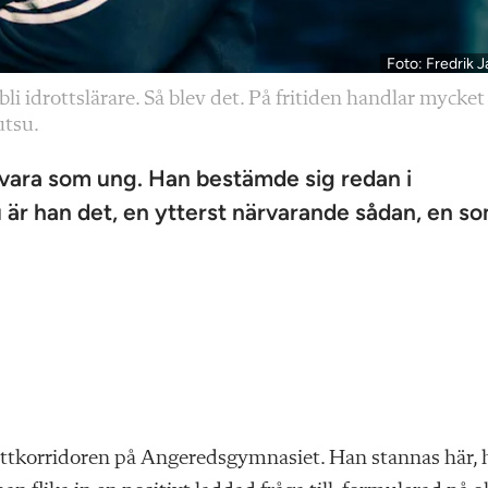
Foto: Fredrik J
li idrottslärare. Så blev det. På fritiden handlar mycke
utsu.
 vara som ung. Han bestämde sig redan i
Nu är han det, en ytterst närvarande sådan, en s
ittkorridoren på Angeredsgymnasiet. Han stannas här, 