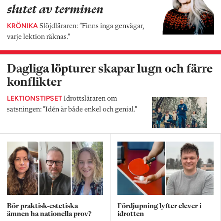
slutet av terminen
KRÖNIKA
Slöjdläraren: ”Finns inga genvägar,
varje lektion räknas.”
Dagliga löpturer skapar lugn och färre
konflikter
LEKTIONSTIPSET
Idrottsläraren om
satsningen: ”Idén är både enkel och genial.”
Bör praktisk-estetiska
Fördjupning lyfter elever i
ämnen ha nationella prov?
idrotten