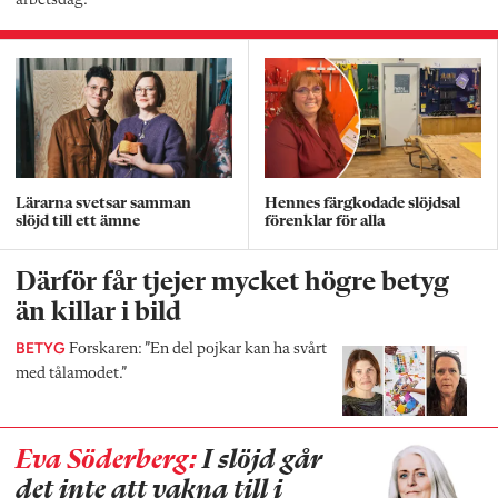
arbetsdag.
Lärarna svetsar samman
Hennes färgkodade slöjdsal
slöjd till ett ämne
förenklar för alla
Därför får tjejer mycket högre betyg
än killar i bild
BETYG
Forskaren: ”En del pojkar kan ha svårt
med tålamodet.”
Eva Söderberg:
I slöjd går
det inte att vakna till i