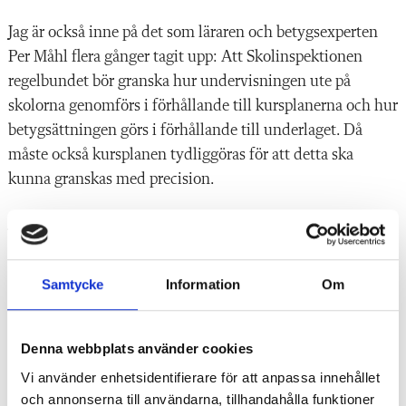
Jag är också inne på det som läraren och betygsexperten
Per Måhl flera gånger tagit upp: Att Skolinspektionen
regelbundet bör granska hur undervisningen ute på
skolorna genomförs i förhållande till kursplanerna och hur
betygsättningen görs i förhållande till underlaget. Då
måste också kursplanen tydliggöras för att detta ska
kunna granskas med precision.
Jag är definitivt inte ute efter någon återgång till de gamla
kursplanerna. Att undervisningen inte var likvärdig på
den tiden vet vi alla som gick i skolan då.
Samtycke
Information
Om
Men vi kan inte heller ha det som det är nu när kursplanen
är så vag och otydlig att den leder till att idrottslärare inte
Denna webbplats använder cookies
vet vad som förväntas av dem och att eleverna inte får den
Vi använder enhetsidentifierare för att anpassa innehållet
undervisning de har rätt till.
och annonserna till användarna, tillhandahålla funktioner