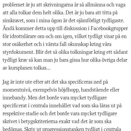
problemet är ju att skrivningarna är så allmänna och vaga
att alla tolkar dem helt olika. Det är ju bara att titta på
simkravet, som i mina ögon är det ojämförligt tydligaste.
Ändå kommer detta upp till diskussion i Facebookgrupper
för idrottslärare om och om igen, vilket tydligt visar på en
stor osäkerhet och i värsta fall okunskap kring våra
styrdokument. Blir det så olika tolkningar kring ett sådant
tydligt krav så kan man ju bara gissa hur olika övriga delar
av kursplanen tolkas…
Jag är inte ute efter att det ska specificeras ned på
momentnivå, exempelvis höjdhopp, handstående eller
innebandy. Men det borde vara mycket tydligare
specificerat i centrala innehållet vad som ska läras ut på
respektive stadie och det borde vara mycket tydligare
skrivet i betygskriterierna exakt vad det är som ska
bedömas. Skriv ut progressionstanken tydligt i centrala