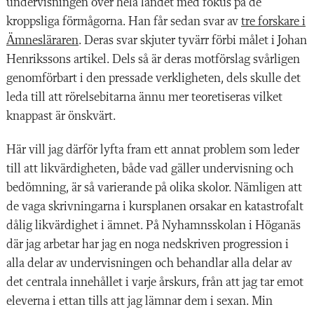
undervisningen över hela landet med fokus på de
kroppsliga förmågorna. Han får sedan svar av
tre forskare i
Ämnesläraren
. Deras svar skjuter tyvärr förbi målet i Johan
Henrikssons artikel. Dels så är deras motförslag svårligen
genomförbart i den pressade verkligheten, dels skulle det
leda till att rörelsebitarna ännu mer teoretiseras vilket
knappast är önskvärt.
Här vill jag därför lyfta fram ett annat problem som leder
till att likvärdigheten, både vad gäller undervisning och
bedömning, är så varierande på olika skolor. Nämligen att
de vaga skrivningarna i kursplanen orsakar en katastrofalt
dålig likvärdighet i ämnet. På Nyhamnsskolan i Höganäs
där jag arbetar har jag en noga nedskriven progression i
alla delar av undervisningen och behandlar alla delar av
det centrala innehållet i varje årskurs, från att jag tar emot
eleverna i ettan tills att jag lämnar dem i sexan. Min