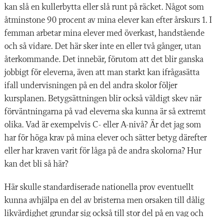
kan slå en kullerbytta eller slå runt på räcket. Något som
åtminstone 90 procent av mina elever kan efter årskurs 1. I
femman arbetar mina elever med överkast, handstående
och så vidare. Det här sker inte en eller två gånger, utan
återkommande. Det innebär, förutom att det blir ganska
jobbigt för eleverna, även att man starkt kan ifrågasätta
ifall undervisningen på en del andra skolor följer
kursplanen. Betygsättningen blir också väldigt skev när
förväntningarna på vad eleverna ska kunna är så extremt
olika. Vad är exempelvis C- eller A-nivå? Är det jag som
har för höga krav på mina elever och sätter betyg därefter
eller har kraven varit för låga på de andra skolorna? Hur
kan det bli så här?
Här skulle standardiserade nationella prov eventuellt
kunna avhjälpa en del av bristerna men orsaken till dålig
likvärdighet grundar sig också till stor del på en vag och