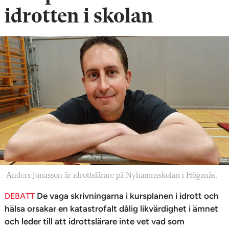
n
idrotten i skolan
Anders Jonasson är idrottslärare på Nyhamnsskolan i Höganäs.
De vaga skrivningarna i kursplanen i idrott och
DEBATT
hälsa orsakar en katastrofalt dålig likvärdighet i ämnet
och leder till att idrottslärare inte vet vad som