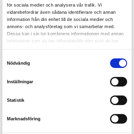
för sociala medier och analysera vår trafik. Vi
Anders Jonasson
är idrottslärare på Nyhamnsskolan i
vidarebefordrar även sådana identifierare och annan
Höganäs
information från din enhet till de sociala medier och
annons- och analysföretag som vi samarbetar med.
Detta är en debattartikel. Det är skribenten som står
Dessa kan i sin tur kombinera informationen med annan
för åsikterna som förs fram i texten, inte Ämnesläraren
information som du har tillhandahållit eller som de har
samlat in när du har använt deras tjänster.
LÄS ÄVEN
S
Nödvändig
a
Debatt: Kan fysiska nationella prov få idrotten på rätt köl
m
igen?
t
Inställningar
y
Replik: Renodlade fysiska tester missar viktiga förmågor
c
k
Statistik
Lindgren: Så stärker vi elevernas mod, skicklighet och
e
envishet
s
Marknadsföring
v
Söderberg: Varför pratar du inte om faktakunskaper i
a