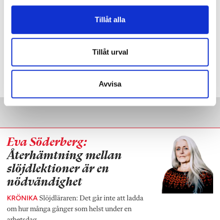
slöjden, Edholm?
l
Tillåt alla
Taggar:
Debatt
Tillåt urval
"
Avvisa
Annons
"
Eva Söderberg:
Återhämtning mellan
slöjdlektioner är en
nödvändighet
KRÖNIKA
Slöjdläraren: Det går inte att ladda
om hur många gånger som helst under en