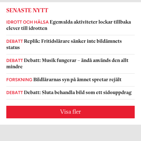
SENASTE NYTT
IDROTT OCH HÄLSA
Egenvalda aktiviteter lockar tillbaka
elever till idrotten
DEBATT
Replik: Fritidslärare sänker inte bildämnets
status
DEBATT
Debatt: Musik fungerar – ändå används den allt
mindre
FORSKNING
Bildlärarnas syn på ämnet spretar rejält
DEBATT
Debatt: Sluta behandla bild som ett sidouppdrag
Visa fler