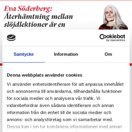
Eva Söderberg:
Återhämtning mellan
slöjdlektioner är en
nödvändighet
KRÖNIKA
Slöjdläraren: Det går inte att ladda
om hur många gånger som helst under en
Samtycke
Information
Om
arbetsdag.
Denna webbplats använder cookies
Vi använder enhetsidentifierare för att anpassa innehållet
och annonserna till användarna, tillhandahålla funktioner
för sociala medier och analysera vår trafik. Vi
vidarebefordrar även sådana identifierare och annan
Lärarna svetsar samman
Hennes färgkodade slöjdsal
information från din enhet till de sociala medier och
slöjd till ett ämne
förenklar för alla
annons- och analysföretag som vi samarbetar med.
Dessa kan i sin tur kombinera informationen med annan
Därför får tjejer mycket högre betyg