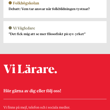
Folkhögskolan
Debatt: Vem tar ansvar när folkbildningen tystnar?
Vi Vägledare
”Det fick mig att se mer filosofiskt på syv-yrket”
Hör gärna av dig eller följ oss!
Vi finns på mejl, telefon och i sociala medier.