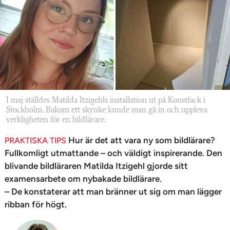
n
I maj ställdes Matilda Itzigehls installation ut på Konstfack i
Stockholm. Bakom ett skynke kunde man gå in och uppleva
verkligheten för en bildlärare.
Hur är det att vara ny som bildlärare?
PRAKTISKA TIPS
Fullkomligt utmattande – och väldigt inspirerande. Den
blivande bildläraren Matilda Itzigehl gjorde sitt
examensarbete om nybakade bildlärare.
– De konstaterar att man bränner ut sig om man lägger
ribban för högt.