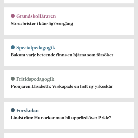
Grundskolläraren
Stora brister i känslig övergång
Specialpedagogik
Bakom varje beteende finns en hjärna som försöker
Fritidspedagogik
Pionjären Elisabeth: Vi skapade en helt ny yrkeskår
Förskolan
Lindström: Hur orkar man bli upprörd över Pride?