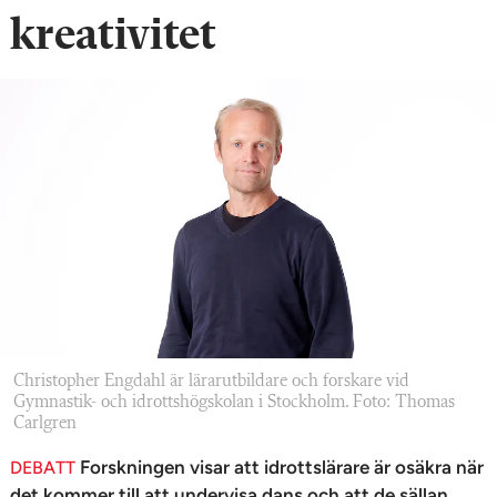
n
kreativitet
Christopher Engdahl är lärarutbildare och forskare vid
Gymnastik- och idrottshögskolan i Stockholm. Foto: Thomas
Carlgren
Forskningen visar att idrottslärare är osäkra när
DEBATT
det kommer till att undervisa dans och att de sällan