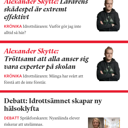
Alexander Skytte:
Lärarens
skådespel är extremt
effektivt
KRÖNIKA
Idrottsläraren: Varför gör jag inte
alltid så här?
Alexander Skytte:
Tröttsamt att alla anser sig
vara experter på skolan
KRÖNIKA
Idrottsläraren: Många har svårt att
förstå att de inte förstår.
Debatt: Idrottsämnet skapar ny
hälsoklyfta
DEBATT
Språkforskaren: Nyanlända elever
riskerar att utelämnas.