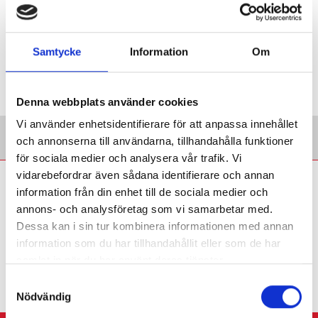
Samtycke
Information
Om
Denna webbplats använder cookies
Vi använder enhetsidentifierare för att anpassa innehållet
och annonserna till användarna, tillhandahålla funktioner
för sociala medier och analysera vår trafik. Vi
vidarebefordrar även sådana identifierare och annan
Eva Söderberg:
information från din enhet till de sociala medier och
Återhämtning mellan
annons- och analysföretag som vi samarbetar med.
slöjdlektioner är en
Dessa kan i sin tur kombinera informationen med annan
nödvändighet
information som du har tillhandahållit eller som de har
samlat in när du har använt deras tjänster.
KRÖNIKA
Slöjdläraren: Det går inte att ladda
om hur många gånger som helst under en
S
arbetsdag.
Nödvändig
a
m