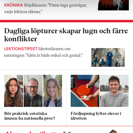
KRÖNIKA
Slöjdläraren: ”Finns inga genvägar,
varje lektion räknas.”
Dagliga löpturer skapar lugn och färre
konflikter
LEKTIONSTIPSET
Idrottsläraren om
satsningen: ”Idén är både enkel och genial.”
Bör praktisk-estetiska
Fördjupning lyfter elever i
ämnen ha nationella prov?
idrotten