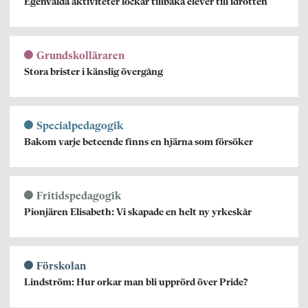
Egenvalda aktiviteter lockar tillbaka elever till idrotten
Grundskolläraren
Stora brister i känslig övergång
Specialpedagogik
Bakom varje beteende finns en hjärna som försöker
Fritidspedagogik
Pionjären Elisabeth: Vi skapade en helt ny yrkeskår
Förskolan
Lindström: Hur orkar man bli upprörd över Pride?