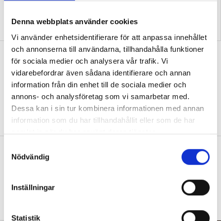
”Så bryter vi hatpratets
”Hur skolan fungerar blir
Denna webbplats använder cookies
pyramid i skolan”
tydligt i trappan”
Vi använder enhetsidentifierare för att anpassa innehållet
och annonserna till användarna, tillhandahålla funktioner
”Vad ska vår tid räcka till på
för sociala medier och analysera vår trafik. Vi
förskolan?”
vidarebefordrar även sådana identifierare och annan
information från din enhet till de sociala medier och
DEBATT
”Ska jag som förskollärare duka,
annons- och analysföretag som vi samarbetar med.
damma, snygga upp i hallen, svara i telefon
eller ska jag vara närvarande tillsammans
Dessa kan i sin tur kombinera informationen med annan
med barnen?”
information som du har tillhandahållit eller som de har
samlat in när du har använt deras tjänster.
S
”Vad säger det om skolan när allt fler
Nödvändig
a
barn behöver anpassas?”
m
DEBATT
”Frågan är hur skolan kan ge plats åt
t
Inställningar
fler barn från början – inte hur de ska
y
anpassas till skolan”.
c
k
Statistik