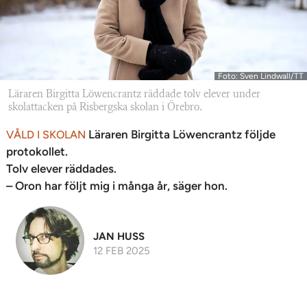
Foto: Sven Lindwall/TT
Läraren Birgitta Löwencrantz räddade tolv elever under
skolattacken på Risbergska skolan i Örebro.
Läraren Birgitta Löwencrantz följde
VÅLD I SKOLAN
protokollet.
Tolv elever räddades.
– Oron har följt mig i många år, säger hon.
JAN HUSS
12 FEB 2025