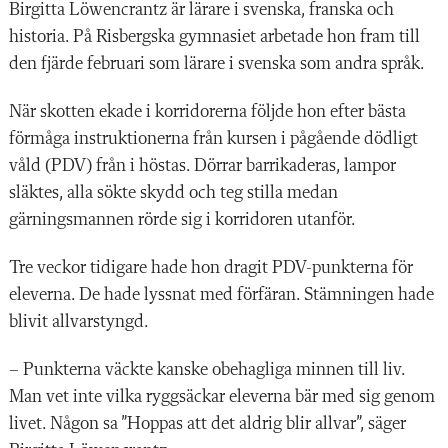
Birgitta Löwencrantz är lärare i svenska, franska och
historia. På Risbergska gymnasiet arbetade hon fram till
den fjärde februari som lärare i svenska som andra språk.
När skotten ekade i korridorerna följde hon efter bästa
förmåga instruktionerna från kursen i pågående dödligt
våld (PDV) från i höstas. Dörrar barrikaderas, lampor
släktes, alla sökte skydd och teg stilla medan
gärningsmannen rörde sig i korridoren utanför.
Tre veckor tidigare hade hon dragit PDV-punkterna för
eleverna. De hade lyssnat med förfäran. Stämningen hade
blivit allvarstyngd.
– Punkterna väckte kanske obehagliga minnen till liv.
Man vet inte vilka ryggsäckar eleverna bär med sig genom
livet. Någon sa ”Hoppas att det aldrig blir allvar”, säger