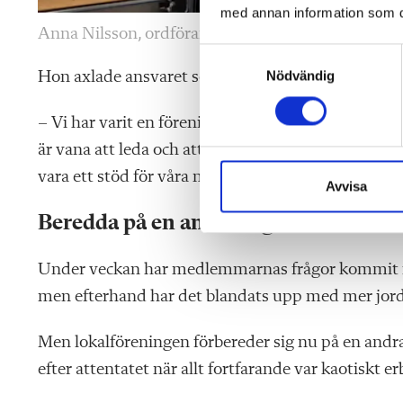
med annan information som du 
Anna Nilsson, ordförande för Sveriges Lärare i Ör
S
Nödvändig
a
Hon axlade ansvaret som följer med ordförandesk
m
t
– Vi har varit en förening i chock. På en sekund gic
y
är vana att leda och att ta kommandot men det går 
c
vara ett stöd för våra medlemmar samtidigt som v
k
Avvisa
e
Beredda på en andra våg
s
v
Under veckan har medlemmarnas frågor kommit i 
a
l
men efterhand har det blandats upp med mer jord
Men lokalföreningen förbereder sig nu på en andr
efter attentatet när allt fortfarande var kaotiskt er