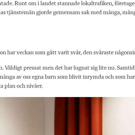
mtade. Runt om i landet stannade lokaltrafiken, företag
nas tjänstemän gjorde gemensam sak med många, mån
on har veckan som gått varit svår, den svåraste någonsi
. Väldigt pressat men det har lugnat sig lite nu. Samtid
många av oss egna barn som blivit inrymda och som har
a plan och nivåer.