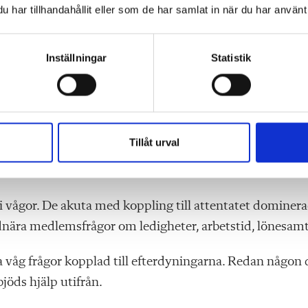
Foto: Fredrik Karl
har tillhandahållit eller som de har samlat in när du har använt 
ebro.
Inställningar
Statistik
apet.
k hela staden, hela landet, från vardag till chock. Vi lära
inte att förbereda sig för en sådan här händelse. Vi ska
i själva brottas med känslorna och sorgen.
Tillåt urval
vågor. De akuta med koppling till attentatet dominer
nära medlemsfrågor om ledigheter, arbetstid, lönesamt
a våg frågor kopplad till efterdyningarna. Redan någon
bjöds hjälp utifrån.