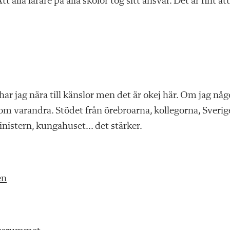
t alla lärare på alla skolor tog sitt ansvar. Det är fint att
ar jag nära till känslor men det är okej här. Om jag nå
om varandra. Stödet från örebroarna, kollegorna, Sverig
nistern, kungahuset… det stärker.
en