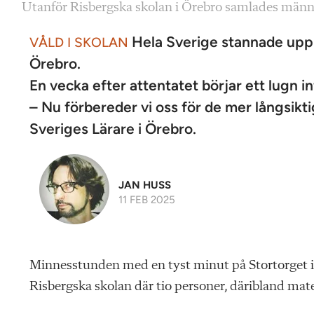
Utanför Risbergska skolan i Örebro samlades männi
Hela Sverige stannade upp i
VÅLD I SKOLAN
Örebro.
En vecka efter attentatet börjar ett lugn in
– Nu förbereder vi oss för de mer långsikt
Sveriges Lärare i Örebro.
JAN HUSS
11 FEB 2025
Minnesstunden med en tyst minut på Stortorget i 
Risbergska skolan där tio personer, däribland ma