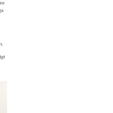
ens
ga
n.
igt