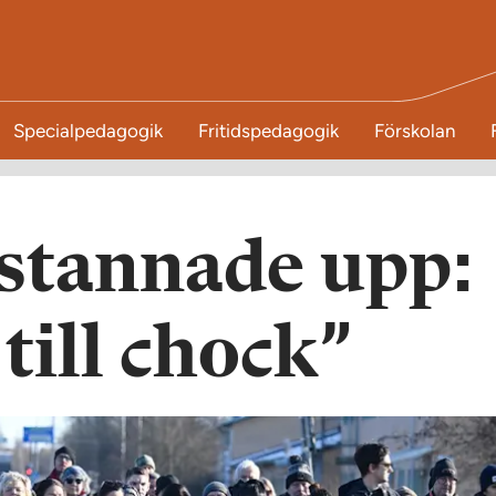
Specialpedagogik
Fritidspedagogik
Förskolan
 stannade upp:
till chock”