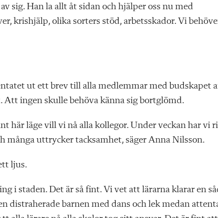
 sig. Han la allt åt sidan och hjälper oss nu med
r, krishjälp, olika sorters stöd, arbetsskador. Vi behöve
entatet ut ett brev till alla medlemmar med budskapet a
rt. Att ingen skulle behöva känna sig bortglömd.
 här läge vill vi nå alla kollegor. Under veckan har vi r
 och många uttrycker tacksamhet, säger Anna Nilsson.
tt ljus.
i staden. Det är så fint. Vi vet att lärarna klarar en s
sen distraherade barnen med dans och lek medan attent