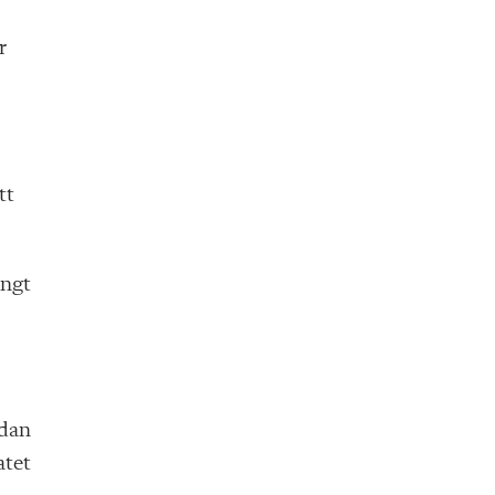
r
tt
ingt
ådan
atet