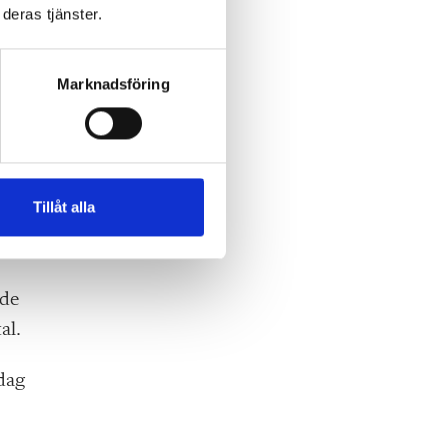
sson
deras tjänster.
Marknadsföring
re
Tillåt alla
ade
al.
 dag