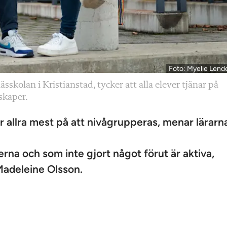
Foto: Myelie Lend
skolan i Kristianstad, tycker att alla elever tjänar på
skaper.
 allra mest på att nivågrupperas, menar lärarn
na och som inte gjort något förut är aktiva,
Madeleine Olsson.