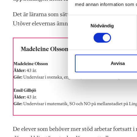
med annan information som du 
Det är lärarna som sätter grupperna men de är int
S
Utöver elevernas ämnes- och språkkunskaper spelar
Nödvändig
a
m
t
y
Madeleine Olsson och Emil Gillsjö
c
k
Avvisa
Madeleine Olsson
e
Ålder:
43 år.
s
Gör:
Undervisar i svenska, engelska, matematik och SO på mellans
v
Emil Gillsjö
a
Ålder:
43 år.
l
Gör:
Undervisar i matematik, SO och NO på mellanstadiet på Ling
De elever som behöver mer stöd arbetar fortsatt i