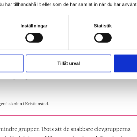
har tillhandahållit eller som de har samlat in när du har använt 
e statiska utan eleverna kan byta grupp under terminen
 även sociala faktorer roll vid indelningen.
Inställningar
Statistik
Tillåt urval
tadiet på Lingenässkolan i Kristianstad.
enässkolan i Kristianstad.
 mindre grupper. Trots att de snabbare elevgrupperna