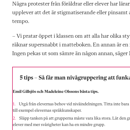
Några protester från föräldrar eller elever har lärar
upplever att det är stigmatiserande eller pinsamt 
tempo.
– Vi pratar öppet i klassen om att alla har olika s
räknar supersnabbt i matteboken. En annan är en fena
Ingen pekas ut som sämre än någon annan, säger
5 tips – Så får man nivågruppering att funk
Emil Gillsjös och Madeleine Olssons bästa tips.
Utgå från elevernas behov vid nivåindelningen. Titta inte bara 
till exempel elevernas språkkunskaper.
Släpp tanken på att grupperna måste vara lika stora. Låt den g
elever med mer svårigheter kan ha en mindre grupp.