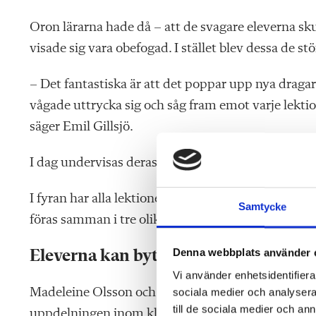
Oron lärarna hade då – att de svagare eleverna sku
visade sig vara obefogad. I stället blev dessa de st
– Det fantastiska är att det poppar upp nya dragare
vågade uttrycka sig och såg fram emot varje lekti
säger Emil Gillsjö.
I dag undervisas deras elever i årskurs 4 och 5 i n
I fyran har alla lektioner i matematik schemalagts p
Samtycke
föras samman i tre olika nivågrupper.
Denna webbplats använder 
Eleverna kan byta grupp under läsåre
Vi använder enhetsidentifierar
Madeleine Olsson och hennes kollegor i årskurs 5
sociala medier och analysera 
till de sociala medier och a
uppdelningen inom klassen.