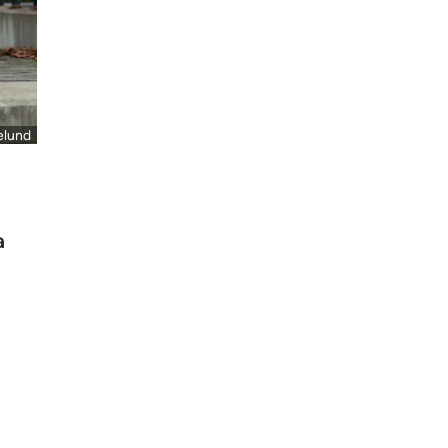
elund
a