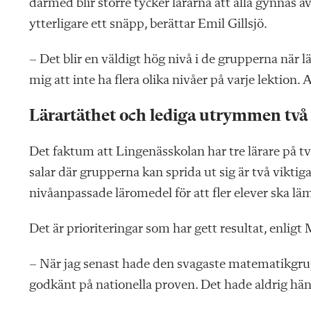
därmed blir större tycker lärarna att alla gynnas 
ytterligare ett snäpp, berättar Emil Gillsjö.
– Det blir en väldigt hög nivå i de grupperna när l
mig att inte ha flera olika nivåer på varje lektion.
Lärartäthet och lediga utrymmen två
Det faktum att Lingenässkolan har tre lärare på två
salar där grupperna kan sprida ut sig är två vikti
nivåanpassade läromedel för att fler elever ska 
Det är prioriteringar som har gett resultat, enligt
– När jag senast hade den svagaste matematikgrupp
godkänt på nationella proven. Det hade aldrig hän