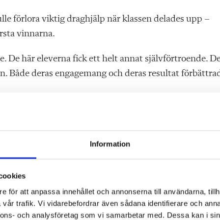
lle förlora viktig draghjälp när klassen delades upp –
örsta vinnarna.
. De här eleverna fick ett helt annat självförtroende. D
on. Både deras engagemang och deras resultat förbättra
ivågrupper flera gånger i veckan.
arallellt så att elever från två klasser kan blandas och
Information
cookies
t
e för att anpassa innehållet och annonserna till användarna, tillh
 har samma upplägg i matematik. I engelska görs
vår trafik. Vi vidarebefordrar även sådana identifierare och anna
nnons- och analysföretag som vi samarbetar med. Dessa kan i sin