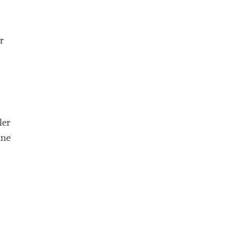
r
ler
ine