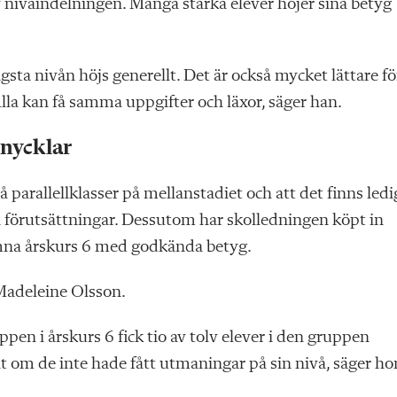
av nivåindelningen. Många starka elever höjer sina betyg
ägsta nivån höjs generellt. Det är också mycket lättare fö
 Alla kan få samma uppgifter och läxor, säger han.
 nycklar
 parallellklasser på mellanstadiet och att det finns ledi
ga förutsättningar. Dessutom har skolledningen köpt in
lämna årskurs 6 med godkända betyg.
 Madeleine Olsson.
en i årskurs 6 fick tio av tolv elever i den gruppen
t om de inte hade fått utmaningar på sin nivå, säger ho