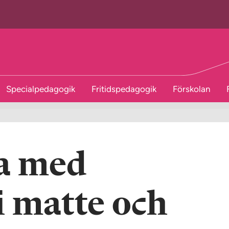
Specialpedagogik
Fritidspedagogik
Förskolan
la med
i matte och