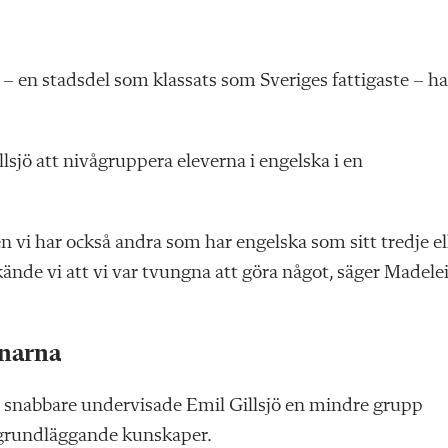
– en stadsdel som klassats som Sveriges fattigaste – ha
sjö att nivågruppera eleverna i engelska i en
n vi har också andra som har engelska som sitt tredje el
kände vi att vi var tvungna att göra något, säger Madele
nnarna
snabbare undervisade Emil Gillsjö en mindre grupp
a grundläggande kunskaper.