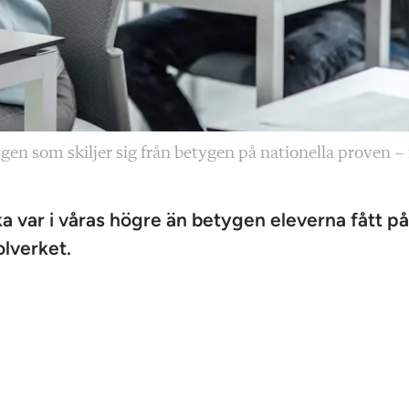
en som skiljer sig från betygen på nationella proven – i
a var i våras högre än betygen eleverna fått på
olverket.