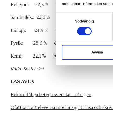
med annan information som du 
Religion: 22,5 % 72,7 % 4,8 %
S
Samhällsk.: 23,8 % 72,4 % 3,8 %
Nödvändig
a
m
Biologi: 24,9 % 68,6 % 6,5 %
t
y
Fysik: 28,6 % 66,3 % 5,1 %
c
k
Avvisa
Kemi: 22,1 % 70,7 % 7,2 %
e
s
Källa: Skolverket
v
a
LÄS ÄVEN
l
Rekorddåliga betyg i svenska – i år igen
Ofattbart att eleverna inte lär sig att läsa och skri