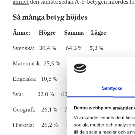
ämnet
den sämsta sedan A–F-betygen infördes för 
Så många betyg höjdes
Ämne: Högre Samma Lägre
Svenska: 30,4 % 64,3 % 5,3 %
Matematik: 25,9 % 71,8 % 2,3 %
Engelska: 10,3 % 76,8 % 12,9 %
Samtycke
Sva: 32,0 % 63,7 % 4,3 %
Denna webbplats använder 
Geografi: 26,1 % 70,5 % 3,4 %
Vi använder enhetsidentifierar
sociala medier och analysera 
Historia: 26,2 % 68,3 % 5,5 %
till de sociala medier och a