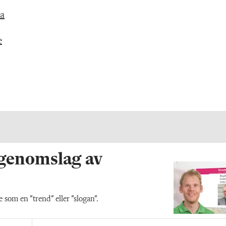
ka
e
 genomslag av
som en ”trend” eller ”slogan”.