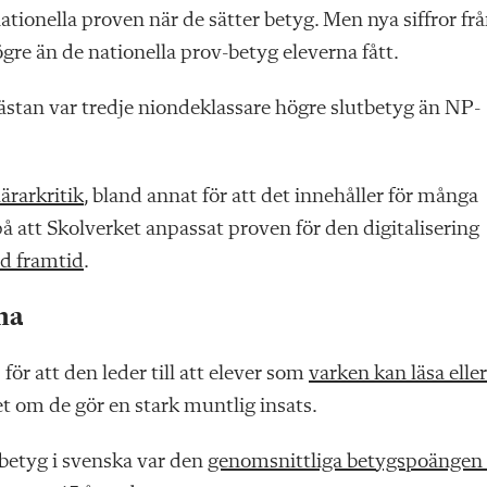
nationella proven när de sätter betyg. Men nya siffror fr
ögre än de nationella prov-betyg eleverna fått.
ästan var tredje niondeklassare högre slutbetyg än NP-
lärarkritik
, bland annat för att det innehåller för många
r på att Skolverket anpassat proven för den digitalisering
md framtid
.
na
ör att den leder till att elever som
varken kan läsa eller
t om de gör en stark muntlig insats.
-betyg i svenska var den
genomsnittliga betygspoängen 