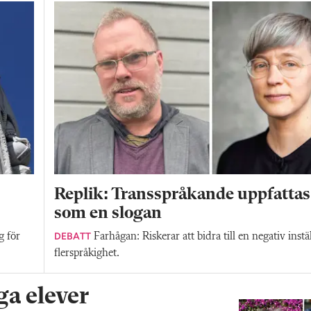
Replik: Transspråkande uppfattas
som en slogan
DEBATT
g för
Farhågan: Riskerar att bidra till en negativ instäl
flerspråkighet.
a elever