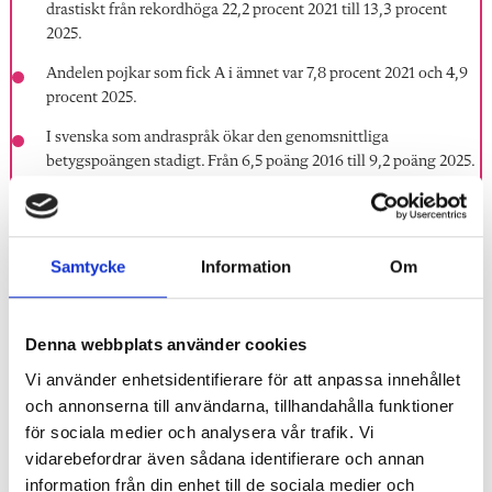
drastiskt från rekordhöga 22,2 procent 2021 till 13,3 procent
2025.
Andelen pojkar som fick A i ämnet var 7,8 procent 2021 och 4,9
procent 2025.
I svenska som andraspråk ökar den genomsnittliga
betygspoängen stadigt. Från 6,5 poäng 2016 till 9,2 poäng 2025.
LÄS ÄVEN
Samtycke
Information
Om
Nya siffror: Sämsta betygen i svenska på över tio år
Denna webbplats använder cookies
Drastiskt ras för läsningen i skolan
Vi använder enhetsidentifierare för att anpassa innehållet
Läslarmet: Historiskt ras för Sverige
och annonserna till användarna, tillhandahålla funktioner
för sociala medier och analysera vår trafik. Vi
Forskare: Katastrofbilden av ungas läsning måste
vidarebefordrar även sådana identifierare och annan
nyanseras
information från din enhet till de sociala medier och