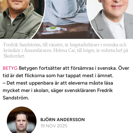
n
Fredrik Sandström, till vänster, är högstadielärare i svenska och
krönikör i Ämnesläraren. Helena Car, till höger, är enhetschef på
Skolverket.
Betygen fortsätter att försämras i svenska. Över
BETYG
tid är det flickorna som har tappat mest i ämnet.
– Det mest uppenbara är att eleverna måste läsa
mycket mer i skolan, säger svenskläraren Fredrik
Sandström.
BJÖRN ANDERSSON
19 NOV 2025