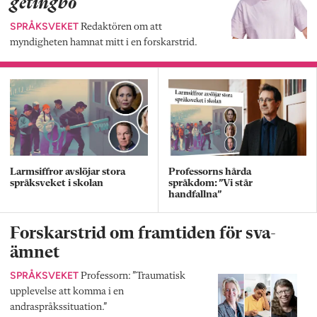
getingbo
SPRÅKSVEKET
Redaktören om att
myndigheten hamnat mitt i en forskarstrid.
Larmsiffror avslöjar stora
Professorns hårda
språksveket i skolan
språkdom: ”Vi står
handfallna”
Forskarstrid om framtiden för sva-
ämnet
SPRÅKSVEKET
Professorn: ”Traumatisk
upplevelse att komma i en
andraspråkssituation.”