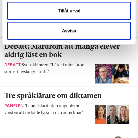
Tillåt urval
Samtida konflikter kan
Replik: Transspråkande
fördjupa kunskaper i
uppfattas ofta som en
historia
slogan
Avvisa
Debatt: Mardröm att många elever
aldrig läst en bok
DEBATT
Svenskläraren: ”Låter i mina öron
som ett livslångt straff.”
Tre språklärare om diktamen
PANELEN
”I engelska är den uppenbara
vinsten att de både lyssnar och antecknar.”