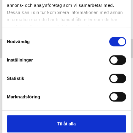
annons- och analysföretag som vi samarbetar med.
Dessa kan i sin tur kombinera informationen med annan
Taggar:
information som du har tillhandahållit eller som de har
Betyg
samlat in när du har använt deras tjänster.
S
Nödvändig
a
m
t
Inställningar
y
”Transspråkande har fått genomslag
c
av en anledning”
k
Statistik
DEBATT
Professorn: Problematiskt att
e
stämpla transspråkande som en ”trend” eller
s
Marknadsföring
”slogan”.
v
a
l
Tillåt alla